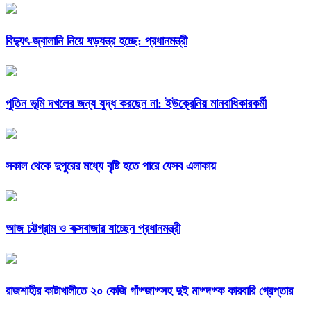
বিদ্যুৎ-জ্বালানি নিয়ে ষড়যন্ত্র হচ্ছে: প্রধানমন্ত্রী
পুতিন ভূমি দখলের জন্য যুদ্ধ করছেন না: ইউক্রেনিয় মানবাধিকারকর্মী
সকাল থেকে দুপুরের মধ্যে বৃষ্টি হতে পারে যেসব এলাকায়
আজ চট্টগ্রাম ও কক্সবাজার যাচ্ছেন প্রধানমন্ত্রী
রাজশাহীর কাটাখালীতে ২০ কেজি গাঁ*জা*সহ দুই মা*দ*ক কারবারি গ্রেপ্তার