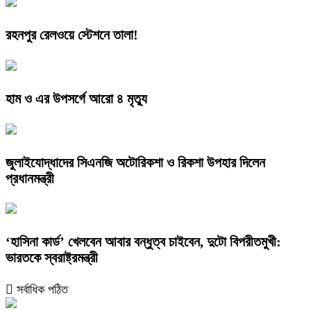
রহনপুর রেলওয়ে স্টেশনে তালা!
হাম ও এর উপসর্গে আরো ৪ মৃত্যু
জুলাইযোদ্ধাদের সিএনজি অটোরিকশা ও রিকশা উপহার দিলেন
প্রধানমন্ত্রী
‘হাসিনা কার্ড’ খেলবেন আবার বন্ধুত্ব চাইবেন, দুটো বিপরীতমুখী:
ভারতকে স্বরাষ্ট্রমন্ত্রী
সর্বাধিক পঠিত