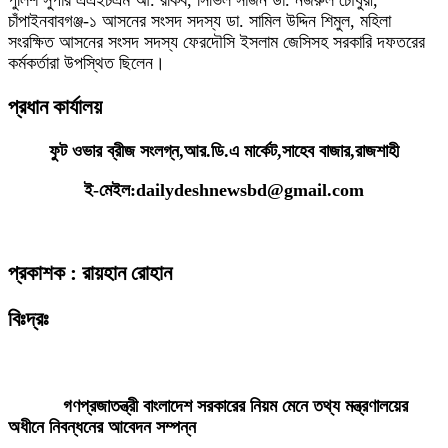
পুলিশ সুপার এএইচএম আ. রকিব, সিভিল সার্জন ডা. নজরুল চৌধুরী,
চাঁপাইনবাবগঞ্জ-১ আসনের সংসদ সদস্য ডা. সামিল উদ্দিন শিমুল, মহিলা
সংরক্ষিত আসনের সংসদ সদস্য ফেরদৌসি ইসলাম জেসিসহ সরকারি দফতরের
কর্মকর্তারা উপস্থিত ছিলেন।
প্রধান কার্যালয়
ফুট ওভার ব্রীজ সংলগ্ন,আর.ডি.এ মার্কেট,সাহেব বাজার,রাজশাহী
ই-মেইল:dailydeshnewsbd@gmail.com
প্রকাশক : রায়হান রোহান
বিঃদ্রঃ
ডেইলি দেশ নিউজ ডটকম’র প্রকাশিত/প্রচারিত কোনো সংবাদ, তথ্য, ছবি, আলোকচিত্র,
রেখাচিত্র, ভিডিওচিত্র, অডিও কনটেন্ট কপিরাইট আইনে পূর্বানুমতি ছাড়া ব্যবহার করা যাবে
না।
গণপ্রজাতন্ত্রী বাংলাদেশ সরকারের নিয়ম মেনে তথ্য মন্ত্রণালয়ের
অধীনে নিবন্ধনের আবেদন সম্পন্ন