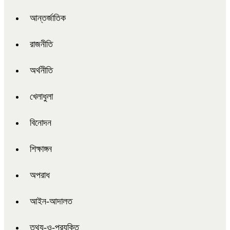
আন্তর্জাতিক
রাজনীতি
অর্থনীতি
খেলাধুলা
বিনোদন
শিক্ষাঙ্গন
অপরাধ
আইন-আদালত
তথ্য-ও-প্রযুক্তি