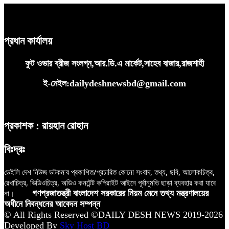
প্রধান কার্যালয়
ফুট ওভার ব্রীজ সংলগ্ন,আর.ডি.এ মার্কেট,সাহেব বাজার,রাজশাহী
ই-মেইল:dailydeshnewsbd@gmail.com
প্রকাশক : রায়হান রোহান
বিঃদ্রঃ
ডেইলি দেশ নিউজ ডটকম’র প্রকাশিত/প্রচারিত কোনো সংবাদ, তথ্য, ছবি, আলোকচিত্র,
রেখাচিত্র, ভিডিওচিত্র, অডিও কনটেন্ট কপিরাইট আইনে পূর্বানুমতি ছাড়া ব্যবহার করা যাবে
না।
গণপ্রজাতন্ত্রী বাংলাদেশ সরকারের নিয়ম মেনে তথ্য মন্ত্রণালয়ের
অধীনে নিবন্ধনের আবেদন সম্পন্ন
© All Rights Reserved ©DAILY DESH NEWS 2019-2026
Developed By
Sky Host BD