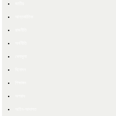
জাতীয়
আন্তর্জাতিক
রাজনীতি
অর্থনীতি
খেলাধুলা
বিনোদন
শিক্ষাঙ্গন
অপরাধ
আইন-আদালত