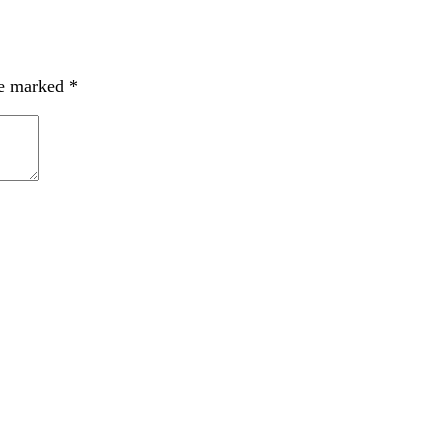
re marked
*