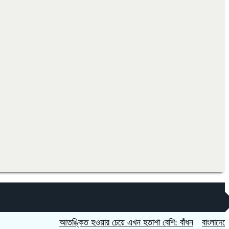
আতঙ্কিত হওয়ার চেয়ে এখন হতাশা বেশি: বাঁধন
বাংলাদেশের জন্য ম