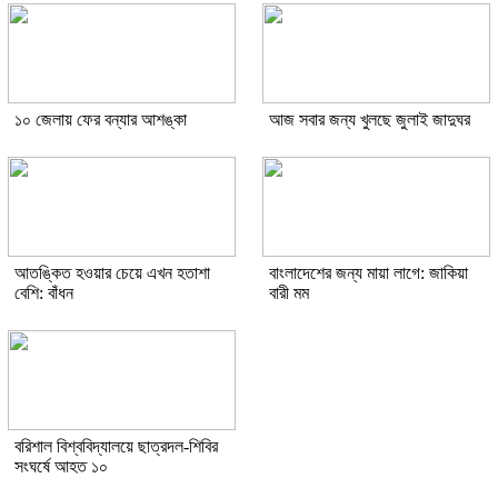
১০ জেলায় ফের বন্যার আশঙ্কা
আজ সবার জন্য খুলছে জুলাই জাদুঘর
আতঙ্কিত হওয়ার চেয়ে এখন হতাশা
বাংলাদেশের জন্য মায়া লাগে: জাকিয়া
বেশি: বাঁধন
বারী মম
বরিশাল বিশ্ববিদ্যালয়ে ছাত্রদল-শিবির
সংঘর্ষে আহত ১০