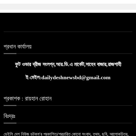
প্রধান কার্যালয়
ফুট ওভার ব্রীজ সংলগ্ন,আর.ডি.এ মার্কেট,সাহেব বাজার,রাজশাহী
ই-মেইল:dailydeshnewsbd@gmail.com
প্রকাশক : রায়হান রোহান
বিঃদ্রঃ
ডেইলি দেশ নিউজ ডটকম’র প্রকাশিত/প্রচারিত কোনো সংবাদ, তথ্য, ছবি, আলোকচিত্র,