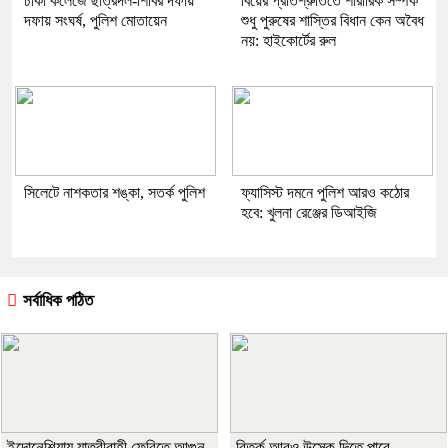
ঢাকা কলেজে ছাত্রদল-শিবির দফায়
বিয়ের প্রতিশ্রুতিতে শারীরিক সম্পর্ক
দফায় সংঘর্ষ, পুলিশ মোতায়েন
শুধু পুরুষের শাস্তির বিধান কেন অবৈধ
নয়: হাইকোর্টের রুল
সিলেটে নাশকতার শঙ্কা, সতর্ক পুলিশ
ফ্যাসিস্ট দমনে পুলিশ আরও কঠোর
হবে: খুলনা রেঞ্জের ডিআইজি
সর্বাধিক পঠিত
ইন্দোনেশিয়ায় যাত্রীবাহী ফেরিতে আগুন,
বিতর্ক আরও উস্কে দিতে পারে