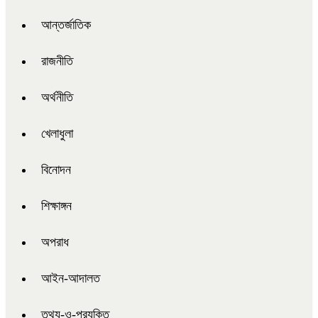
আন্তর্জাতিক
রাজনীতি
অর্থনীতি
খেলাধুলা
বিনোদন
শিক্ষাঙ্গন
অপরাধ
আইন-আদালত
তথ্য-ও-প্রযুক্তি