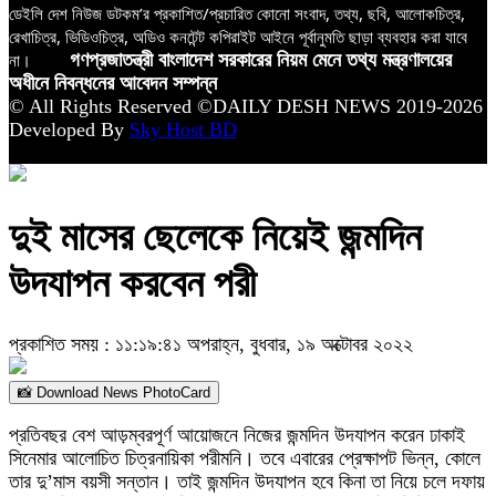
ডেইলি দেশ নিউজ ডটকম’র প্রকাশিত/প্রচারিত কোনো সংবাদ, তথ্য, ছবি, আলোকচিত্র,
রেখাচিত্র, ভিডিওচিত্র, অডিও কনটেন্ট কপিরাইট আইনে পূর্বানুমতি ছাড়া ব্যবহার করা যাবে
না।
গণপ্রজাতন্ত্রী বাংলাদেশ সরকারের নিয়ম মেনে তথ্য মন্ত্রণালয়ের
অধীনে নিবন্ধনের আবেদন সম্পন্ন
© All Rights Reserved ©DAILY DESH NEWS 2019-2026
Developed By
Sky Host BD
দুই মাসের ছেলেকে নিয়েই জন্মদিন
উদযাপন করবেন পরী
প্রকাশিত সময় : ১১:১৯:৪১ অপরাহ্ন, বুধবার, ১৯ অক্টোবর ২০২২
📸 Download News PhotoCard
প্রতিবছর বেশ আড়ম্বরপূর্ণ আয়োজনে নিজের জন্মদিন উদযাপন করেন ঢাকাই
সিনেমার আলোচিত চিত্রনায়িকা পরীমনি। তবে এবারের প্রেক্ষাপট ভিন্ন, কোলে
তার দু’মাস বয়সী সন্তান। তাই জন্মদিন উদযাপন হবে কিনা তা নিয়ে চলে দফায়