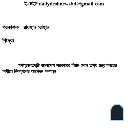
ই-মেইল:dailydeshnewsbd@gmail.com
প্রকাশক : রায়হান রোহান
বিঃদ্রঃ
ডেইলি দেশ নিউজ ডটকম’র প্রকাশিত/প্রচারিত কোনো সংবাদ, তথ্য, ছবি, আলোকচিত্র,
রেখাচিত্র, ভিডিওচিত্র, অডিও কনটেন্ট কপিরাইট আইনে পূর্বানুমতি ছাড়া ব্যবহার করা যাবে
না।
গণপ্রজাতন্ত্রী বাংলাদেশ সরকারের নিয়ম মেনে তথ্য মন্ত্রণালয়ের
অধীনে নিবন্ধনের আবেদন সম্পন্ন