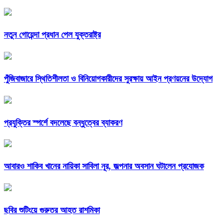
নতুন গোয়েন্দা প্রধান পেল যুক্তরাষ্ট্র
পুঁজিবাজারে স্থিতিশীলতা ও বিনিয়োগকারীদের সুরক্ষায় আইন প্রণয়নের উদ্যোগ
প্রযুক্তির স্পর্শে বদলেছে বন্ধুত্বের ব্যাকরণ
আবারও শাকিব খানের নায়িকা সাবিলা নূর, জল্পনার অবসান ঘটালেন প্রযোজক
ছবির শুটিংয়ে গুরুতর আহত রাশমিকা