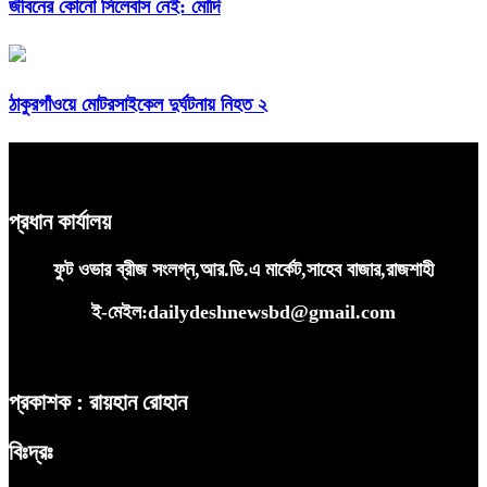
জীবনের কোনো সিলেবাস নেই: মোদি
ঠাকুরগাঁওয়ে মোটরসাইকেল দুর্ঘটনায় নিহত ২
প্রধান কার্যালয়
ফুট ওভার ব্রীজ সংলগ্ন,আর.ডি.এ মার্কেট,সাহেব বাজার,রাজশাহী
ই-মেইল:dailydeshnewsbd@gmail.com
প্রকাশক : রায়হান রোহান
বিঃদ্রঃ