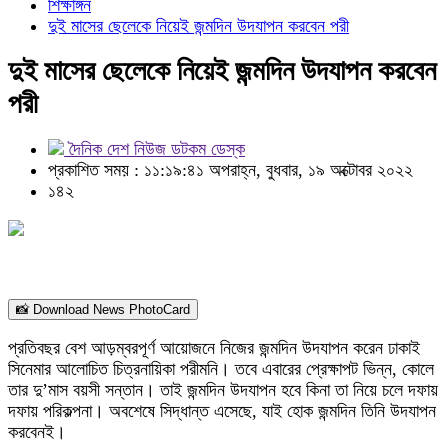
শিক্ষাঙ্গন
দুই মাসের ছেলেকে নিয়েই জন্মদিন উদযাপন করবেন পরী
দুই মাসের ছেলেকে নিয়েই জন্মদিন উদযাপন করবেন
পরী
দৈনিক দেশ নিউজ ডটকম ডেস্ক
প্রকাশিত সময় : ১১:১৯:৪১ অপরাহ্ন, বুধবার, ১৯ অক্টোবর ২০২২
১৪২
📸 Download News PhotoCard
প্রতিবছর বেশ আড়ম্বরপূর্ণ আয়োজনে নিজের জন্মদিন উদযাপন করেন ঢাকাই
সিনেমার আলোচিত চিত্রনায়িকা পরীমনি। তবে এবারের প্রেক্ষাপট ভিন্ন, কোলে
তার দু’মাস বয়সী সন্তান। তাই জন্মদিন উদযাপন হবে কিনা তা নিয়ে চলে দফায়
দফায় পরিকল্পনা। অবশেষে সিদ্ধান্ত এসেছে, যাই হোক জন্মদিন তিনি উদযাপন
করবেনই।