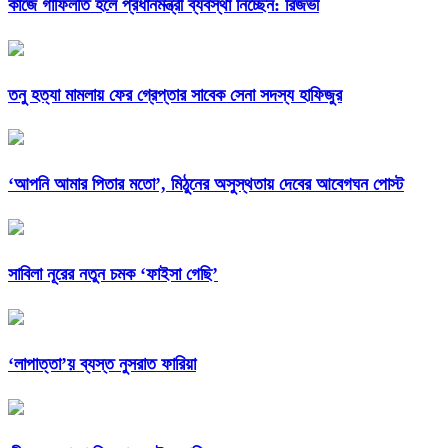
কাজে গাফিলতি হলে প্রধানমন্ত্রী ব্যবস্থা নিচ্ছেন: রিজভী
তনু হত্যা মামলায় ফের গ্রেপ্তার সাবেক সেনা সদস্য হাফিজুর
‘আপনি আমার পিতার মতো’, মিঠুনের অসুস্থতায় দেবের আবেগঘন পোস্ট
সাবিলা নূরের নতুন চমক ‘ফাইসা গেছি’
‘লাপাত্তা’য় ব্যস্ত নুসরাত ফারিয়া