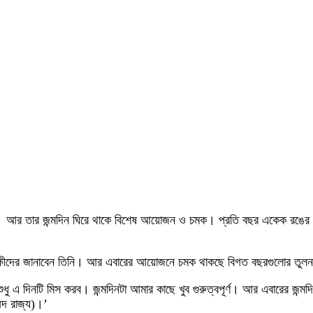
মদিন। আর তার জন্মদিন ঘিরে থাকে বিশেষ আয়োজন ও চমক। প্রতি বছর একেক রঙে
াঙ্ক্ষীদের জানাবেন তিনি। আর এবারের আয়োজনে চমক থাকছে বিগত বছরগুলোর তুলন
ধু শুধু এ দিনটি মিস করব। জন্মদিনটা আমার কাছে খুব গুরুত্বপূর্ণ। আর এবারের 
্মদ রাজ্য)।’