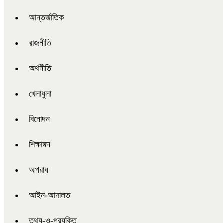
আন্তর্জাতিক
রাজনীতি
অর্থনীতি
খেলাধুলা
বিনোদন
শিক্ষাঙ্গন
অপরাধ
আইন-আদালত
তথ্য-ও-প্রযুক্তি