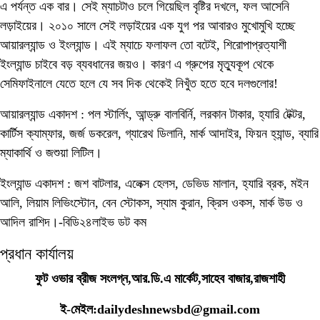
এ পর্যন্ত এক বার। সেই ম্যাচটাও চলে গিয়েছিল বৃষ্টির দখলে, ফল আসেনি
লড়াইয়ের। ২০১০ সালে সেই লড়াইয়ের এক যুগ পর আবারও মুখোমুখি হচ্ছে
আয়ারল্যান্ড ও ইংল্যান্ড। এই ম্যাচে ফলাফল তো বটেই, শিরোপাপ্রত্যাশী
ইংল্যান্ড চাইবে বড় ব্যবধানের জয়ও। কারণ এ গ্রুপের মৃত্যুকূপ থেকে
সেমিফাইনালে যেতে হলে যে সব দিক থেকেই নিখুঁত হতে হবে দলগুলোর!
আয়ারল্যান্ড একাদশ : পল স্টার্লিং, আন্ড্রু বালবির্নি, লরকান টাকার, হ্যারি টেক্টর,
কার্টিস ক্যাম্ফার, জর্জ ডকরেল, গ্যারেথ ডিলানি, মার্ক আদাইর, ফিয়ন হ্যান্ড, ব্যারি
ম্যাকার্থি ও জশুয়া লিটিল।
ইংল্যান্ড একাদশ : জশ বাটলার, এলেক্স হেলস, ডেভিড মালান, হ্যারি ব্রক, মইন
আলি, লিয়াম লিভিংস্টোন, বেন স্টোকস, স্যাম কুরান, ক্রিস ওকস, মার্ক উড ও
আদিল রাশিদ।-বিডি২৪লাইভ ডট কম
প্রধান কার্যালয়
ফুট ওভার ব্রীজ সংলগ্ন,আর.ডি.এ মার্কেট,সাহেব বাজার,রাজশাহী
ই-মেইল:dailydeshnewsbd@gmail.com