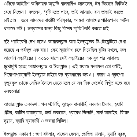
ওদিকে আইরিশ অধিনায়ক অ্যান্ডি বালবার্নিও জানালেন, টস জিতলে ফিল্ডিংই
বেছে নিতেন। বললেন, ‘বৃষ্টি হতে পারে, তাই আমরাও রান তাড়াই করতে
চাইতাম। তবে আমাদের বার্তাটা পরিষ্কার, আমরা আমাদের পরিকল্পনায় অটল
থাকতে চাই। ভক্তদের জন্য কিছু বিশেষ স্মৃতি তৈরি করতে চাই।
দুই প্রতিবেশী দেশ হলেও আয়ারল্যান্ড আর ইংল্যান্ডের টি-টোয়েন্টিতে দেখা
হয়েছে এ পর্যন্ত এক বার। সেই ম্যাচটাও চলে গিয়েছিল বৃষ্টির দখলে, ফল
আসেনি লড়াইয়ের। ২০১০ সালে সেই লড়াইয়ের এক যুগ পর আবারও
মুখোমুখি হচ্ছে আয়ারল্যান্ড ও ইংল্যান্ড। এই ম্যাচে ফলাফল তো বটেই,
শিরোপাপ্রত্যাশী ইংল্যান্ড চাইবে বড় ব্যবধানের জয়ও। কারণ এ গ্রুপের
মৃত্যুকূপ থেকে সেমিফাইনালে যেতে হলে যে সব দিক থেকেই নিখুঁত হতে হবে
দলগুলোর!
আয়ারল্যান্ড একাদশ : পল স্টার্লিং, আন্ড্রু বালবির্নি, লরকান টাকার, হ্যারি
টেক্টর, কার্টিস ক্যাম্ফার, জর্জ ডকরেল, গ্যারেথ ডিলানি, মার্ক আদাইর, ফিয়ন
হ্যান্ড, ব্যারি ম্যাকার্থি ও জশুয়া লিটিল।
ইংল্যান্ড একাদশ : জশ বাটলার, এলেক্স হেলস, ডেভিড মালান, হ্যারি ব্রক,