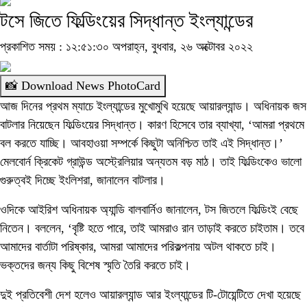
টসে জিতে ফিল্ডিংয়ের সিদ্ধান্ত ইংল্যান্ডের
প্রকাশিত সময় : ১২:৫১:৩০ অপরাহ্ন, বুধবার, ২৬ অক্টোবর ২০২২
📸 Download News PhotoCard
আজ দিনের প্রথম ম্যাচে ইংল্যান্ডের মুখোমুখি হয়েছে আয়ারল্যান্ড। অধিনায়ক জস
বাটলার নিয়েছেন ফিল্ডিংয়ের সিদ্ধান্ত। কারণ হিসেবে তার ব্যাখ্যা, ‘আমরা প্রথমে
বল করতে যাচ্ছি। আবহাওয়া সম্পর্কে কিছুটা অনিশ্চিত তাই এই সিদ্ধান্ত।’
মেলবোর্ন ক্রিকেট গ্রাউন্ড অস্ট্রেলিয়ার অন্যতম বড় মাঠ। তাই ফিল্ডিংকেও ভালো
গুরুত্বই দিচ্ছে ইংলিশরা, জানালেন বাটলার।
ওদিকে আইরিশ অধিনায়ক অ্যান্ডি বালবার্নিও জানালেন, টস জিতলে ফিল্ডিংই বেছে
নিতেন। বললেন, ‘বৃষ্টি হতে পারে, তাই আমরাও রান তাড়াই করতে চাইতাম। তবে
আমাদের বার্তাটা পরিষ্কার, আমরা আমাদের পরিকল্পনায় অটল থাকতে চাই।
ভক্তদের জন্য কিছু বিশেষ স্মৃতি তৈরি করতে চাই।
দুই প্রতিবেশী দেশ হলেও আয়ারল্যান্ড আর ইংল্যান্ডের টি-টোয়েন্টিতে দেখা হয়েছে