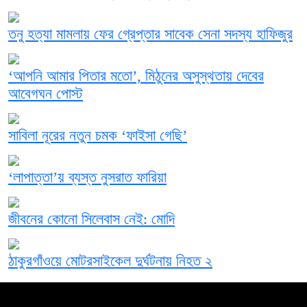
তনু হত্যা মামলায় ফের গ্রেপ্তার সাবেক সেনা সদস্য হাফিজুর
‘আপনি আমার পিতার মতো’, মিঠুনের অসুস্থতায় দেবের
আবেগঘন পোস্ট
সাবিলা নূরের নতুন চমক ‘ফাইসা গেছি’
‘লাপাত্তা’য় ব্যস্ত নুসরাত ফারিয়া
জীবনের কোনো সিলেবাস নেই: মোদি
ঠাকুরগাঁওয়ে মোটরসাইকেল দুর্ঘটনায় নিহত ২