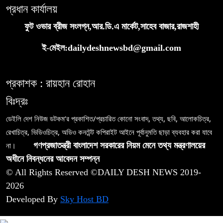
প্রধান কার্যালয়
ফুট ওভার ব্রীজ সংলগ্ন,আর.ডি.এ মার্কেট,সাহেব বাজার,রাজশাহী
ই-মেইল:dailydeshnewsbd@gmail.com
প্রকাশক : রায়হান রোহান
বিঃদ্রঃ
ডেইলি দেশ নিউজ ডটকম’র প্রকাশিত/প্রচারিত কোনো সংবাদ, তথ্য, ছবি, আলোকচিত্র,
রেখাচিত্র, ভিডিওচিত্র, অডিও কনটেন্ট কপিরাইট আইনে পূর্বানুমতি ছাড়া ব্যবহার করা যাবে
না।
গণপ্রজাতন্ত্রী বাংলাদেশ সরকারের নিয়ম মেনে তথ্য মন্ত্রণালয়ের
অধীনে নিবন্ধনের আবেদন সম্পন্ন
© All Rights Reserved ©DAILY DESH NEWS 2019-
2026
Developed By
Sky Host BD