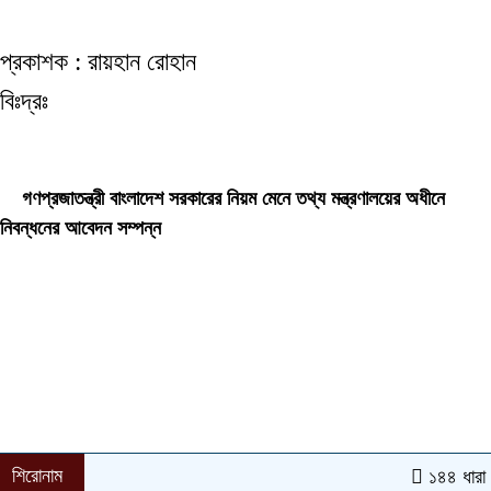
প্রকাশক : রায়হান রোহান
বিঃদ্রঃ
ডেইলি দেশ নিউজ ডটকম’র প্রকাশিত/প্রচারিত কোনো সংবাদ, তথ্য, ছবি, আলোকচিত্র,
রেখাচিত্র, ভিডিওচিত্র, অডিও কনটেন্ট কপিরাইট আইনে পূর্বানুমতি ছাড়া ব্যবহার করা যাবে না।
গণপ্রজাতন্ত্রী বাংলাদেশ সরকারের নিয়ম মেনে তথ্য মন্ত্রণালয়ের অধীনে
নিবন্ধনের আবেদন সম্পন্ন
শিরোনাম
১৪৪ ধারা উপে