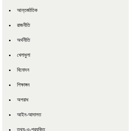
আন্তর্জাতিক
রাজনীতি
অর্থনীতি
খেলাধুলা
বিনোদন
শিক্ষাঙ্গন
অপরাধ
আইন-আদালত
তথ্য-ও-প্রযুক্তি