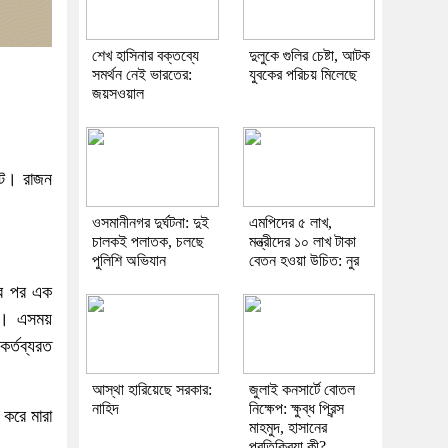
শেখ হাসিনার বক্তব্যে
দুলুকে গুলির চেষ্টা, আটক
সমর্থন নেই ভারতের:
যুবকের পরিচয় মিলেছে
জয়সওয়াল
টে। রাজন
ওসমানীনগর দুর্ঘটনা: দুই
এমপিদের ৫ লাখ,
চালকই পলাতক, চলছে
মন্ত্রীদের ১০ লাখ টাকা
পুলিশি অভিযান
বেতন হওয়া উচিত: নুর
ষার পর এক
ে। এসময়
কর্তব্যরত
আস্থা হারিয়েছে সরকার:
জুলাই কনসার্টে বোতল
নাহিদ
নিক্ষেপ: ক্ষুব্ধ প্রিন্স
 করে মারা
মাহমুদ, হাসানের
প্রতিক্রিয়া কী?