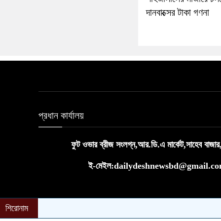
দানবাক্সের টাকা গণনা
প্রধান কার্যালয়
ফুট ওভার ব্রীজ সংলগ্ন,আর.ডি.এ মার্কেট,সাহেব বাজার
ই-মেইল:dailydeshnewsbd@gmail.c
শিরোনাম