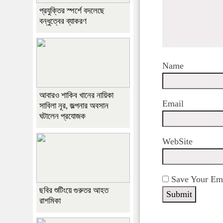
প্রযুক্তির স্পর্শে বদলেছে
বন্ধুত্বের ব্যাকরণ
Name
আবারও শাকিব খানের নায়িকা
Email
সাবিলা নূর, জল্পনার অবসান
ঘটালেন প্রযোজক
WebSite
Save Your Ema
ছবির শুটিংয়ে গুরুতর আহত
রাশমিকা