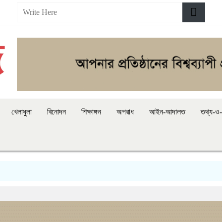
খেলাধুলা
বিনোদন
শিক্ষাঙ্গন
অপরাধ
আইন-আদালত
তথ্য-ও-প