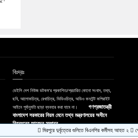
বিঃদ্রঃ
ডেইলি দেশ নিউজ ডটকম’র প্রকাশিত/প্রচারিত কোনো সংবাদ, তথ্য,
ছবি, আলোকচিত্র, রেখাচিত্র, ভিডিওচিত্র, অডিও কনটেন্ট কপিরাইট
আইনে পূর্বানুমতি ছাড়া ব্যবহার করা যাবে না।
গণপ্রজাতন্ত্রী
বাংলাদেশ সরকারের নিয়ম মেনে তথ্য মন্ত্রণালয়ের অধীনে
নিবন্ধনের আবেদন সম্পন্ন
মিরপুরে দুর্বৃত্তের গুলিতে বিএনপির কর্মীসহ আহত ২
শেখ হাসি