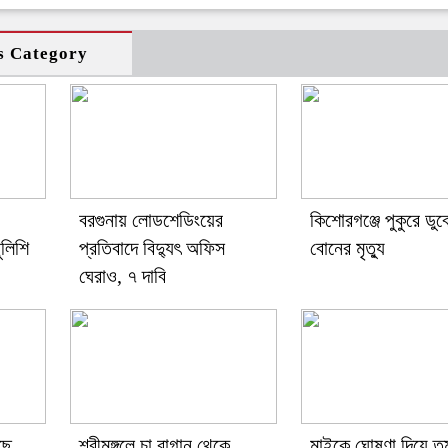
s Category
বরগুনায় লোডশেডিংয়ের
কিশোরগঞ্জে পুকুরে ডুব
লিশি
প্রতিবাদে বিদ্যুৎ অফিস
বোনের মৃত্যু
ঘেরাও, ৭ দাবি
ছে
শ্রীমঙ্গলে চা বাগান থেকে
মাইকে ঘোষণা দিয়ে তু