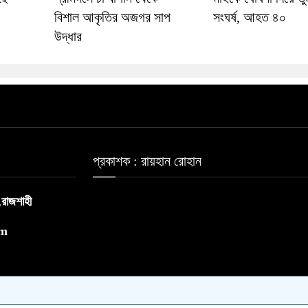
বিশাল আকৃতির অজগর সাপ
সংঘর্ষ, আহত ৪০
উদ্ধার
প্রকাশক : রায়হান রোহান
,রাজশাহী
om