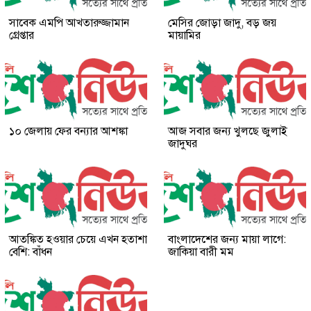
সাবেক এমপি আখতারুজ্জামান
মেসির জোড়া জাদু, বড় জয়
গ্রেপ্তার
মায়ামির
১০ জেলায় ফের বন্যার আশঙ্কা
আজ সবার জন্য খুলছে জুলাই
জাদুঘর
আতঙ্কিত হওয়ার চেয়ে এখন হতাশা
বাংলাদেশের জন্য মায়া লাগে:
বেশি: বাঁধন
জাকিয়া বারী মম