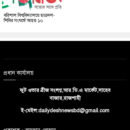
বরিশাল বিশ্ববিদ্যালয়ে ছাত্রদল-
শিবির সংঘর্ষে আহত ১০
প্রধান কার্যালয়
ফুট ওভার ব্রীজ সংলগ্ন,আর.ডি.এ মার্কেট,সাহেব
বাজার,রাজশাহী
ই-মেইল:dailydeshnewsbd@gmail.com