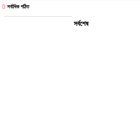
সর্বাধিক পঠিত
সর্বশেষ
ইন্দোনেশিয়ায় যাত্রীবাহী ফেরিতে আগুন,
নিহত ৫, নিখোঁজ ৪১
মানুষ আমার চোখের দিকে নয়, ব্রণের
দিকেই তাকাত’