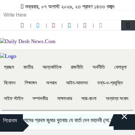
শুক্রবার, ০৭ অগাস্ট ২০২৬, ২৩ শ্রাবণ ১৪৩৩ বঙ্গাব্দ
প্রচ্ছদ
জাতীয়
আন্তর্জাতিক
রাজনীতি
অর্থনীতি
খেলাধুলা
বিনোদন
শিক্ষাঙ্গন
অপরাধ
আইন-আদালত
তথ্য-ও-প্রযুক্তি
লাইফ স্টাইল
সম্পাদকীয়
সাক্ষাৎকার
সারা-বাংলা
অন্যান্য সংবাদ
×
ইসলামের প্রথম জুমার খুতবায় যে বার্তা দেন মহানবী (সা.)
কাউকে জীবনস
শিরোনাম