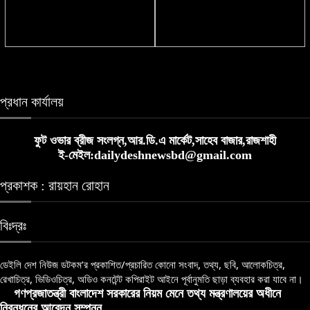
প্রেমের আগে টম-জেন্ডায়ার বন্ধুত্বের
লালপুরে অ্যাম্বুলেন্স-ভ্যান-ট্রলির ত্রিমুখী
অজানা ১০ তথ্য
সংঘর্ষে শ্রমিক নিহত, আহত ২
প্রধান কার্যালয়
ফুট ওভার ব্রীজ সংলগ্ন,আর.ডি.এ মার্কেট,সাহেব বাজার,রাজশাহী
ই-মেইল:dailydeshnewsbd@gmail.com
প্রকাশক : রায়হান রোহান
বিঃদ্রঃ
ডেইলি দেশ নিউজ ডটকম’র প্রকাশিত/প্রচারিত কোনো সংবাদ, তথ্য, ছবি, আলোকচিত্র,
রেখাচিত্র, ভিডিওচিত্র, অডিও কনটেন্ট কপিরাইট আইনে পূর্বানুমতি ছাড়া ব্যবহার করা যাবে না।
গণপ্রজাতন্ত্রী বাংলাদেশ সরকারের নিয়ম মেনে তথ্য মন্ত্রণালয়ের অধীনে
নিবন্ধনের আবেদন সম্পন্ন