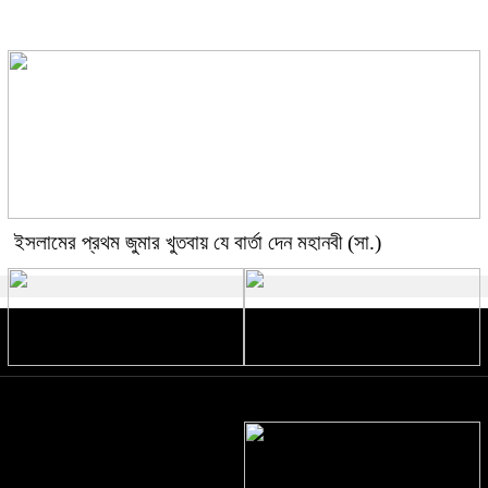
ছবির শুটিংয়ে গুরুতর আহত রাশমিকা
ইসলামের প্রথম জুমার খুতবায় যে বার্তা দেন মহানবী (সা.)
কাউকে জীবনসঙ্গী হিসেবে পাওয়ার জন্য
ইসলামে এতিম ও বিধবার অধিকার
দোয়া করা যাবে?