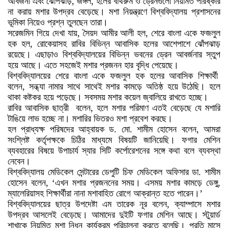
আবর্জনা এবং ঝোঁপঝাড়, জঙ্গল, হলের বাথরুম ও ড্রেনগুলো নিয়মিত পরিষ্কার
না করায় মশার উপদ্রব বেড়েছে। মশা নিয়ন্ত্রণে বিশ্ববিদ্যালয় প্রশাসনের
ভূমিকা নিয়েও প্রশ্ন তুলছেন তারা।
সরেজমিন গিয়ে দেখা যায়, সৈয়দ আমীর আলী হল, শেরে বাংলা একে ফজলুল
হক হল, রোকেয়াসহ রাবির বিভিন্ন আবাসিক হলের আশেপাশে ঝোঁপঝাড়
রয়েছে। এছাড়াও বিশ্ববিদ্যালয়ের বিভিন্ন ভবনের ড্রেন আবর্জনার স্তুপ
হয়ে আছে। এতে সহজেই মশার প্রজনন হার বৃদ্ধি পেয়েছে।
বিশ্ববিদ্যালয়ের শেরে বাংলা একে ফজলুল হক হলের আবাসিক শিক্ষার্থী
বলেন, সন্ধ্যা নামার সাথে সাথেই মশার কামড়ে অতিষ্ঠ হয়ে উঠেছি। হলে
থাকা কষ্টকর হয়ে পড়েছে। সবসময় মশার কয়েল জ্বালিয়ে রাখতে হচ্ছে।
রাবির আবাসিক ছাত্রী বলেন, হলে মশার পরিমাণ এতই বেড়েছে যে মশারি
টাঙিয়ে লাভ হচ্ছে না। মশারির ভিতরও মশা প্রবেশ করছে।
হল প্রাধ্যক্ষ পরিষদের আহ্বায়ক ড. মো. শামীম হোসেন বলেন, আমরা
সংশ্লিষ্ট কর্তৃপক্ষকে চিঠির মাধ্যমে বিষয়টি জানিয়েছি। ফগার মেশিন
ব্যবহারের বিষয়ে উপাচার্য স্যার সিটি কর্পোরেশনের সঙ্গে কথা বলে ব্যবস্থা
নেবেন।
বিশ্ববিদ্যালয় মেডিকেল সেন্টারের ডেপুটি চিফ মেডিকেল অফিসার ডা. শামীম
হোসেন বলেন, ‘এখন মশার প্রজননের সময়। এসময় মশার কামড়ে ডেঙ্গু,
ম্যালেরিয়াসহ শিক্ষার্থীরা নানা মশাবাহিত রোগে আক্রান্ত হতে পারেন।’
বিশ্ববিদ্যালয়ের ছাত্র উপদেষ্টা এম তারেক নূর বলেন, ক্যাম্পাসে মশার
উপদ্রব আসলেই বেড়েছে। আমাদের দুইটি ফগার মেশিন আছে। স্টুয়ার্ড
শাখাকে নিয়মিত মশা নিধন কার্যক্রম পরিচালনা করতে বলেছি। প্রতি মাসে