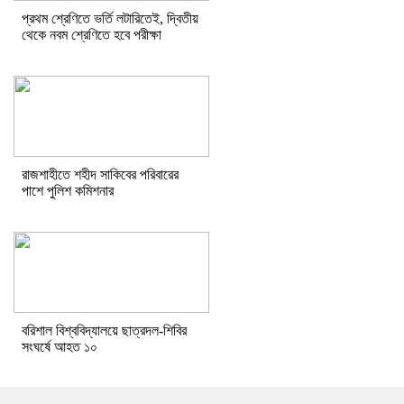
প্রথম শ্রেণিতে ভর্তি লটারিতেই, দ্বিতীয়
থেকে নবম শ্রেণিতে হবে পরীক্ষা
রাজশাহীতে শহীদ সাকিবের পরিবারের
পাশে পুলিশ কমিশনার
বরিশাল বিশ্ববিদ্যালয়ে ছাত্রদল-শিবির
সংঘর্ষে আহত ১০