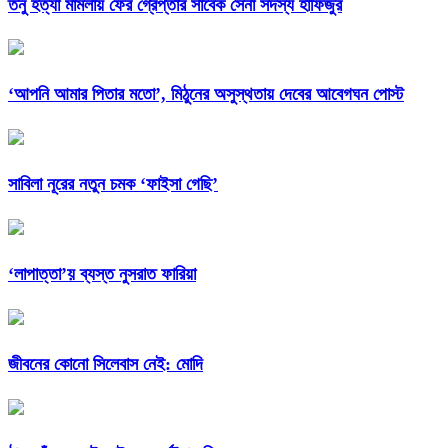
তনু হত্যা মামলায় ফের গ্রেপ্তার সাবেক সেনা সদস্য হাফিজুর
‘আপনি আমার পিতার মতো’, মিঠুনের অসুস্থতায় দেবের আবেগঘন পোস্ট
সাবিলা নূরের নতুন চমক ‘ফাইসা গেছি’
‘লাপাত্তা’য় ব্যস্ত নুসরাত ফারিয়া
জীবনের কোনো সিলেবাস নেই: মোদি