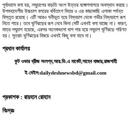
পূর্বাভাসে বলা হয়, লঘুচাপের বাড়তি অংশ উত্তর বঙ্গোপসাগরে অবস্থান করছে।
উপমহাদেশীয় উচ্চচাপ বলয়ের বর্ধিতাংশ বিহার ও এর কাছাকাছি এলাকা পর্যন্ত
বিস্তৃত রয়েছে। এটি আরও ঘনীভূত হয়ে নিম্নচাপ থেকে গভীর নিম্নচাপে রূপ
নিতে পারে। তবে ঘূর্ণিঝড়ের রূপ নেবে কিনা সেটি এখনই বলা যাচ্ছে না। কারণ,
মাত্র লঘুচাপ হয়েছে, এরপর অনেকগুলো ধাপ পার হয়ে লঘুচাপ ঘূর্ণিঝড়ে পরিণত
হয়। সুতরাং ঘূর্ণিঝড়ের বিষয়ে এখনই কিছু বলা যাবে না।
প্রধান কার্যালয়
ফুট ওভার ব্রীজ সংলগ্ন,আর.ডি.এ মার্কেট,সাহেব বাজার,রাজশাহী
ই-মেইল:dailydeshnewsbd@gmail.com
প্রকাশক : রায়হান রোহান
বিঃদ্রঃ
ডেইলি দেশ নিউজ ডটকম’র প্রকাশিত/প্রচারিত কোনো সংবাদ, তথ্য, ছবি, আলোকচিত্র,
রেখাচিত্র, ভিডিওচিত্র, অডিও কনটেন্ট কপিরাইট আইনে পূর্বানুমতি ছাড়া ব্যবহার করা যাবে