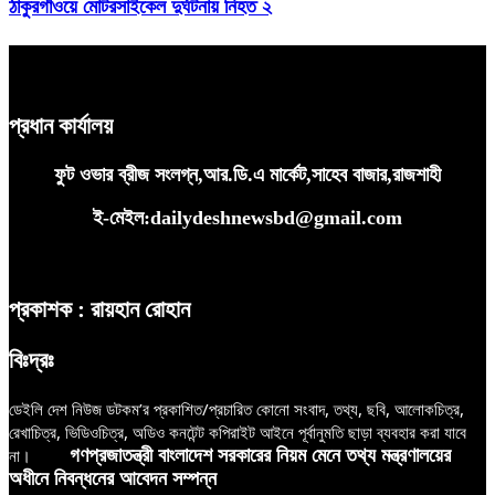
ঠাকুরগাঁওয়ে মোটরসাইকেল দুর্ঘটনায় নিহত ২
প্রধান কার্যালয়
ফুট ওভার ব্রীজ সংলগ্ন,আর.ডি.এ মার্কেট,সাহেব বাজার,রাজশাহী
ই-মেইল:dailydeshnewsbd@gmail.com
প্রকাশক : রায়হান রোহান
বিঃদ্রঃ
ডেইলি দেশ নিউজ ডটকম’র প্রকাশিত/প্রচারিত কোনো সংবাদ, তথ্য, ছবি, আলোকচিত্র,
রেখাচিত্র, ভিডিওচিত্র, অডিও কনটেন্ট কপিরাইট আইনে পূর্বানুমতি ছাড়া ব্যবহার করা যাবে
না।
গণপ্রজাতন্ত্রী বাংলাদেশ সরকারের নিয়ম মেনে তথ্য মন্ত্রণালয়ের
অধীনে নিবন্ধনের আবেদন সম্পন্ন