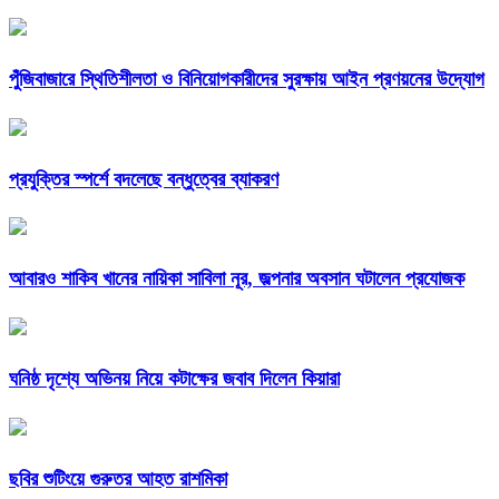
পুঁজিবাজারে স্থিতিশীলতা ও বিনিয়োগকারীদের সুরক্ষায় আইন প্রণয়নের উদ্যোগ
প্রযুক্তির স্পর্শে বদলেছে বন্ধুত্বের ব্যাকরণ
আবারও শাকিব খানের নায়িকা সাবিলা নূর, জল্পনার অবসান ঘটালেন প্রযোজক
ঘনিষ্ঠ দৃশ্যে অভিনয় নিয়ে কটাক্ষের জবাব দিলেন কিয়ারা
ছবির শুটিংয়ে গুরুতর আহত রাশমিকা