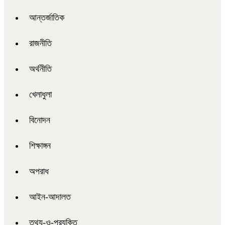
আন্তর্জাতিক
রাজনীতি
অর্থনীতি
খেলাধুলা
বিনোদন
শিক্ষাঙ্গন
অপরাধ
আইন-আদালত
তথ্য-ও-প্রযুক্তি