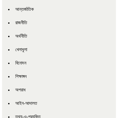
আন্তর্জাতিক
রাজনীতি
অর্থনীতি
খেলাধুলা
বিনোদন
শিক্ষাঙ্গন
অপরাধ
আইন-আদালত
তথ্য-ও-প্রযুক্তি