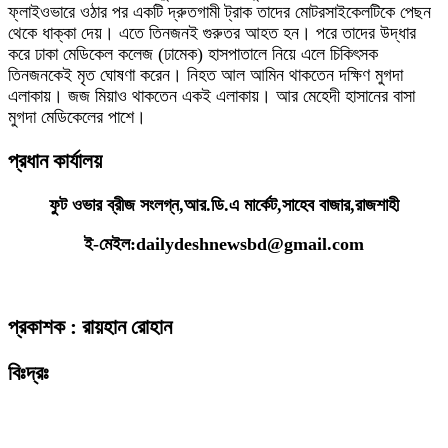
ফ্লাইওভারে ওঠার পর একটি দ্রুতগামী ট্রাক তাদের মোটরসাইকেলটিকে পেছন
থেকে ধাক্কা দেয়। এতে তিনজনই গুরুতর আহত হন। পরে তাদের উদ্ধার
করে ঢাকা মেডিকেল কলেজ (ঢামেক) হাসপাতালে নিয়ে এলে চিকিৎসক
তিনজনকেই মৃত ঘোষণা করেন। নিহত আল আমিন থাকতেন দক্ষিণ মুগদা
এলাকায়। জজ মিয়াও থাকতেন একই এলাকায়। আর মেহেদী হাসানের বাসা
মুগদা মেডিকেলের পাশে।
প্রধান কার্যালয়
ফুট ওভার ব্রীজ সংলগ্ন,আর.ডি.এ মার্কেট,সাহেব বাজার,রাজশাহী
ই-মেইল:dailydeshnewsbd@gmail.com
প্রকাশক : রায়হান রোহান
বিঃদ্রঃ
ডেইলি দেশ নিউজ ডটকম’র প্রকাশিত/প্রচারিত কোনো সংবাদ, তথ্য, ছবি, আলোকচিত্র,
রেখাচিত্র, ভিডিওচিত্র, অডিও কনটেন্ট কপিরাইট আইনে পূর্বানুমতি ছাড়া ব্যবহার করা যাবে