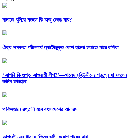
নামাজে ঘুমিয়ে পড়লে কি অজু ভেঙে যায়?
ঐক্য-সক্ষমতা পরীক্ষার্থে ন্যাটোভুক্ত দেশে হামলা চালাতে পারে রাশিয়া
‘আপনি কি গুপ্ত আওয়ামী লীগ?’—খালেদ মুহিউদ্দীনের প্রশ্নে যা বললেন
রুমিন ফারহানা
পাকিস্তানে রপ্তানি হবে বাংলাদেশের আনারস
আগস্টে ফের টানা ৪ দিনের ছুটি, সুযোগ পাবেন যারা