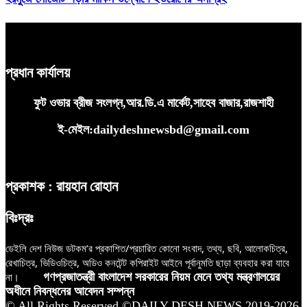
প্রধান কার্যালয়
ফুট ওভার ব্রীজ সংলগ্ন,আর.ডি.এ মার্কেট,সাহেব বাজার,রাজশাহী
ই-মেইল:dailydeshnewsbd@gmail.com
প্রকাশক : রায়হান রোহান
বিঃদ্রঃ
ডেইলি দেশ নিউজ ডটকম’র প্রকাশিত/প্রচারিত কোনো সংবাদ, তথ্য, ছবি, আলোকচিত্র,
রেখাচিত্র, ভিডিওচিত্র, অডিও কনটেন্ট কপিরাইট আইনে পূর্বানুমতি ছাড়া ব্যবহার করা যাবে
না।
গণপ্রজাতন্ত্রী বাংলাদেশ সরকারের নিয়ম মেনে তথ্য মন্ত্রণালয়ের
অধীনে নিবন্ধনের আবেদন সম্পন্ন
© All Rights Reserved ©DAILY DESH NEWS 2019-2026