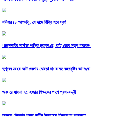
শনিবার (৮ আগস্ট), যে দামে বিক্রি হবে স্বর্ণ
‘মজুদদারির সর্বোচ্চ শাস্তি মৃত্যুদণ্ড, তাই ভেবে মজুদ করবেন’
দুপুরের মধ্যে আট জেলায় ঝোড়ো হাওয়াসহ বজ্রবৃষ্টির আশঙ্কা
অবসরে যাওয়া ৭৫ হাজার শিক্ষকের পাশে প্রধানমন্ত্রী
হরমুজে নৌজোট গড়ার মার্কিন উদ্যোগে ইউরোপের অনাগ্রহ