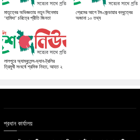
মাতৃত্বের অভিজ্ঞতায় নতুন সিনেমায়
প্রেমের আগে টম-জেন্ডায়ার বন্ধুত্বের
‘হামিদা’ চরিত্রে প্রীতি জিনতা
অজানা ১০ তথ্য
লালপুরে অ্যাম্বুলেন্স-ভ্যান-ট্রলির
ত্রিমুখী সংঘর্ষে শ্রমিক নিহত, আহত ২
প্রধান কার্যালয়