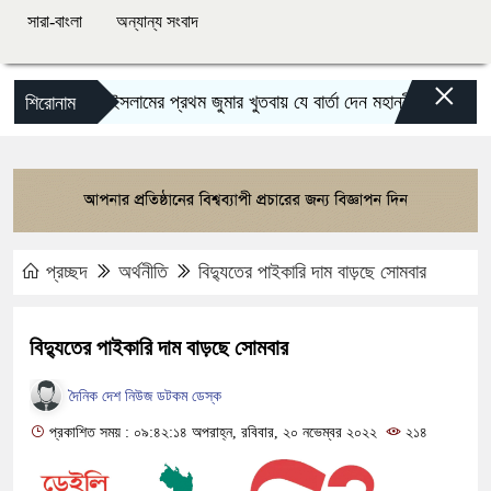
সারা-বাংলা
অন্যান্য সংবাদ
×
ইসলামের প্রথম জুমার খুতবায় যে বার্তা দেন মহানবী (সা.)
কাউকে
শিরোনাম
প্রচ্ছদ
অর্থনীতি
বিদ্যুতের পাইকারি দাম বাড়ছে সোমবার
বিদ্যুতের পাইকারি দাম বাড়ছে সোমবার
দৈনিক দেশ নিউজ ডটকম ডেস্ক
প্রকাশিত সময় : ০৯:৪২:১৪ অপরাহ্ন, রবিবার, ২০ নভেম্বর ২০২২
২১৪