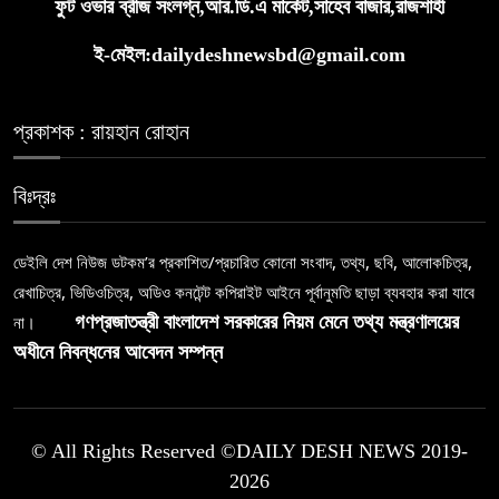
ফুট ওভার ব্রীজ সংলগ্ন,আর.ডি.এ মার্কেট,সাহেব বাজার,রাজশাহী
ই-মেইল:dailydeshnewsbd@gmail.com
প্রকাশক : রায়হান রোহান
বিঃদ্রঃ
ডেইলি দেশ নিউজ ডটকম’র প্রকাশিত/প্রচারিত কোনো সংবাদ, তথ্য, ছবি, আলোকচিত্র,
রেখাচিত্র, ভিডিওচিত্র, অডিও কনটেন্ট কপিরাইট আইনে পূর্বানুমতি ছাড়া ব্যবহার করা যাবে
না।
গণপ্রজাতন্ত্রী বাংলাদেশ সরকারের নিয়ম মেনে তথ্য মন্ত্রণালয়ের
অধীনে নিবন্ধনের আবেদন সম্পন্ন
© All Rights Reserved ©DAILY DESH NEWS 2019-
2026