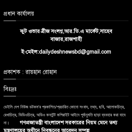
প্রধান কার্যালয়
ফুট ওভার ব্রীজ সংলগ্ন,আর.ডি.এ মার্কেট,সাহেব
বাজার,রাজশাহী
ই-মেইল:dailydeshnewsbd@gmail.com
প্রকাশক : রায়হান রোহান
বিঃদ্রঃ
ডেইলি দেশ নিউজ ডটকম’র প্রকাশিত/প্রচারিত কোনো সংবাদ, তথ্য, ছবি, আলোকচিত্র,
রেখাচিত্র, ভিডিওচিত্র, অডিও কনটেন্ট কপিরাইট আইনে পূর্বানুমতি ছাড়া ব্যবহার করা যাবে
গণপ্রজাতন্ত্রী বাংলাদেশ সরকারের নিয়ম মেনে তথ্য
না।
মন্ত্রণালয়ের অধীনে নিবন্ধনের আবেদন সম্পন্ন