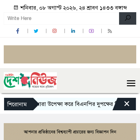
শনিবার, ০৮ অগাস্ট ২০২৬, ২৪ শ্রাবণ ১৪৩৩ বঙ্গাব্দ
×
১৪৪ ধারা উপেক্ষা করে বিএনপির দুপক্ষের মিছিল-সমাবেশ
শিরোনাম