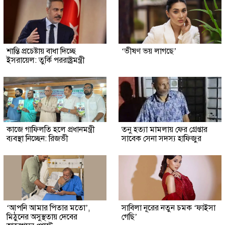
শান্তি প্রচেষ্টায় বাধা দিচ্ছে
‘ভীষণ ভয় লাগছে’
ইসরায়েল: তুর্কি পররাষ্ট্রমন্ত্রী
কাজে গাফিলতি হলে প্রধানমন্ত্রী
তনু হত্যা মামলায় ফের গ্রেপ্তার
ব্যবস্থা নিচ্ছেন: রিজভী
সাবেক সেনা সদস্য হাফিজুর
‘আপনি আমার পিতার মতো’,
সাবিলা নূরের নতুন চমক ‘ফাইসা
মিঠুনের অসুস্থতায় দেবের
গেছি’