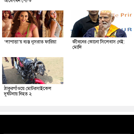
আবেগঘন পোস্ট
‘লাপাত্তা’য় ব্যস্ত নুসরাত ফারিয়া
জীবনের কোনো সিলেবাস নেই:
মোদি
ঠাকুরগাঁওয়ে মোটরসাইকেল
দুর্ঘটনায় নিহত ২