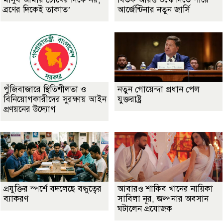
ব্রণের দিকেই তাকাত’
আর্জেন্টিনার নতুন জার্সি
পুঁজিবাজারে স্থিতিশীলতা ও
নতুন গোয়েন্দা প্রধান পেল
বিনিয়োগকারীদের সুরক্ষায় আইন
যুক্তরাষ্ট্র
প্রণয়নের উদ্যোগ
প্রযুক্তির স্পর্শে বদলেছে বন্ধুত্বের
আবারও শাকিব খানের নায়িকা
ব্যাকরণ
সাবিলা নূর, জল্পনার অবসান
ঘটালেন প্রযোজক