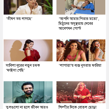
‘ভীষণ ভয় লাগছে’
‘আপনি আমার পিতার মতো’,
মিঠুনের অসুস্থতায় দেবের
আবেগঘন পোস্ট
সাবিলা নূরের নতুন চমক
‘লাপাত্তা’য় ব্যস্ত নুসরাত ফারিয়া
‘ফাইসা গেছি’
ভুলগুলো না হলে জীবন আরও
শিল্পীর দিকে বোতল ছোড়া