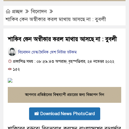
প্রচ্ছদ
বিনোদন
শাকিব কেন অস্বীকার করল মাথায় আসছে না : বুবলী
শাকিব কেন অস্বীকার করল মাথায় আসছে না : বুবলী
বিনোদন ডেস্ক/দৈনিক দেশ নিউজ ডটকম
প্রকাশিত সময় : ০৮:৫৯:৪৩ অপরাহ্ন, বৃহস্পতিবার, ২৪ নভেম্বর ২০২২
১৫২
📸 Download News PhotoCard
শাকিবের বক্তব্যে বিব্রতবোধ করছেন বাংলাদেশের বড়পর্দার