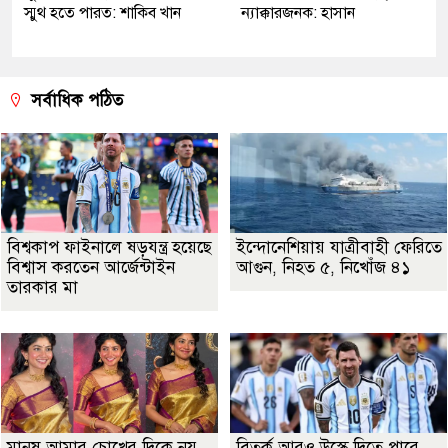
স্মুথ হতে পারত: শাকিব খান
ন্যাক্কারজনক: হাসান
সর্বাধিক পঠিত
বিশ্বকাপ ফাইনালে ষড়যন্ত্র হয়েছে
ইন্দোনেশিয়ায় যাত্রীবাহী ফেরিতে
বিশ্বাস করতেন আর্জেন্টাইন
আগুন, নিহত ৫, নিখোঁজ ৪১
তারকার মা
মানুষ আমার চোখের দিকে নয়,
বিতর্ক আরও উস্কে দিতে পারে