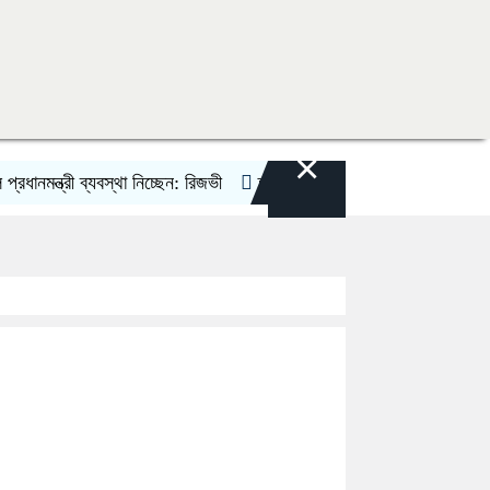
×
্রী ব্যবস্থা নিচ্ছেন: রিজভী
তনু হত্যা মামলায় ফের গ্রেপ্তার সাবেক সেনা স