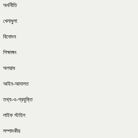
অর্থনীতি
খেলাধুলা
বিনোদন
শিক্ষাঙ্গন
অপরাধ
আইন-আদালত
তথ্য-ও-প্রযুক্তি
লাইফ স্টাইল
সম্পাদকীয়