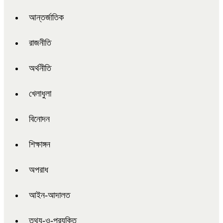
আন্তর্জাতিক
রাজনীতি
অর্থনীতি
খেলাধুলা
বিনোদন
শিক্ষাঙ্গন
অপরাধ
আইন-আদালত
তথ্য-ও-প্রযুক্তি