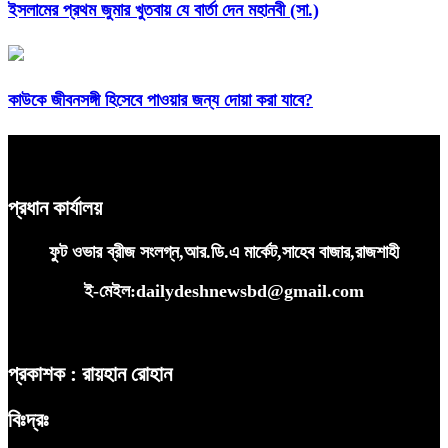
ইসলামের প্রথম জুমার খুতবায় যে বার্তা দেন মহানবী (সা.)
কাউকে জীবনসঙ্গী হিসেবে পাওয়ার জন্য দোয়া করা যাবে?
প্রধান কার্যালয়
ফুট ওভার ব্রীজ সংলগ্ন,আর.ডি.এ মার্কেট,সাহেব বাজার,রাজশাহী
ই-মেইল:dailydeshnewsbd@gmail.com
প্রকাশক : রায়হান রোহান
বিঃদ্রঃ