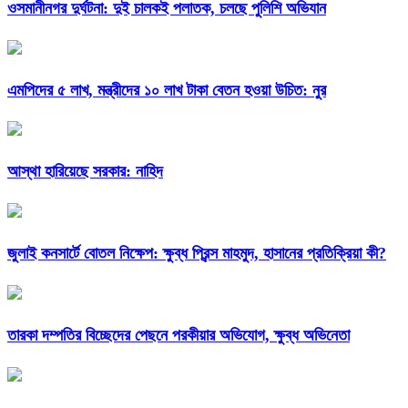
ওসমানীনগর দুর্ঘটনা: দুই চালকই পলাতক, চলছে পুলিশি অভিযান
এমপিদের ৫ লাখ, মন্ত্রীদের ১০ লাখ টাকা বেতন হওয়া উচিত: নুর
আস্থা হারিয়েছে সরকার: নাহিদ
জুলাই কনসার্টে বোতল নিক্ষেপ: ক্ষুব্ধ প্রিন্স মাহমুদ, হাসানের প্রতিক্রিয়া কী?
তারকা দম্পতির বিচ্ছেদের পেছনে পরকীয়ার অভিযোগ, ক্ষুব্ধ অভিনেতা