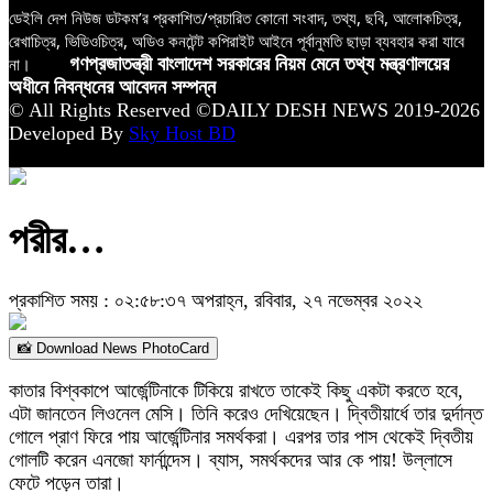
ডেইলি দেশ নিউজ ডটকম’র প্রকাশিত/প্রচারিত কোনো সংবাদ, তথ্য, ছবি, আলোকচিত্র,
রেখাচিত্র, ভিডিওচিত্র, অডিও কনটেন্ট কপিরাইট আইনে পূর্বানুমতি ছাড়া ব্যবহার করা যাবে
না।
গণপ্রজাতন্ত্রী বাংলাদেশ সরকারের নিয়ম মেনে তথ্য মন্ত্রণালয়ের
অধীনে নিবন্ধনের আবেদন সম্পন্ন
© All Rights Reserved ©DAILY DESH NEWS 2019-2026
Developed By
Sky Host BD
পরীর…
প্রকাশিত সময় : ০২:৫৮:৩৭ অপরাহ্ন, রবিবার, ২৭ নভেম্বর ২০২২
📸 Download News PhotoCard
কাতার বিশ্বকাপে আর্জেন্টিনাকে টিকিয়ে রাখতে তাকেই কিছু একটা করতে হবে,
এটা জানতেন লিওনেল মেসি। তিনি করেও দেখিয়েছেন। দ্বিতীয়ার্ধে তার দুর্দান্ত
গোলে প্রাণ ফিরে পায় আর্জেন্টিনার সমর্থকরা। এরপর তার পাস থেকেই দ্বিতীয়
গোলটি করেন এনজো ফার্নান্দেস। ব্যাস, সমর্থকদের আর কে পায়! উল্লাসে
ফেটে পড়েন তারা।