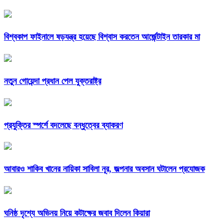
বিশ্বকাপ ফাইনালে ষড়যন্ত্র হয়েছে বিশ্বাস করতেন আর্জেন্টাইন তারকার মা
নতুন গোয়েন্দা প্রধান পেল যুক্তরাষ্ট্র
প্রযুক্তির স্পর্শে বদলেছে বন্ধুত্বের ব্যাকরণ
আবারও শাকিব খানের নায়িকা সাবিলা নূর, জল্পনার অবসান ঘটালেন প্রযোজক
ঘনিষ্ঠ দৃশ্যে অভিনয় নিয়ে কটাক্ষের জবাব দিলেন কিয়ারা