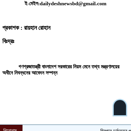
ই-মেইল:dailydeshnewsbd@gmail.com
প্রকাশক : রায়হান রোহান
বিঃদ্রঃ
ডেইলি দেশ নিউজ ডটকম’র প্রকাশিত/প্রচারিত কোনো সংবাদ, তথ্য, ছবি, আলোকচিত্র,
রেখাচিত্র, ভিডিওচিত্র, অডিও কনটেন্ট কপিরাইট আইনে পূর্বানুমতি ছাড়া ব্যবহার করা যাবে
না।
গণপ্রজাতন্ত্রী বাংলাদেশ সরকারের নিয়ম মেনে তথ্য মন্ত্রণালয়ের
অধীনে নিবন্ধনের আবেদন সম্পন্ন
শিরোনাম