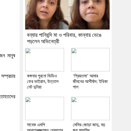
বন্যায় পানিবন্দি মা ও পরিবার, কান্নায় ভেঙে
পড়লেন অভিনেত্রী
জন মানুষ
সম্প্রচার
কঙ্গনার পুরনো ভিডিও
‘প্রিয়তমা’ আমার
ফের ভাইরাল, উত্তাল
জীবনের আশীর্বাদ: ইধিকা
নেট দুনিয়া
পাল
হতাহতদের
।
সাবেক এমপি
মেসির জোড়া জাদু, বড়
আখতারুজ্জামান গ্রেপ্তার
জয় মায়ামির