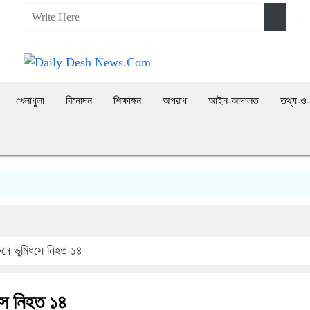
খেলাধুলা
বিনোদন
শিক্ষাঙ্গন
অপরাধ
আইন-আদালত
তথ্য-ও-প
রুনে ভূমিধসে নিহত ১৪
ধসে নিহত ১৪