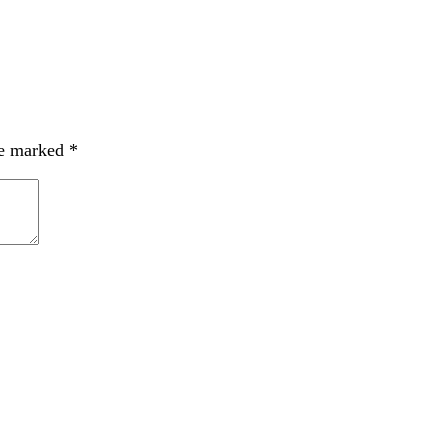
re marked
*