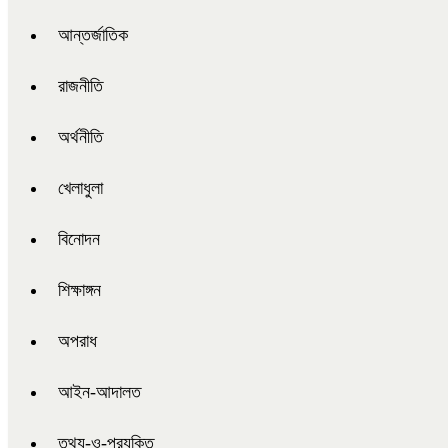
আন্তর্জাতিক
রাজনীতি
অর্থনীতি
খেলাধুলা
বিনোদন
শিক্ষাঙ্গন
অপরাধ
আইন-আদালত
তথ্য-ও-প্রযুক্তি