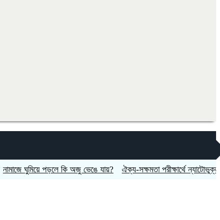
 ঘুমিয়ে পড়লে কি অজু ভেঙে যায়?
ঐক্য-সক্ষমতা পরীক্ষার্থে ন্যাটোভুক্ত দেশে হ