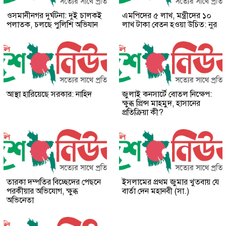
ওসমানীনগর দুর্ঘটনা: দুই চালকই
এমপিদের ৫ লাখ, মন্ত্রীদের ১০
পলাতক, চলছে পুলিশি অভিযান
লাখ টাকা বেতন হওয়া উচিত: নুর
আস্থা হারিয়েছে সরকার: নাহিদ
জুলাই কনসার্টে বোতল নিক্ষেপ:
ক্ষুব্ধ প্রিন্স মাহমুদ, হাসানের
প্রতিক্রিয়া কী?
তারকা দম্পতির বিচ্ছেদের পেছনে
ইসলামের প্রথম জুমার খুতবায় যে
পরকীয়ার অভিযোগ, ক্ষুব্ধ
বার্তা দেন মহানবী (সা.)
অভিনেতা