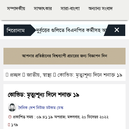
সম্পাদকীয়
সাক্ষাৎকার
সারা-বাংলা
অন্যান্য সংবাদ
×
মিরপুরে দুর্বৃত্তের গুলিতে বিএনপির কর্মীসহ আহত ২
শেখ 
শিরোনাম
প্রচ্ছদ
জাতীয়
,
স্বাস্থ্য
কোভিড: মৃত্যুশূন্য দিনে শনাক্ত ১৯
কোভিড: মৃত্যুশূন্য দিনে শনাক্ত ১৯
দৈনিক দেশ নিউজ ডটকম ডেস্ক
প্রকাশিত সময় : ০৯:৪১:১৯ অপরাহ্ন, মঙ্গলবার, ২০ ডিসেম্বর ২০২২
১৭৯