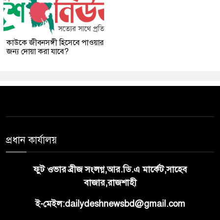
কাউকে জীবনসঙ্গী হিসেবে পাওয়ার
জন্য দোয়া করা যাবে?
প্রধান কার্যালয়
ফুট ওভার ব্রীজ সংলগ্ন,আর.ডি.এ মার্কেট,সাহেব
বাজার,রাজশাহী
ই-মেইল:dailydeshnewsbd@gmail.com