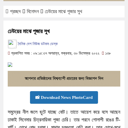
প্রচ্ছদ
বিনোদন
ঢেউয়ের মাঝে পূজার সুখ
ঢেউয়ের মাঝে পূজার সুখ
দৈনিক দেশ নিউজ ডটকম ডেস্ক
প্রকাশিত সময় : ০৯:১৫:৩৭ অপরাহ্ন, শুক্রবার, ৩০ ডিসেম্বর ২০২২
১৩৮
📸 Download News PhotoCard
সমুদ্রের নীল জলে ছুটে যাচ্ছে বোট। তাতে আয়েশ করে বসে আছেন
ঢাকাই সিনেমার চিত্রনায়িকা পূজা চেরি। তার পরনে গোলাপী রঙের টি-
শার্ট। চোখে রোদ চশমা। মাথার চুলগুলো বেণি করা। আর চোখে-মুখে