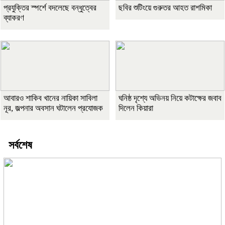
প্রযুক্তির স্পর্শে বদলেছে বন্ধুত্বের
ছবির শুটিংয়ে গুরুতর আহত রাশমিকা
ব্যাকরণ
আবারও শাকিব খানের নায়িকা সাবিলা
ঘনিষ্ঠ দৃশ্যে অভিনয় নিয়ে কটাক্ষের জবাব
নূর, জল্পনার অবসান ঘটালেন প্রযোজক
দিলেন কিয়ারা
সর্বশেষ