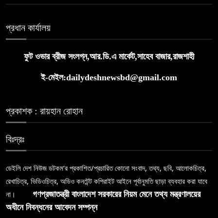
প্রধান কার্যালয়
ফুট ওভার ব্রীজ সংলগ্ন,আর.ডি.এ মার্কেট,সাহেব বাজার,রাজশাহী
ই-মেইল:dailydeshnewsbd@gmail.com
প্রকাশক : রায়হান রোহান
বিঃদ্রঃ
ডেইলি দেশ নিউজ ডটকম’র প্রকাশিত/প্রচারিত কোনো সংবাদ, তথ্য, ছবি, আলোকচিত্র,
রেখাচিত্র, ভিডিওচিত্র, অডিও কনটেন্ট কপিরাইট আইনে পূর্বানুমতি ছাড়া ব্যবহার করা যাবে
না।
গণপ্রজাতন্ত্রী বাংলাদেশ সরকারের নিয়ম মেনে তথ্য মন্ত্রণালয়ের
অধীনে নিবন্ধনের আবেদন সম্পন্ন