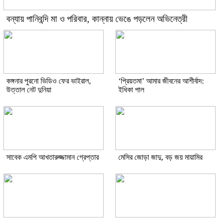
বন্যায় পানিবন্দি মা ও পরিবার, কান্নায় ভেঙে পড়লেন অভিনেত্রী
কঙ্গনার পুরনো ভিডিও ফের ভাইরাল,
‘প্রিয়তমা’ আমার জীবনের আশীর্বাদ:
উত্তাল নেট দুনিয়া
ইধিকা পাল
সাবেক এমপি আখতারুজ্জামান গ্রেপ্তার
মেসির জোড়া জাদু, বড় জয় মায়ামির