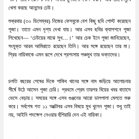
খেলা করছে আনন্দের ঢেউ।
শুক্রবার (৩০ ডিসেম্বর) নিজের ফেসবুকে বেশ কিছু ছবি পোস্ট করেছেন
পূজা। তাতে এমন দৃশ্য দেখা যায়। আর এসব ছবির ক্যাপশনে পূজা
লিখেছেন— ‘ঢেউয়ের মাঝে সুখ…।’ আর চেক ইনে পূজা জানিয়েছেন,
সংযুক্ত আরব আমিরাতে রয়েছেন তিনি। আর সঙ্গে রয়েছেন তার মা।
প্রিয় নায়িকাকে এমন রূপে দেখে প্রশংসায় পঞ্চমুখ তার ভক্তদের।
চলতি বছরের শেষের দিকে শাকিব খানের সঙ্গে নাম জড়িয়ে আলোচনার
শীর্ষে উঠে আসেন পূজা চেরি। প্রথমে প্রেম তারপর বিয়ের খবর বাতাসে
ভেসে বেড়ায়। সময়ের সঙ্গে এসব গুঞ্জনের আরো ডালপালা মেলতে শুরু
করে। সর্বশেষ গত ১১ অক্টোবর এসব বিষয়ে মুখ খুলেন পূজা। শুধু তাই
নয়, আইনি পদক্ষেপ নেওয়ার হুঁশিয়ারি দেন এই নায়িকা।