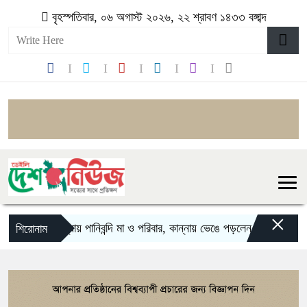
বৃহস্পতিবার, ০৬ অগাস্ট ২০২৬, ২২ শ্রাবণ ১৪৩৩ বঙ্গাব্দ
×
বন্যায় পানিবন্দি মা ও পরিবার, কান্নায় ভেঙে পড়লেন অভিনেত্রী
কঙ
শিরোনাম