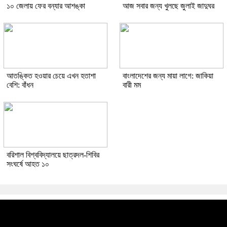
১০ জেলায় ফের বন্যার আশঙ্কা
আজ সবার জন্য খুলছে জুলাই জাদুঘর
আতঙ্কিত হওয়ার চেয়ে এখন হতাশা
বাংলাদেশের জন্য মায়া লাগে: জাকিয়া
বেশি: বাঁধন
বারী মম
বরিশাল বিশ্ববিদ্যালয়ে ছাত্রদল-শিবির
সংঘর্ষে আহত ১০