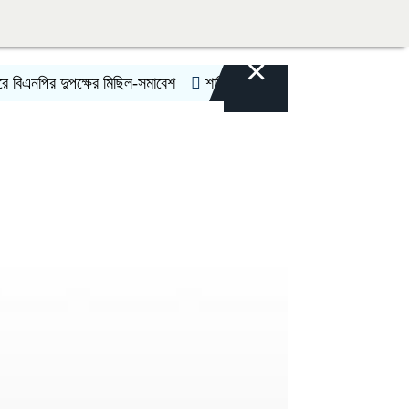
×
 দুপক্ষের মিছিল-সমাবেশ
শান্তি প্রচেষ্টায় বাধা দিচ্ছে ইসরায়েল: তুর্কি পররাষ্ট্রমন