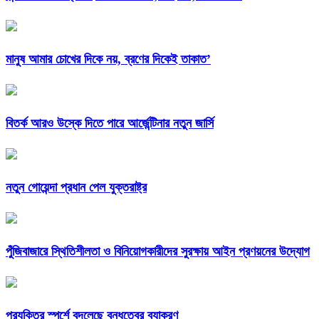
মানুষ আমার চোখের দিকে নয়, ব্রণের দিকেই তাকাত’
বিতর্ক আরও উস্কে দিতে পারে আর্জেন্টিনার নতুন জার্সি
নতুন গোয়েন্দা প্রধান পেল যুক্তরাষ্ট্র
পুঁজিবাজারে স্থিতিশীলতা ও বিনিয়োগকারীদের সুরক্ষায় আইন প্রণয়নের উদ্যোগ
প্রযুক্তির স্পর্শে বদলেছে বন্ধুত্বের ব্যাকরণ