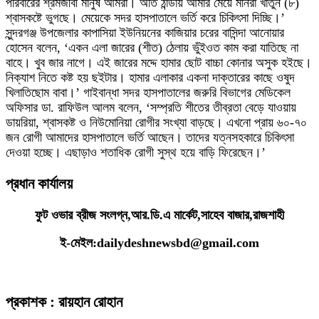
পরিবারের শ্রমজীবী মানুষ আমরা। অতি ঠান্ডায় আমার মেয়ে মনিরা খাতুন (৮)
শ্বাসকষ্টে ভুগছে। মেয়েকে সদর হাসপাতালে ভর্তি করে চিকিৎসা দিচ্ছি।’
সুন্দরগঞ্জ উপজেলার কাপাসিয়া ইউনিয়নের কাজিয়ার চরের বাসিন্দা আনোয়ার
হোসেন বলেন, ‘একন এলা জারের (শীত) ঠেলায় ভুঁইওত কাম করা যাতিছে না
বাহে। খুব জার নাগে। এই জারের মদ্দে হামার ছোট বাচ্চা কোনার অসুক হইছে।
নিক্যাশ নিতে কষ্ট হয় ছইটার। হামার এলাকার একনা দাক্তারের কাছে ওষুদ
খিলাতিছোম বাবা।’ গাইবান্ধা সদর হাসপাতালের জরুরি বিভাগের মেডিকেল
অফিসার ডা. রাফিউল আলম বলেন, ‘সম্প্রতি শীতের তীব্রতা বেড়ে যাওয়ায়
ডায়রিয়া, শ্বাসকষ্ট ও নিউমোনিয়া রোগীর সংখ্যা বাড়ছে। এখনো প্রায় ৬০-৭০
জন রোগী আমাদের হাসপাতালে ভর্তি আছেন। তাদের যত্নসহকারে চিকিৎসা
দেওয়া হচ্ছে। এছাড়াও শতাধিক রোগী সুস্থ হয়ে বাড়ি ফিরেছেন।’
প্রধান কার্যালয়
ফুট ওভার ব্রীজ সংলগ্ন,আর.ডি.এ মার্কেট,সাহেব বাজার,রাজশাহী
ই-মেইল:dailydeshnewsbd@gmail.com
প্রকাশক : রায়হান রোহান