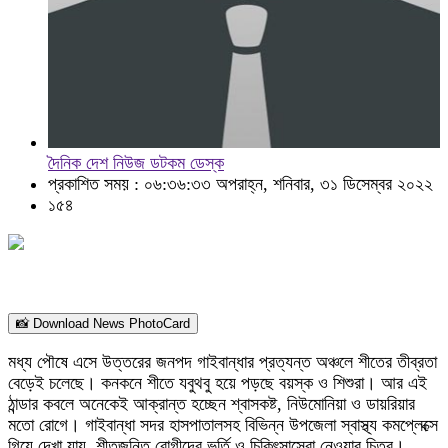
দৈনিক দেশ নিউজ ডটকম ডেস্ক
প্রকাশিত সময় : ০৬:৩৬:৩৩ অপরাহ্ন, শনিবার, ৩১ ডিসেম্বর ২০২২
১৫৪
📸 Download News PhotoCard
মধ্য পৌষে এসে উত্তরের জনপদ গাইবান্ধার প্রত্যন্ত অঞ্চলে শীতের তীব্রতা
বেড়েই চলেছে। কনকনে শীতে যবুথবু হয়ে পড়ছে বয়স্ক ও শিশুরা। আর এই
ঠান্ডার কবলে অনেকেই আক্রান্ত হচ্ছেন শ্বাসকষ্ট, নিউমোনিয়া ও ডায়রিয়ার
মতো রোগে। গাইবান্ধা সদর হাসপাতালসহ বিভিন্ন উপজেলা স্বাস্থ্য কমপ্লেক্সে
গিয়ে দেখা যায়, শীতজনিত রোগীদের ভর্তি ও চিকিৎসাসেবা নেওয়ার চিত্র।