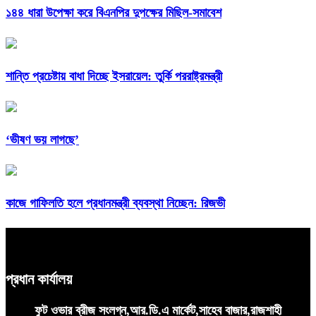
১৪৪ ধারা উপেক্ষা করে বিএনপির দুপক্ষের মিছিল-সমাবেশ
শান্তি প্রচেষ্টায় বাধা দিচ্ছে ইসরায়েল: তুর্কি পররাষ্ট্রমন্ত্রী
‘ভীষণ ভয় লাগছে’
কাজে গাফিলতি হলে প্রধানমন্ত্রী ব্যবস্থা নিচ্ছেন: রিজভী
প্রধান কার্যালয়
ফুট ওভার ব্রীজ সংলগ্ন,আর.ডি.এ মার্কেট,সাহেব বাজার,রাজশাহী