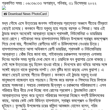
প্রকাশিত সময় : ০৬:৩৬:৩৩ অপরাহ্ন, শনিবার, ৩১ ডিসেম্বর ২০২২
📸 Download News PhotoCard
মধ্য পৌষে এসে উত্তরের জনপদ গাইবান্ধার প্রত্যন্ত অঞ্চলে শীতের তীব্রতা
বেড়েই চলেছে। কনকনে শীতে যবুথবু হয়ে পড়ছে বয়স্ক ও শিশুরা। আর এই
ঠান্ডার কবলে অনেকেই আক্রান্ত হচ্ছেন শ্বাসকষ্ট, নিউমোনিয়া ও ডায়রিয়ার
মতো রোগে। গাইবান্ধা সদর হাসপাতালসহ বিভিন্ন উপজেলা স্বাস্থ্য কমপ্লেক্সে
গিয়ে দেখা যায়, শীতজনিত রোগীদের ভর্তি ও চিকিৎসাসেবা নেওয়ার চিত্র।
হাসপাতালগুলোতে আসা অধিকাংশ রোগী ডায়রিয়া, শ্বাসকষ্ট ও নিউমোনিয়ায়
আক্রান্ত। খোঁজ নিয়ে জানা যায়, গাইবান্ধার চরাঞ্চলসহ অন্যান্য এলাকায়
দিনের অর্ধেক সময় সূর্যের দেখা মেলে না। চারদিকে ঘন কুয়াশায় ঢেকে থাকছে।
সেই সঙ্গে উত্তরের মৃদু হিমেল হাওয়া বইছে। দিনশেষে রাত ঘনিয়ে আসার সঙ্গে
সঙ্গেই বাড়তে থাকে কুয়াশার দাপট। যেন বৃষ্টির মতো ঝড়ছে এসব কুয়াশা। এ
কারণে বেড়েই চলেছে শীতের তীব্রতা। কনকনে এই ঠান্ডায় যবুথবু হওয়া
মানুষগুলো নাজেহাল হয়ে পড়ছেন। বিশেষ করে বয়স্ক ও শিশুদের নিয়ে বিপাকে
রয়েছে স্বজনরা। সবচেয় বেকায়দায় ছিন্নমূল ও চরাঞ্চলের পরিবারগুলো। এসব
পরিবারে ধীরে ধীরে দেখা দিচ্ছে নানা রোগের প্রকোপ। ঠান্ডাজনিত রোগে
আক্রান্তদের সুস্থ করে তুলতে পরিবারের সদস্যরা নিচ্ছেন পল্লী চিকিৎসকের
কাছে, আবার কেউ কেউ বিভিন্ন হাসপাতাল, স্বাস্থ্য কমপ্লেক্স ও ক্লিনিকে
ছুটছেন। ফুলছড়ি উপজেলার চরের বাসিন্দা আমজাদ হোসেন বলেন, গরিব