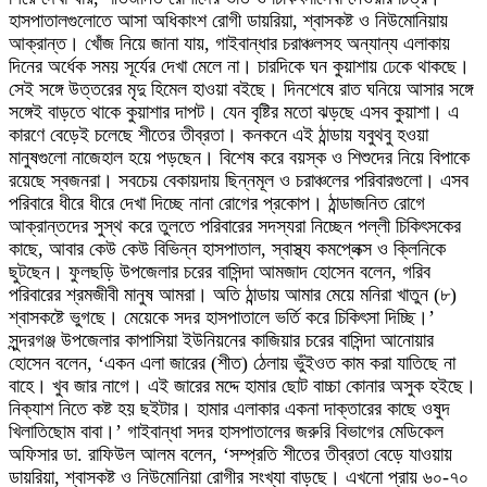
হাসপাতালগুলোতে আসা অধিকাংশ রোগী ডায়রিয়া, শ্বাসকষ্ট ও নিউমোনিয়ায়
আক্রান্ত। খোঁজ নিয়ে জানা যায়, গাইবান্ধার চরাঞ্চলসহ অন্যান্য এলাকায়
দিনের অর্ধেক সময় সূর্যের দেখা মেলে না। চারদিকে ঘন কুয়াশায় ঢেকে থাকছে।
সেই সঙ্গে উত্তরের মৃদু হিমেল হাওয়া বইছে। দিনশেষে রাত ঘনিয়ে আসার সঙ্গে
সঙ্গেই বাড়তে থাকে কুয়াশার দাপট। যেন বৃষ্টির মতো ঝড়ছে এসব কুয়াশা। এ
কারণে বেড়েই চলেছে শীতের তীব্রতা। কনকনে এই ঠান্ডায় যবুথবু হওয়া
মানুষগুলো নাজেহাল হয়ে পড়ছেন। বিশেষ করে বয়স্ক ও শিশুদের নিয়ে বিপাকে
রয়েছে স্বজনরা। সবচেয় বেকায়দায় ছিন্নমূল ও চরাঞ্চলের পরিবারগুলো। এসব
পরিবারে ধীরে ধীরে দেখা দিচ্ছে নানা রোগের প্রকোপ। ঠান্ডাজনিত রোগে
আক্রান্তদের সুস্থ করে তুলতে পরিবারের সদস্যরা নিচ্ছেন পল্লী চিকিৎসকের
কাছে, আবার কেউ কেউ বিভিন্ন হাসপাতাল, স্বাস্থ্য কমপ্লেক্স ও ক্লিনিকে
ছুটছেন। ফুলছড়ি উপজেলার চরের বাসিন্দা আমজাদ হোসেন বলেন, গরিব
পরিবারের শ্রমজীবী মানুষ আমরা। অতি ঠান্ডায় আমার মেয়ে মনিরা খাতুন (৮)
শ্বাসকষ্টে ভুগছে। মেয়েকে সদর হাসপাতালে ভর্তি করে চিকিৎসা দিচ্ছি।’
সুন্দরগঞ্জ উপজেলার কাপাসিয়া ইউনিয়নের কাজিয়ার চরের বাসিন্দা আনোয়ার
হোসেন বলেন, ‘একন এলা জারের (শীত) ঠেলায় ভুঁইওত কাম করা যাতিছে না
বাহে। খুব জার নাগে। এই জারের মদ্দে হামার ছোট বাচ্চা কোনার অসুক হইছে।
নিক্যাশ নিতে কষ্ট হয় ছইটার। হামার এলাকার একনা দাক্তারের কাছে ওষুদ
খিলাতিছোম বাবা।’ গাইবান্ধা সদর হাসপাতালের জরুরি বিভাগের মেডিকেল
অফিসার ডা. রাফিউল আলম বলেন, ‘সম্প্রতি শীতের তীব্রতা বেড়ে যাওয়ায়
ডায়রিয়া, শ্বাসকষ্ট ও নিউমোনিয়া রোগীর সংখ্যা বাড়ছে। এখনো প্রায় ৬০-৭০