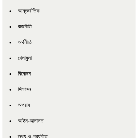
আন্তর্জাতিক
রাজনীতি
অর্থনীতি
খেলাধুলা
বিনোদন
শিক্ষাঙ্গন
অপরাধ
আইন-আদালত
তথ্য-ও-প্রযুক্তি