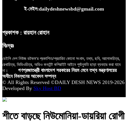
ই-মেইল:dailydeshnewsbd@gmail.com
প্রকাশক : রায়হান রোহান
বিঃদ্রঃ
ডেইলি দেশ নিউজ ডটকম’র প্রকাশিত/প্রচারিত কোনো সংবাদ, তথ্য, ছবি, আলোকচিত্র,
রেখাচিত্র, ভিডিওচিত্র, অডিও কনটেন্ট কপিরাইট আইনে পূর্বানুমতি ছাড়া ব্যবহার করা যাবে
না।
গণপ্রজাতন্ত্রী বাংলাদেশ সরকারের নিয়ম মেনে তথ্য মন্ত্রণালয়ের
অধীনে নিবন্ধনের আবেদন সম্পন্ন
© All Rights Reserved ©DAILY DESH NEWS 2019-2026
Developed By
Sky Host BD
শীতে বাড়ছে নিউমোনিয়া-ডায়রিয়া রোগী