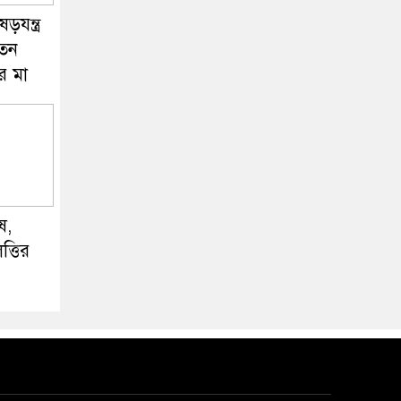
ড়যন্ত্র
তেন
র মা
ষ,
্তির