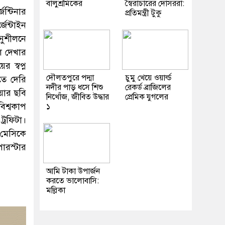
বালুশ্রমিকের
স্বৈরাচারের দোসররা:
ন্টিনার
প্রতিমন্ত্রী টুকু
েন্টাইন
নুশীলনে
িল দেখার
 স্বপ্ন
দৌলতপুরে পদ্মা
চুমু খেয়ে ওয়ার্ল্ড
তে দেরি
নদীর পাড় ধসে শিশু
রেকর্ড ব্রাজিলের
য়ার ছবি
নিখোঁজ, জীবিত উদ্ধার
প্রেমিক যুগলের
িশ্বকাপ
১
্রফিটা।
 মেসিকে
ারস্টার
আমি টাকা উপার্জন
করতে ভালোবাসি:
মল্লিকা