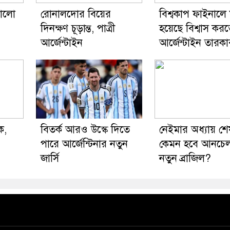
ভালো
রোনালদোর বিয়ের
বিশ্বকাপ ফাইনালে ষ
দিনক্ষণ চূড়ান্ত, পাত্রী
হয়েছে বিশ্বাস কর
আর্জেন্টাইন
আর্জেন্টাইন তারকা
ক,
বিতর্ক আরও উস্কে দিতে
নেইমার অধ্যায় শে
পারে আর্জেন্টিনার নতুন
কেমন হবে আনচেলত
জার্সি
নতুন ব্রাজিল?