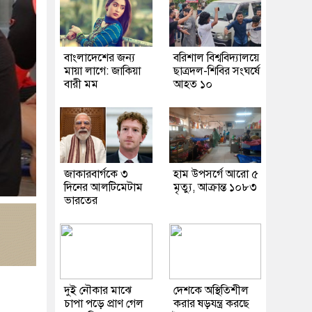
বাংলাদেশের জন্য
বরিশাল বিশ্ববিদ্যালয়ে
মায়া লাগে: জাকিয়া
ছাত্রদল-শিবির সংঘর্ষে
বারী মম
আহত ১০
জাকারবার্গকে ৩
হাম উপসর্গে আরো ৫
দিনের আলটিমেটাম
মৃত্যু, আক্রান্ত ১০৮৩
ভারতের
দুই নৌকার মাঝে
দেশকে অস্থিতিশীল
চাপা পড়ে প্রাণ গেল
করার ষড়যন্ত্র করছে