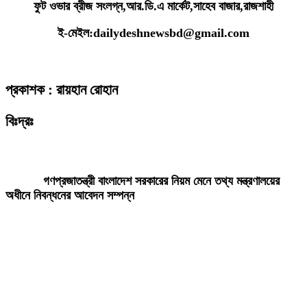
ফুট ওভার ব্রীজ সংলগ্ন,আর.ডি.এ মার্কেট,সাহেব বাজার,রাজশাহী
ই-মেইল:dailydeshnewsbd@gmail.com
প্রকাশক : রায়হান রোহান
বিঃদ্রঃ
ডেইলি দেশ নিউজ ডটকম’র প্রকাশিত/প্রচারিত কোনো সংবাদ, তথ্য, ছবি, আলোকচিত্র,
রেখাচিত্র, ভিডিওচিত্র, অডিও কনটেন্ট কপিরাইট আইনে পূর্বানুমতি ছাড়া ব্যবহার করা যাবে
না।
গণপ্রজাতন্ত্রী বাংলাদেশ সরকারের নিয়ম মেনে তথ্য মন্ত্রণালয়ের
অধীনে নিবন্ধনের আবেদন সম্পন্ন