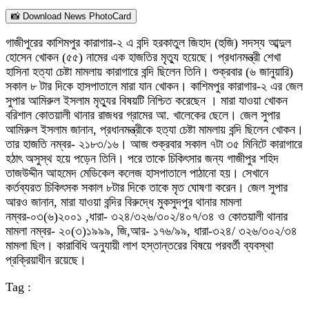
📸 Download News PhotoCard
গাজীপুরের কাশিমপুর কারাগার-২ এ বন্দি হরকাতুল জিহাদ (হুজি) সদস্য আব্দুল
হোসেন খোকন (৫৫) নামের এক হাজতির মৃত্যু হয়েছে। প্রধানমন্ত্রী শেখা
হাসিনা হত্যা চেষ্টা মামলায় কারাগারে বন্দি ছিলেন তিনি। শুক্রবার (৬ জানুয়ারি)
সকাল ৮ টার দিকে হাসপাতালে মারা যান খোকন। কাশিমপুর কারাগার-২ এর জেল
সুপার আমিরুল ইসলাম মৃত্যুর বিষয়টি নিশ্চিত করেছেন । মারা যাওয়া খোকন
বরিশাল কোতয়ালী থানার রাজধর গ্রামের আ. খালেকের ছেলে। জেল সুপার
আমিরুল ইসলাম জানান, প্রধানমন্ত্রীকে হত্যা চেষ্টা মামলায় বন্দি ছিলেন খোকন।
তার হাজতি নম্বর- ২১৮৩/১৬। আজ শুক্রবার সকাল ৭টা ৩৫ মিনিটে কারাগারে
হঠাৎ অসুস্থ হয়ে পড়েন তিনি। পরে তাকে চিকিৎসার জন্য গাজীপুর শহিদ
তাজউদ্দীন আহমেদ মেডিকেল কলেজ হাসপাতালে পাঠানো হয়। সেখানে
কর্তব্যরত চিকিৎসক সকাল ৮টার দিকে তাকে মৃত ঘোষণা করেন। জেল সুপার
আরও জানান, মারা যাওয়া বন্দির বিরুদ্ধে মুকসুদপুর থানার মামলা
নম্বর-০৩(৬)২০০১ ,ধারা- ৩২৪/৩২৬/৩০২/৪০৭/৩৪ ও কোতয়ালী থানার
মামলা নম্বর- ২০(৩)১৯৯৯, জি,আর- ১৭৬/৯৯, ধারা-৩২৪/ ৩২৬/৩০২/৩৪
মামলা ছিল। কারাবিধি অনুযায়ী লাশ হস্তান্তরের বিষয়ে পরবর্তী ব্যবস্থা
প্রক্রিয়াধীন রয়েছে।
Tag :