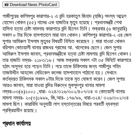
📸 Download News PhotoCard
গাজীপুরের কাশিমপুর কারাগার-২ এ বন্দি হরকাতুল জিহাদ (হুজি) সদস্য আব্দুল
হোসেন খোকন (৫৫) নামের এক হাজতির মৃত্যু হয়েছে। প্রধানমন্ত্রী শেখা
হাসিনা হত্যা চেষ্টা মামলায় কারাগারে বন্দি ছিলেন তিনি। শুক্রবার (৬ জানুয়ারি)
সকাল ৮ টার দিকে হাসপাতালে মারা যান খোকন। কাশিমপুর কারাগার-২ এর জেল
সুপার আমিরুল ইসলাম মৃত্যুর বিষয়টি নিশ্চিত করেছেন । মারা যাওয়া খোকন
বরিশাল কোতয়ালী থানার রাজধর গ্রামের আ. খালেকের ছেলে। জেল সুপার
আমিরুল ইসলাম জানান, প্রধানমন্ত্রীকে হত্যা চেষ্টা মামলায় বন্দি ছিলেন খোকন।
তার হাজতি নম্বর- ২১৮৩/১৬। আজ শুক্রবার সকাল ৭টা ৩৫ মিনিটে কারাগারে
হঠাৎ অসুস্থ হয়ে পড়েন তিনি। পরে তাকে চিকিৎসার জন্য গাজীপুর শহিদ
তাজউদ্দীন আহমেদ মেডিকেল কলেজ হাসপাতালে পাঠানো হয়। সেখানে
কর্তব্যরত চিকিৎসক সকাল ৮টার দিকে তাকে মৃত ঘোষণা করেন। জেল সুপার
আরও জানান, মারা যাওয়া বন্দির বিরুদ্ধে মুকসুদপুর থানার মামলা
নম্বর-০৩(৬)২০০১ ,ধারা- ৩২৪/৩২৬/৩০২/৪০৭/৩৪ ও কোতয়ালী থানার
মামলা নম্বর- ২০(৩)১৯৯৯, জি,আর- ১৭৬/৯৯, ধারা-৩২৪/ ৩২৬/৩০২/৩৪
মামলা ছিল। কারাবিধি অনুযায়ী লাশ হস্তান্তরের বিষয়ে পরবর্তী ব্যবস্থা
প্রক্রিয়াধীন রয়েছে।
প্রধান কার্যালয়