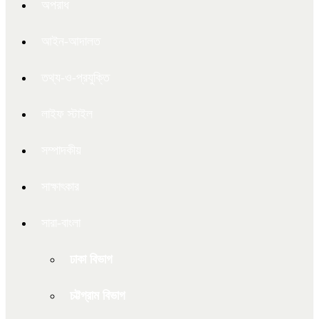
অপরাধ
আইন-আদালত
তথ্য-ও-প্রযুক্তি
লাইফ স্টাইল
সম্পাদকীয়
সাক্ষাৎকার
সারা-বাংলা
ঢাকা বিভাগ
চট্টগ্রাম বিভাগ