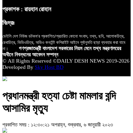
প্রকাশক : রায়হান রোহান
বিঃদ্রঃ
ডেইলি দেশ নিউজ ডটকম’র প্রকাশিত/প্রচারিত কোনো সংবাদ, তথ্য, ছবি, আলোকচিত্র,
রেখাচিত্র, ভিডিওচিত্র, অডিও কনটেন্ট কপিরাইট আইনে পূর্বানুমতি ছাড়া ব্যবহার করা যাবে
না।
গণপ্রজাতন্ত্রী বাংলাদেশ সরকারের নিয়ম মেনে তথ্য মন্ত্রণালয়ের
অধীনে নিবন্ধনের আবেদন সম্পন্ন
© All Rights Reserved ©DAILY DESH NEWS 2019-2026
Developed By
Sky Host BD
প্রধানমন্ত্রী হত্যা চেষ্টা মামলার বন্দি
আসামির মৃত্যু
প্রকাশিত সময় : ১২:৩০:২১ অপরাহ্ন, শুক্রবার, ৬ জানুয়ারী ২০২৩