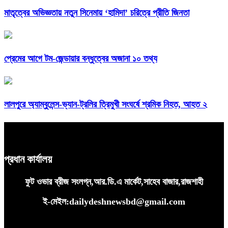
মাতৃত্বের অভিজ্ঞতায় নতুন সিনেমায় ‘হামিদা’ চরিত্রে প্রীতি জিনতা
প্রেমের আগে টম-জেন্ডায়ার বন্ধুত্বের অজানা ১০ তথ্য
লালপুরে অ্যাম্বুলেন্স-ভ্যান-ট্রলির ত্রিমুখী সংঘর্ষে শ্রমিক নিহত, আহত ২
প্রধান কার্যালয়
ফুট ওভার ব্রীজ সংলগ্ন,আর.ডি.এ মার্কেট,সাহেব বাজার,রাজশাহী
ই-মেইল:dailydeshnewsbd@gmail.com