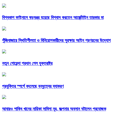
বিশ্বকাপ ফাইনালে ষড়যন্ত্র হয়েছে বিশ্বাস করতেন আর্জেন্টাইন তারকার মা
পুঁজিবাজারে স্থিতিশীলতা ও বিনিয়োগকারীদের সুরক্ষায় আইন প্রণয়নের উদ্যোগ
নতুন গোয়েন্দা প্রধান পেল যুক্তরাষ্ট্র
প্রযুক্তির স্পর্শে বদলেছে বন্ধুত্বের ব্যাকরণ
আবারও শাকিব খানের নায়িকা সাবিলা নূর, জল্পনার অবসান ঘটালেন প্রযোজক