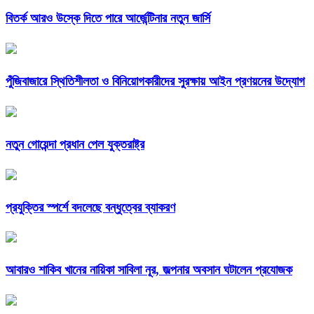
বিতর্ক আরও উস্কে দিতে পারে আর্জেন্টিনার নতুন জার্সি
পুঁজিবাজারে স্থিতিশীলতা ও বিনিয়োগকারীদের সুরক্ষায় আইন প্রণয়নের উদ্যোগ
নতুন গোয়েন্দা প্রধান পেল যুক্তরাষ্ট্র
প্রযুক্তির স্পর্শে বদলেছে বন্ধুত্বের ব্যাকরণ
আবারও শাকিব খানের নায়িকা সাবিলা নূর, জল্পনার অবসান ঘটালেন প্রযোজক