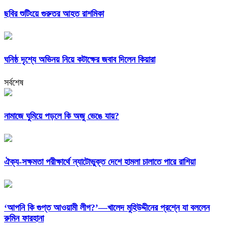
ছবির শুটিংয়ে গুরুতর আহত রাশমিকা
ঘনিষ্ঠ দৃশ্যে অভিনয় নিয়ে কটাক্ষের জবাব দিলেন কিয়ারা
সর্বশেষ
নামাজে ঘুমিয়ে পড়লে কি অজু ভেঙে যায়?
ঐক্য-সক্ষমতা পরীক্ষার্থে ন্যাটোভুক্ত দেশে হামলা চালাতে পারে রাশিয়া
‘আপনি কি গুপ্ত আওয়ামী লীগ?’—খালেদ মুহিউদ্দীনের প্রশ্নে যা বললেন
রুমিন ফারহানা