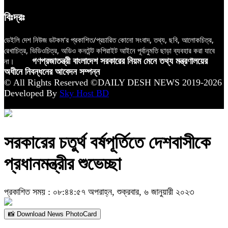
বিঃদ্রঃ
ডেইলি দেশ নিউজ ডটকম’র প্রকাশিত/প্রচারিত কোনো সংবাদ, তথ্য, ছবি, আলোকচিত্র,
রেখাচিত্র, ভিডিওচিত্র, অডিও কনটেন্ট কপিরাইট আইনে পূর্বানুমতি ছাড়া ব্যবহার করা যাবে
না।
গণপ্রজাতন্ত্রী বাংলাদেশ সরকারের নিয়ম মেনে তথ্য মন্ত্রণালয়ের
অধীনে নিবন্ধনের আবেদন সম্পন্ন
© All Rights Reserved ©DAILY DESH NEWS 2019-2026
Developed By
Sky Host BD
সরকারের চতুর্থ বর্ষপূর্তিতে দেশবাসীকে
প্রধানমন্ত্রীর শুভেচ্ছা
প্রকাশিত সময় : ০৮:৪৪:৫৭ অপরাহ্ন, শুক্রবার, ৬ জানুয়ারী ২০২৩
📸 Download News PhotoCard