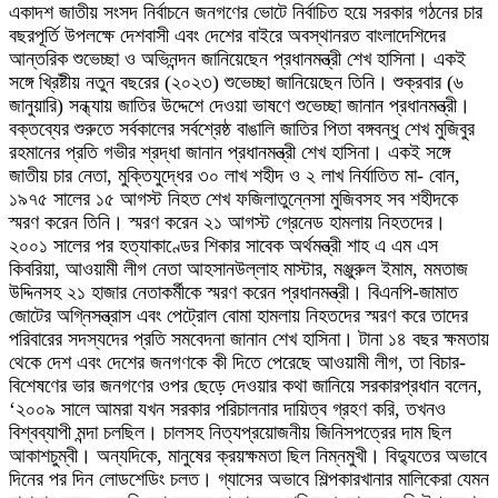
একাদশ জাতীয় সংসদ নির্বাচনে জনগণের ভোটে নির্বাচিত হয়ে সরকার গঠনের চার
বছরপূর্তি উপলক্ষে দেশবাসী এবং দেশের বাইরে অবস্থানরত বাংলাদেশিদের
আন্তরিক শুভেচ্ছা ও অভিনন্দন জানিয়েছেন প্রধানমন্ত্রী শেখ হাসিনা। একই
সঙ্গে খ্রিষ্টীয় নতুন বছরের (২০২৩) শুভেচ্ছা জানিয়েছেন তিনি। শুক্রবার (৬
জানুয়ারি) সন্ধ্যায় জাতির উদ্দেশে দেওয়া ভাষণে শুভেচ্ছা জানান প্রধানমন্ত্রী।
বক্তব্যের শুরুতে সর্বকালের সর্বশ্রেষ্ঠ বাঙালি জাতির পিতা বঙ্গবন্ধু শেখ মুজিবুর
রহমানের প্রতি গভীর শ্রদ্ধা জানান প্রধানমন্ত্রী শেখ হাসিনা। একই সঙ্গে
জাতীয় চার নেতা, মুক্তিযুদ্ধের ৩০ লাখ শহীদ ও ২ লাখ নির্যাতিত মা- বোন,
১৯৭৫ সালের ১৫ আগস্ট নিহত শেখ ফজিলাতুন্নেসা মুজিবসহ সব শহীদকে
স্মরণ করেন তিনি। স্মরণ করেন ২১ আগস্ট গ্রেনেড হামলায় নিহতদের।
২০০১ সালের পর হত্যাকাণ্ডের শিকার সাবেক অর্থমন্ত্রী শাহ এ এম এস
কিবরিয়া, আওয়ামী লীগ নেতা আহসানউল্লাহ মাস্টার, মঞ্জুরুল ইমাম, মমতাজ
উদ্দিনসহ ২১ হাজার নেতাকর্মীকে স্মরণ করেন প্রধানমন্ত্রী। বিএনপি-জামাত
জোটের অগ্নিসন্ত্রাস এবং পেট্রোল বোমা হামলায় নিহতদের স্মরণ করে তাদের
পরিবারের সদস্যদের প্রতি সমবেদনা জানান শেখ হাসিনা। টানা ১৪ বছর ক্ষমতায়
থেকে দেশ এবং দেশের জনগণকে কী দিতে পেরেছে আওয়ামী লীগ, তা বিচার-
বিশেষণের ভার জনগণের ওপর ছেড়ে দেওয়ার কথা জানিয়ে সরকারপ্রধান বলেন,
‘২০০৯ সালে আমরা যখন সরকার পরিচালনার দায়িত্ব গ্রহণ করি, তখনও
বিশ্বব্যাপী মন্দা চলছিল। চালসহ নিত্যপ্রয়োজনীয় জিনিসপত্রের দাম ছিল
আকাশচুম্বী। অন্যদিকে, মানুষের ক্রয়ক্ষমতা ছিল নিম্নমুখী। বিদ্যুতের অভাবে
দিনের পর দিন লোডশেডিং চলত। গ্যাসের অভাবে শিল্পকারখানার মালিকেরা যেমন