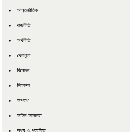
আন্তর্জাতিক
রাজনীতি
অর্থনীতি
খেলাধুলা
বিনোদন
শিক্ষাঙ্গন
অপরাধ
আইন-আদালত
তথ্য-ও-প্রযুক্তি