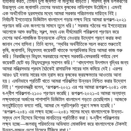
হাহাকার করত, তেমনি চুলা জ্বলত না মানুষের বাড়িতে। সারসহ কৃষি উপকরণের
উচ্চমূল্য এবং জ্বালানি তেলের অভাবে কৃষকের নাভিশ্বাস উঠেছিল। এমনই
এক অর্থনৈতিক দুরবস্থার মধ্যে আমরা সরকার পরিচালনার দায়িত্ব নিই।
নির্বাচনী ইশতেহারে ডিজিটাল বাংলাদেশ গড়ার লক্ষ্য নিয়ে আমরা রূপকল্প-২০২১
প্রণয়ন করি এবং জনগণের সামনে তুলে ধরি।’ সরকার গঠনের পর ইশতেহারের
আলোকে আশু করণীয়; স্বল্প, মধ্য এবং দীর্ঘমেয়াদি পরিকল্পনা প্রণয়ন করে
দেশের আর্থ-সামাজিক উন্নয়নকে এগিয়ে নেওয়ার উদ্যোগ গ্রহণ করার কথা
জানান শেখ হাসিনা। তিনি বলেন, ‘স্থবির অর্থনীতিকে সচল করতে শুরুতেই
কৃষি, জ্বালানি, বিদ্যুৎসহ কয়েকটি খাতকে অগ্রাধিকার দিয়ে আমরা কাজ শুরু
করি। নিরবচ্ছিন্ন বিদ্যুৎ সরবরাহের লক্ষ্যে সরকারি-বেসরকারি পর্যায়ে বেশ
কয়েকটি ছোট বড় বিদ্যুৎকেন্দ্র স্থাপন করি।’ ‘খাদ্যশস্য উৎপাদন বৃদ্ধির জন্য
আমরা মন্ত্রিসভার প্রথম বৈঠকেই রাসায়নিক সারের দাম কমিয়ে দেই। এরপর
আরও দুই দফায় সারের দাম হ্রাস করে কৃষকের ক্রয়ক্ষমতার আওতায় আনা
হয়। এমনিভাবে প্রতিটি খাতে আমরা পরিকল্পিত উন্নয়ন নিশ্চিত করার উদ্যোগ
নিই।’ প্রধানমন্ত্রী বলেন, ‘রূপকল্প-২০২১ এর পর আমরা রূপকল্প-২০৪১ এবং
ব-দ্বীপ পরিকল্পনা-২১০০ প্রণয়ন করেছি। রূপকল্প-২০২১-এ আমরা অন্যান্য
লক্ষ্যমাত্রা অর্জনের পাশাপাশি ডিজিটাল বাংলাদেশ গড়তে চেয়েছিলাম। আজকে
সন্তুষ্টচিত্তে বলতে পারি, আমরা সে প্রতিশ্রুতি পূরণে সক্ষম হয়েছি।’
‘রূপকল্প-২০৪১ এর লক্ষ্য হচ্ছে—২০৪১ সালের মধ্যে বাংলাদেশকে উন্নত-
সমৃদ্ধ দেশ হিসেবে বিশ্বের মানচিত্রে প্রতিষ্ঠিত করা। ব-দ্বীপ পরিকল্পনার
লক্ষ্য হচ্ছে—জলবায়ু পরিবর্তনের অভিঘাত মোকাবিলা করে বাংলাদেশকে টেকসই
উন্নত-সমৃদ্ধ দেশে হিসেবে টিকিয়ে রাখা।’