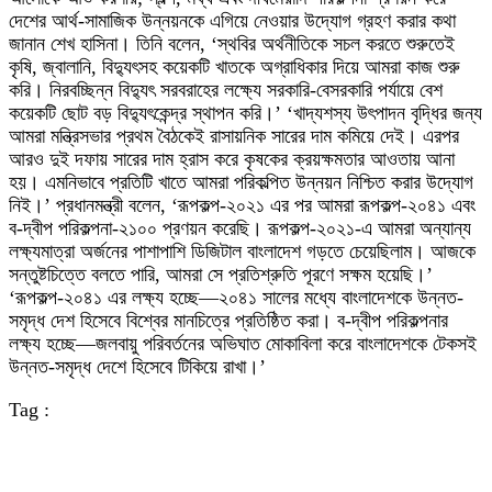
দেশের আর্থ-সামাজিক উন্নয়নকে এগিয়ে নেওয়ার উদ্যোগ গ্রহণ করার কথা
জানান শেখ হাসিনা। তিনি বলেন, ‘স্থবির অর্থনীতিকে সচল করতে শুরুতেই
কৃষি, জ্বালানি, বিদ্যুৎসহ কয়েকটি খাতকে অগ্রাধিকার দিয়ে আমরা কাজ শুরু
করি। নিরবচ্ছিন্ন বিদ্যুৎ সরবরাহের লক্ষ্যে সরকারি-বেসরকারি পর্যায়ে বেশ
কয়েকটি ছোট বড় বিদ্যুৎকেন্দ্র স্থাপন করি।’ ‘খাদ্যশস্য উৎপাদন বৃদ্ধির জন্য
আমরা মন্ত্রিসভার প্রথম বৈঠকেই রাসায়নিক সারের দাম কমিয়ে দেই। এরপর
আরও দুই দফায় সারের দাম হ্রাস করে কৃষকের ক্রয়ক্ষমতার আওতায় আনা
হয়। এমনিভাবে প্রতিটি খাতে আমরা পরিকল্পিত উন্নয়ন নিশ্চিত করার উদ্যোগ
নিই।’ প্রধানমন্ত্রী বলেন, ‘রূপকল্প-২০২১ এর পর আমরা রূপকল্প-২০৪১ এবং
ব-দ্বীপ পরিকল্পনা-২১০০ প্রণয়ন করেছি। রূপকল্প-২০২১-এ আমরা অন্যান্য
লক্ষ্যমাত্রা অর্জনের পাশাপাশি ডিজিটাল বাংলাদেশ গড়তে চেয়েছিলাম। আজকে
সন্তুষ্টচিত্তে বলতে পারি, আমরা সে প্রতিশ্রুতি পূরণে সক্ষম হয়েছি।’
‘রূপকল্প-২০৪১ এর লক্ষ্য হচ্ছে—২০৪১ সালের মধ্যে বাংলাদেশকে উন্নত-
সমৃদ্ধ দেশ হিসেবে বিশ্বের মানচিত্রে প্রতিষ্ঠিত করা। ব-দ্বীপ পরিকল্পনার
লক্ষ্য হচ্ছে—জলবায়ু পরিবর্তনের অভিঘাত মোকাবিলা করে বাংলাদেশকে টেকসই
উন্নত-সমৃদ্ধ দেশে হিসেবে টিকিয়ে রাখা।’
Tag :