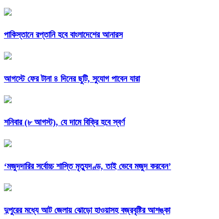
পাকিস্তানে রপ্তানি হবে বাংলাদেশের আনারস
আগস্টে ফের টানা ৪ দিনের ছুটি, সুযোগ পাবেন যারা
শনিবার (৮ আগস্ট), যে দামে বিক্রি হবে স্বর্ণ
‘মজুদদারির সর্বোচ্চ শাস্তি মৃত্যুদণ্ড, তাই ভেবে মজুদ করবেন’
দুপুরের মধ্যে আট জেলায় ঝোড়ো হাওয়াসহ বজ্রবৃষ্টির আশঙ্কা