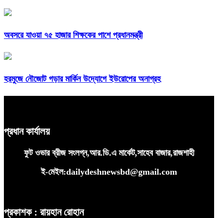
অবসরে যাওয়া ৭৫ হাজার শিক্ষকের পাশে প্রধানমন্ত্রী
হরমুজে নৌজোট গড়ার মার্কিন উদ্যোগে ইউরোপের অনাগ্রহ
প্রধান কার্যালয়
ফুট ওভার ব্রীজ সংলগ্ন,আর.ডি.এ মার্কেট,সাহেব বাজার,রাজশাহী
ই-মেইল:dailydeshnewsbd@gmail.com
প্রকাশক : রায়হান রোহান