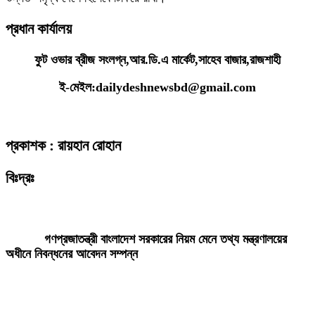
প্রধান কার্যালয়
ফুট ওভার ব্রীজ সংলগ্ন,আর.ডি.এ মার্কেট,সাহেব বাজার,রাজশাহী
ই-মেইল:dailydeshnewsbd@gmail.com
প্রকাশক : রায়হান রোহান
বিঃদ্রঃ
ডেইলি দেশ নিউজ ডটকম’র প্রকাশিত/প্রচারিত কোনো সংবাদ, তথ্য, ছবি, আলোকচিত্র,
রেখাচিত্র, ভিডিওচিত্র, অডিও কনটেন্ট কপিরাইট আইনে পূর্বানুমতি ছাড়া ব্যবহার করা যাবে
না।
গণপ্রজাতন্ত্রী বাংলাদেশ সরকারের নিয়ম মেনে তথ্য মন্ত্রণালয়ের
অধীনে নিবন্ধনের আবেদন সম্পন্ন