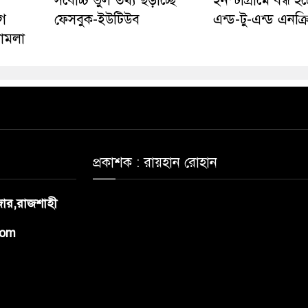
সর্বোচ্চ ভুল তথ্য ছড়াচ্ছে
ইনস্টাগ্রামে বন্ধ হচ্
ে
ফেসবুক-ইউটিউব
এন্ড-টু-এন্ড এনক্
 মামলা
প্রকাশক : রায়হান রোহান
াজার,রাজশাহী
com