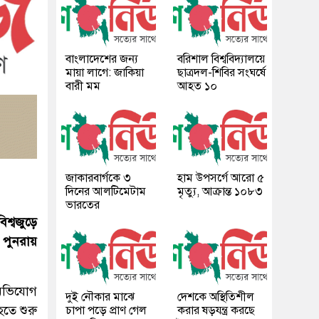
বাংলাদেশের জন্য
বরিশাল বিশ্ববিদ্যালয়ে
মায়া লাগে: জাকিয়া
ছাত্রদল-শিবির সংঘর্ষে
বারী মম
আহত ১০
জাকারবার্গকে ৩
হাম উপসর্গে আরো ৫
দিনের আলটিমেটাম
মৃত্যু, আক্রান্ত ১০৮৩
ভারতের
িশ্বজুড়ে
 পুনরায়
 অভিযোগ
দুই নৌকার মাঝে
দেশকে অস্থিতিশীল
তে শুরু
চাপা পড়ে প্রাণ গেল
করার ষড়যন্ত্র করছে