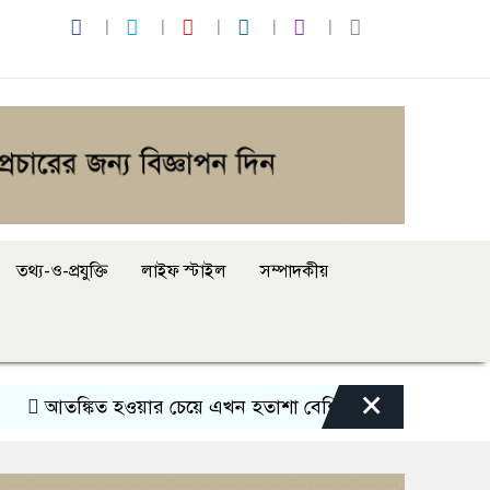
তথ্য-ও-প্রযুক্তি
লাইফ স্টাইল
সম্পাদকীয়
×
ঙ্কিত হওয়ার চেয়ে এখন হতাশা বেশি: বাঁধন
বাংলাদেশের জন্য