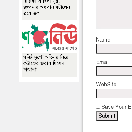
নায়িকা সাবিলা নূর,
জল্পনার অবসান ঘটালেন
প্রযোজক
Name
ঘনিষ্ঠ দৃশ্যে অভিনয় নিয়ে
Email
কটাক্ষের জবাব দিলেন
কিয়ারা
WebSite
Save Your Em