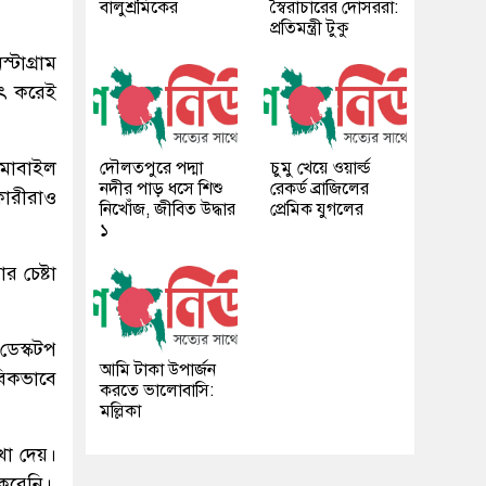
বালুশ্রমিকের
স্বৈরাচারের দোসররা:
প্রতিমন্ত্রী টুকু
্টাগ্রাম
াৎ করেই
 মোবাইল
দৌলতপুরে পদ্মা
চুমু খেয়ে ওয়ার্ল্ড
নদীর পাড় ধসে শিশু
রেকর্ড ব্রাজিলের
কারীরাও
নিখোঁজ, জীবিত উদ্ধার
প্রেমিক যুগলের
১
 চেষ্টা
ডেস্কটপ
আমি টাকা উপার্জন
বিকভাবে
করতে ভালোবাসি:
মল্লিকা
েখা দেয়।
 করেনি।