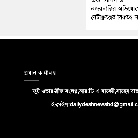
তথ্য গোপন ও
নজরদারির অভিযোগ
নেটফ্লিক্সের বিরুদ্ধে
প্রধান কার্যালয়
ফুট ওভার ব্রীজ সংলগ্ন,আর.ডি.এ মার্কেট,সাহেব ব
ই-মেইল:dailydeshnewsbd@gmail.