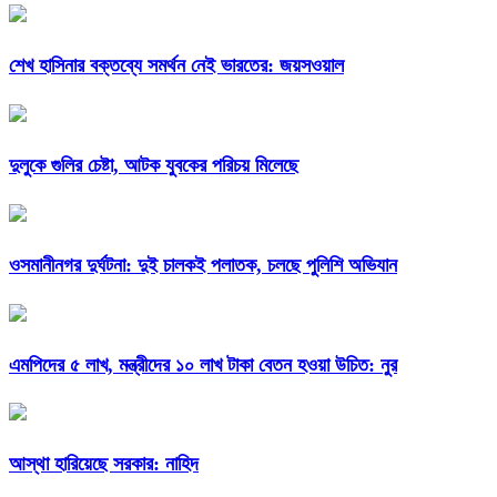
শেখ হাসিনার বক্তব্যে সমর্থন নেই ভারতের: জয়সওয়াল
দুলুকে গুলির চেষ্টা, আটক যুবকের পরিচয় মিলেছে
ওসমানীনগর দুর্ঘটনা: দুই চালকই পলাতক, চলছে পুলিশি অভিযান
এমপিদের ৫ লাখ, মন্ত্রীদের ১০ লাখ টাকা বেতন হওয়া উচিত: নুর
আস্থা হারিয়েছে সরকার: নাহিদ