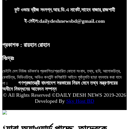
ফুট ওভার ব্রীজ সংলগ্ন,আর.ডি.এ মার্কেট,সাহেব বাজার,রাজশাহী
ই-মেইল:dailydeshnewsbd@gmail.com
প্রকাশক : রায়হান রোহান
বিঃদ্রঃ
ডেইলি দেশ নিউজ ডটকম’র প্রকাশিত/প্রচারিত কোনো সংবাদ, তথ্য, ছবি, আলোকচিত্র,
রেখাচিত্র, ভিডিওচিত্র, অডিও কনটেন্ট কপিরাইট আইনে পূর্বানুমতি ছাড়া ব্যবহার করা যাবে
না।
গণপ্রজাতন্ত্রী বাংলাদেশ সরকারের নিয়ম মেনে তথ্য মন্ত্রণালয়ের
অধীনে নিবন্ধনের আবেদন সম্পন্ন
© All Rights Reserved ©DAILY DESH NEWS 2019-2026
Developed By
Sky Host BD