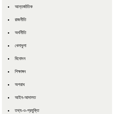
আন্তর্জাতিক
রাজনীতি
অর্থনীতি
খেলাধুলা
বিনোদন
শিক্ষাঙ্গন
অপরাধ
আইন-আদালত
তথ্য-ও-প্রযুক্তি