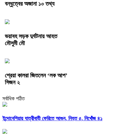
বন্ধুত্বের অজানা ১০ তথ্য
ভয়াবহ সড়ক দুর্ঘটনায় আহত
মৌসুমী মৌ
শ্রেয়া কালরা জিতলেন ‘লক আপ’
সিজন ২
সর্বাধিক পঠিত
ইন্দোনেশিয়ায় যাত্রীবাহী ফেরিতে আগুন, নিহত ৫, নিখোঁজ ৪১