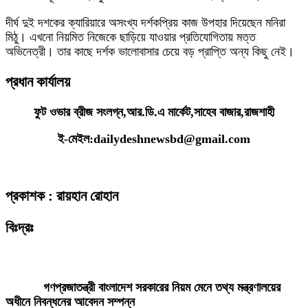
দীর্ঘ দুই দশকের ক্যারিয়ারে অসংখ্য দর্শকপ্রিয় কাজ উপহার দিয়েছেন মনিরা
মিঠু। এখনো নিয়মিত নিজেকে ছাড়িয়ে যাওয়ার প্রতিযোগিতায় মত্ত
অভিনেত্রী। তার কাছে দর্শক ভালোবাসার চেয়ে বড় প্রাপ্তি অন্য কিছু নেই।
প্রধান কার্যালয়
ফুট ওভার ব্রীজ সংলগ্ন,আর.ডি.এ মার্কেট,সাহেব বাজার,রাজশাহী
ই-মেইল:dailydeshnewsbd@gmail.com
প্রকাশক : রায়হান রোহান
বিঃদ্রঃ
ডেইলি দেশ নিউজ ডটকম’র প্রকাশিত/প্রচারিত কোনো সংবাদ, তথ্য, ছবি, আলোকচিত্র,
রেখাচিত্র, ভিডিওচিত্র, অডিও কনটেন্ট কপিরাইট আইনে পূর্বানুমতি ছাড়া ব্যবহার করা যাবে
না।
গণপ্রজাতন্ত্রী বাংলাদেশ সরকারের নিয়ম মেনে তথ্য মন্ত্রণালয়ের
অধীনে নিবন্ধনের আবেদন সম্পন্ন