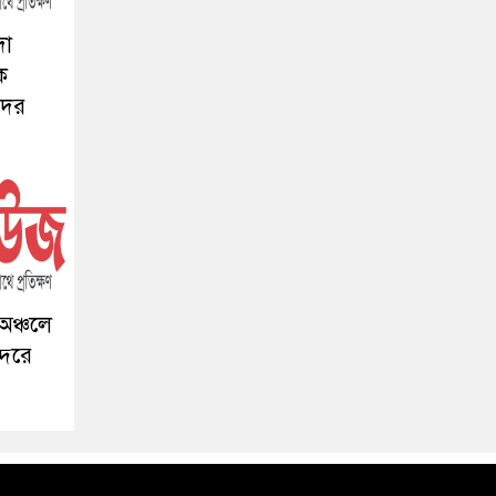
দা
কে
দের
 অঞ্চলে
্দরে