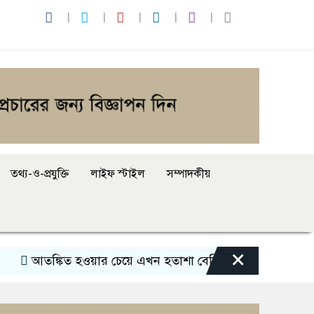
তথ্য-ও-প্রযুক্তি
লাইফ স্টাইল
সম্পাদকীয়
×
তঙ্কিত হওয়ার চেয়ে এখন হতাশা বেশি: বাঁধন
বাংলাদেশের জন্