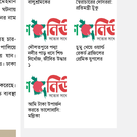
 মেহমান
বালুশ্রমিকের
স্বৈরাচারের দোসররা:
প্রতিমন্ত্রী টুকু
ঘটনায়
নের নাম
দসহ চার-
 পালিয়ে
দৌলতপুরে পদ্মা
চুমু খেয়ে ওয়ার্ল্ড
নদীর পাড় ধসে শিশু
রেকর্ড ব্রাজিলের
়ে যান।
নিখোঁজ, জীবিত উদ্ধার
প্রেমিক যুগলের
য়। ঢাকা
১
ন করেছে।
্যবস্থা
আমি টাকা উপার্জন
করতে ভালোবাসি:
মল্লিকা