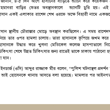
জানান, ৪-৫ দিন আগে হাসানের বাড়িতে ভ্যানে করে কয়েকজন
ানরা বাড়ির ভেতর অবস্থানকালে ভ্যানটি চুরি হয়। এই 
হাসান একই এলাকার রাশেদ শেখ ওরফে অক্ষে বিহারী নামে একজ
় হাসান স্থানীয় চৌরাস্তার মোড়ে অবস্থান করছিলেন। এ সময় রাশে
র নিয়ে তার ওপর হামলা চালায়। তারা হাসানকে কুপিয়ে জখম করে
া হাসানকে উদ্ধার করে খুলনা মেডিকেল কলেজ হাসপাতালে নিয
চিকিৎসা শেষে উন্নত চিকিৎসার জন্য রাতেই তাকে ঢাকায় পাঠানো হ
া যান।
নচার্জ (ওসি) আব্দুর রাজ্জাক মীর বলেন, “পুলিশ ঘটনাস্থল প্রদর্শ
ভাই হোসেনকে থানায় আসতে বলা হয়েছে। মামলার পর আইনগত ব