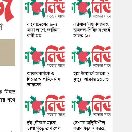
বাংলাদেশের জন্য
বরিশাল বিশ্ববিদ্যালয়ে
মায়া লাগে: জাকিয়া
ছাত্রদল-শিবির সংঘর্ষে
বারী মম
আহত ১০
জাকারবার্গকে ৩
হাম উপসর্গে আরো ৫
দিনের আলটিমেটাম
মৃত্যু, আক্রান্ত ১০৮৩
ভারতের
তি নিহত
য়ার পথে
দুই নৌকার মাঝে
দেশকে অস্থিতিশীল
চাপা পড়ে প্রাণ গেল
করার ষড়যন্ত্র করছে