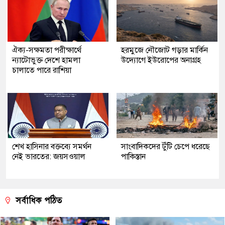
ঐক্য-সক্ষমতা পরীক্ষার্থে
হরমুজে নৌজোট গড়ার মার্কিন
ন্যাটোভুক্ত দেশে হামলা
উদ্যোগে ইউরোপের অনাগ্রহ
চালাতে পারে রাশিয়া
শেখ হাসিনার বক্তব্যে সমর্থন
সাংবাদিকদের টুঁটি চেপে ধরেছে
নেই ভারতের: জয়সওয়াল
পাকিস্তান
সর্বাধিক পঠিত