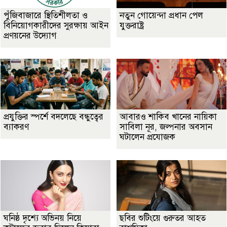
পুঁজিবাজারে স্থিতিশীলতা ও
নতুন গোয়েন্দা প্রধান পেল
বিনিয়োগকারীদের সুরক্ষায় আইন
যুক্তরাষ্ট্র
প্রণয়নের উদ্যোগ
প্রযুক্তির স্পর্শে বদলেছে বন্ধুত্বের
আবারও শাকিব খানের নায়িকা
ব্যাকরণ
সাবিলা নূর, জল্পনার অবসান
ঘটালেন প্রযোজক
ঘনিষ্ঠ দৃশ্যে অভিনয় নিয়ে
ছবির শুটিংয়ে গুরুতর আহত