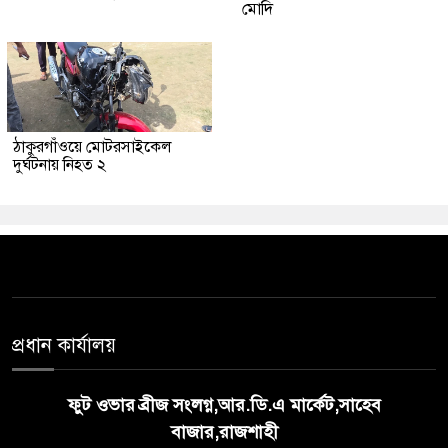
মোদি
ঠাকুরগাঁওয়ে মোটরসাইকেল
দুর্ঘটনায় নিহত ২
প্রধান কার্যালয়
ফুট ওভার ব্রীজ সংলগ্ন,আর.ডি.এ মার্কেট,সাহেব
বাজার,রাজশাহী