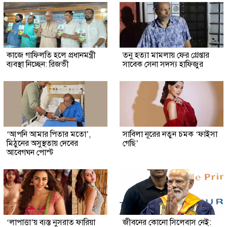
কাজে গাফিলতি হলে প্রধানমন্ত্রী
তনু হত্যা মামলায় ফের গ্রেপ্তার
ব্যবস্থা নিচ্ছেন: রিজভী
সাবেক সেনা সদস্য হাফিজুর
‘আপনি আমার পিতার মতো’,
সাবিলা নূরের নতুন চমক ‘ফাইসা
মিঠুনের অসুস্থতায় দেবের
গেছি’
আবেগঘন পোস্ট
‘লাপাত্তা’য় ব্যস্ত নুসরাত ফারিয়া
জীবনের কোনো সিলেবাস নেই: