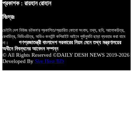
প্রকাশক : রায়হান রোহান
বিঃদ্রঃ
ডেইলি দেশ নিউজ ডটকম’র প্রকাশিত/প্রচারিত কোনো সংবাদ, তথ্য, ছবি, আলোকচিত্র,
রেখাচিত্র, ভিডিওচিত্র, অডিও কনটেন্ট কপিরাইট আইনে পূর্বানুমতি ছাড়া ব্যবহার করা যাবে
না।
গণপ্রজাতন্ত্রী বাংলাদেশ সরকারের নিয়ম মেনে তথ্য মন্ত্রণালয়ের
অধীনে নিবন্ধনের আবেদন সম্পন্ন
© All Rights Reserved ©DAILY DESH NEWS 2019-2026
Developed By
Sky Host BD