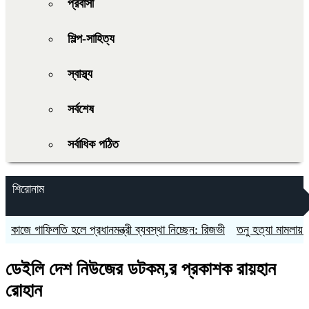
প্রবাসী
শিল্প-সাহিত্য
স্বাস্থ্য
সর্বশেষ
সর্বাধিক পঠিত
শিরোনাম
গাফিলতি হলে প্রধানমন্ত্রী ব্যবস্থা নিচ্ছেন: রিজভী
তনু হত্যা মামলায় ফের গ্রে
ডেইলি দেশ নিউজের ডটকম,র প্রকাশক রায়হান
রোহান