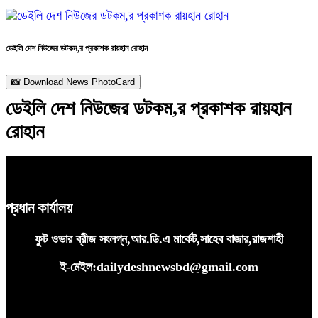
ডেইলি দেশ নিউজের ডটকম,র প্রকাশক রায়হান রোহান
📸 Download News PhotoCard
ডেইলি দেশ নিউজের ডটকম,র প্রকাশক রায়হান
রোহান
প্রধান কার্যালয়
ফুট ওভার ব্রীজ সংলগ্ন,আর.ডি.এ মার্কেট,সাহেব বাজার,রাজশাহী
ই-মেইল:dailydeshnewsbd@gmail.com