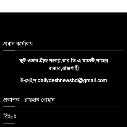
প্রধান কার্যালয়
ফুট ওভার ব্রীজ সংলগ্ন,আর.ডি.এ মার্কেট,সাহেব
বাজার,রাজশাহী
ই-মেইল:dailydeshnewsbd@gmail.com
প্রকাশক : রায়হান রোহান
বিঃদ্রঃ