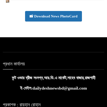
📸 Download News PhotoCard
প্রধান কার্যালয়
ফুট ওভার ব্রীজ সংলগ্ন,আর.ডি.এ মার্কেট,সাহেব বাজার,রাজশাহী
ই-মেইল:dailydeshnewsbd@gmail.com
প্রকাশক : রায়হান রোহান