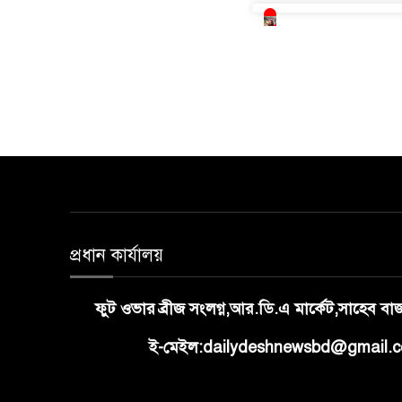
প্রধান কার্যালয়
ফুট ওভার ব্রীজ সংলগ্ন,আর.ডি.এ মার্কেট,সাহেব ব
ই-মেইল:dailydeshnewsbd@gmail.