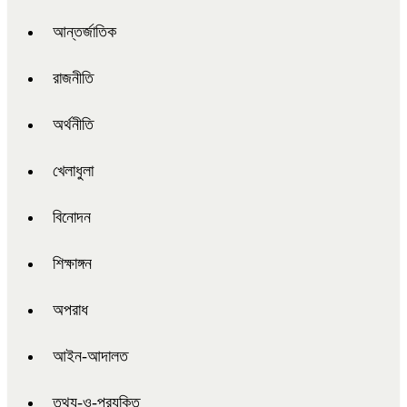
আন্তর্জাতিক
রাজনীতি
অর্থনীতি
খেলাধুলা
বিনোদন
শিক্ষাঙ্গন
অপরাধ
আইন-আদালত
তথ্য-ও-প্রযুক্তি