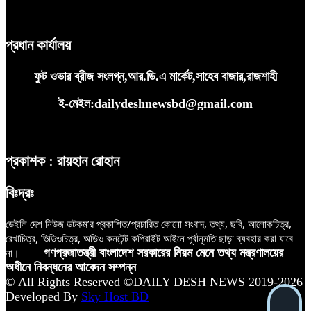
প্রধান কার্যালয়
ফুট ওভার ব্রীজ সংলগ্ন,আর.ডি.এ মার্কেট,সাহেব বাজার,রাজশাহী
ই-মেইল:dailydeshnewsbd@gmail.com
প্রকাশক : রায়হান রোহান
বিঃদ্রঃ
ডেইলি দেশ নিউজ ডটকম’র প্রকাশিত/প্রচারিত কোনো সংবাদ, তথ্য, ছবি, আলোকচিত্র,
রেখাচিত্র, ভিডিওচিত্র, অডিও কনটেন্ট কপিরাইট আইনে পূর্বানুমতি ছাড়া ব্যবহার করা যাবে
না।
গণপ্রজাতন্ত্রী বাংলাদেশ সরকারের নিয়ম মেনে তথ্য মন্ত্রণালয়ের
অধীনে নিবন্ধনের আবেদন সম্পন্ন
© All Rights Reserved ©DAILY DESH NEWS 2019-2026
Developed By
Sky Host BD