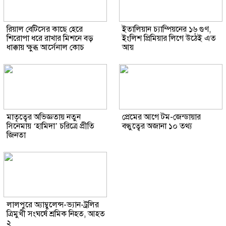
রিয়াল বেটিসের কাছে হেরে
ইতালিয়ান চ্যাম্পিয়নের ১৬ গুণ,
শিরোপা ধরে রাখার মিশনে বড়
ইংলিশ প্রিমিয়ার লিগে উঠেই এত
ধাক্কায় ক্ষুব্ধ আর্সেনাল কোচ
আয়
মাতৃত্বের অভিজ্ঞতায় নতুন
প্রেমের আগে টম-জেন্ডায়ার
সিনেমায় ‘হামিদা’ চরিত্রে প্রীতি
বন্ধুত্বের অজানা ১০ তথ্য
জিনতা
লালপুরে অ্যাম্বুলেন্স-ভ্যান-ট্রলির
ত্রিমুখী সংঘর্ষে শ্রমিক নিহত, আহত
২