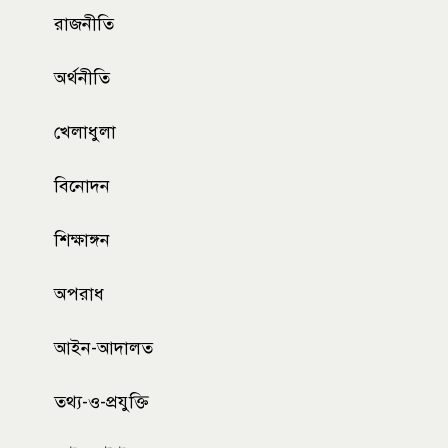
রাজনীতি
অর্থনীতি
খেলাধুলা
বিনোদন
শিক্ষাঙ্গন
অপরাধ
আইন-আদালত
তথ্য-ও-প্রযুক্তি