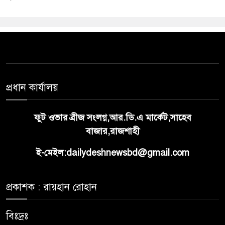
প্রধান কার্যালয়
ফুট ওভার ব্রীজ সংলগ্ন,আর.ডি.এ মার্কেট,সাহেব
বাজার,রাজশাহী
ই-মেইল:dailydeshnewsbd@gmail.com
প্রকাশক : রায়হান রোহান
বিঃদ্রঃ