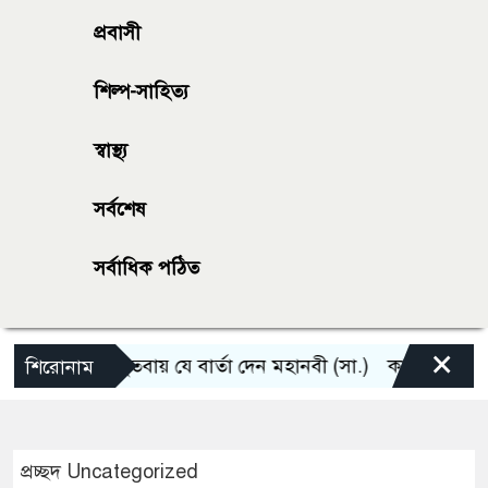
প্রবাসী
শিল্প-সাহিত্য
স্বাস্থ্য
সর্বশেষ
সর্বাধিক পঠিত
×
রথম জুমার খুতবায় যে বার্তা দেন মহানবী (সা.)
কাউকে জীবনসঙ্গী
শিরোনাম
প্রচ্ছদ
Uncategorized