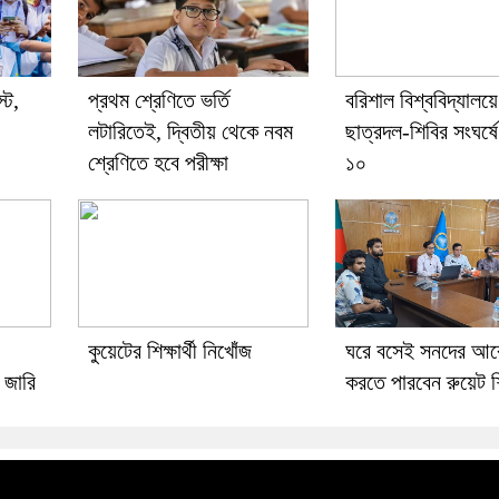
্ট,
প্রথম শ্রেণিতে ভর্তি
বরিশাল বিশ্ববিদ্যালয়ে
লটারিতেই, দ্বিতীয় থেকে নবম
ছাত্রদল-শিবির সংঘর্
শ্রেণিতে হবে পরীক্ষা
১০
কুয়েটের শিক্ষার্থী নিখোঁজ
ঘরে বসেই সনদের আব
 জারি
করতে পারবেন রুয়েট শিক্