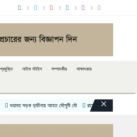
্রযুক্তি
লাইফ স্টাইল
সম্পাদকীয়
সাক্ষাৎকার
×
বহ সড়ক দুর্ঘটনায় আহত মৌসুমী মৌ
রামেকে বৈদ্যুতিক তার সরানোর অভিয