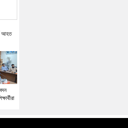
ষে আহত
েদন
ষার্থীরা