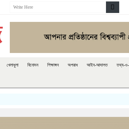
খেলাধুলা
বিনোদন
শিক্ষাঙ্গন
অপরাধ
আইন-আদালত
তথ্য-ও-প
ভয়া