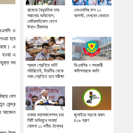
রামেকে বৈদ্যুতিক তার
এসএসসির ফল ১০
সরানোর অভিযোগ,
আগস্ট, দেখবেন যেভাবে
মোটরসাইকেল ফেলে
উধাও ঠিকাদার
জেএসসি ও
নেওয়া হবে
 হয়েছে। এ
রু হওয়া এ
াভুক্ত সব
প্রথম শ্রেণিতে ভর্তি
ডিএমপির ৭ সহকারী
লটারিতেই, দ্বিতীয় থেকে
কমিশনারকে বদলি
নবম শ্রেণিতে হবে পরীক্ষা
বিষয়ে বেশ
ন কেন্দ্র
াবর আবেদন
ঢাকায় মহাসমাবেশসহ চার
জুলাইয়ে সড়কে ঝরল
সিটি অভিমুখে লংমার্চ
৪১৬ প্রাণ
ঘোষণা ১১ দলীয় ঐক্যের