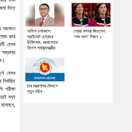
াজার টাকা
জমা দিতে
দের আবেদন
অফিস চলাকালে
শ্রেয়া কালরা জিতলেন
উনলোড করে
প্রাইভেট চেম্বারে
‘লক আপ’ সিজন ২
চিকিৎসক, বরখাস্তের
র্তী যেসব
নির্দেশ স্বাস্থ্যমন্ত্রীর
 সম্ভাব্য
বে।
্বে যেসব
নির্ধারিত
চার মন্ত্রণালয়-বিভাগে
 পরীক্ষা
নতুন সচিব
 এরই মধ্য
ি বলেছেন,