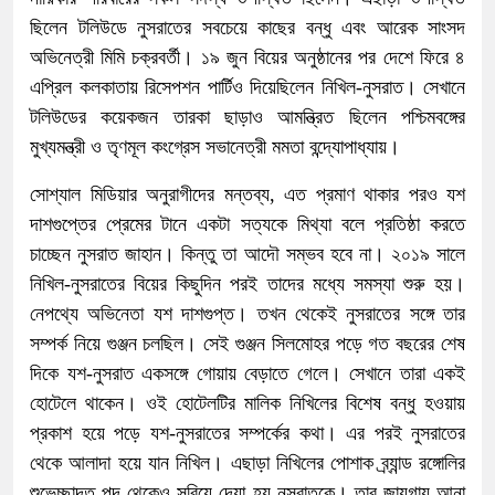
ছিলেন টলিউডে নুসরাতের সবচেয়ে কাছের বন্ধু এবং আরেক সাংসদ
অভিনেত্রী মিমি চক্রবর্তী। ১৯ জুন বিয়ের অনুষ্ঠানের পর দেশে ফিরে ৪
এপ্রিল কলকাতায় রিসেপশন পার্টিও দিয়েছিলেন নিখিল-নুসরাত। সেখানে
টলিউডের কয়েকজন তারকা ছাড়াও আমন্ত্রিত ছিলেন পশ্চিমবঙ্গের
মুখ্যমন্ত্রী ও তৃণমূল কংগ্রেস সভানেত্রী মমতা বন্দ্যোপাধ্যায়।
সোশ্যাল মিডিয়ার অনুরাগীদের মন্তব্য, এত প্রমাণ থাকার পরও যশ
দাশগুপ্তের প্রেমের টানে একটা সত্যকে মিথ্যা বলে প্রতিষ্ঠা করতে
চাচ্ছেন নুসরাত জাহান। কিন্তু তা আদৌ সম্ভব হবে না। ২০১৯ সালে
নিখিল-নুসরাতের বিয়ের কিছুদিন পরই তাদের মধ্যে সমস্যা শুরু হয়।
নেপথ্যে অভিনেতা যশ দাশগুপ্ত। তখন থেকেই নুসরাতের সঙ্গে তার
সম্পর্ক নিয়ে গুঞ্জন চলছিল। সেই গুঞ্জন সিলমোহর পড়ে গত বছরের শেষ
দিকে যশ-নুসরাত একসঙ্গে গোয়ায় বেড়াতে গেলে। সেখানে তারা একই
হোটেলে থাকেন। ওই হোটেলটির মালিক নিখিলের বিশেষ বন্ধু হওয়ায়
প্রকাশ হয়ে পড়ে যশ-নুসরাতের সম্পর্কের কথা। এর পরই নুসরাতের
থেকে আলাদা হয়ে যান নিখিল। এছাড়া নিখিলের পোশাক ব্র্যান্ড রঙ্গোলির
শুভেচ্ছাদূত পদ থেকেও সরিয়ে দেয়া হয নুসরাতকে। তার জায়গায় আনা