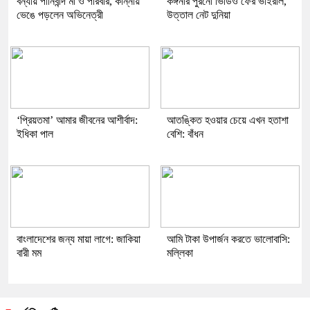
বন্যায় পানিবন্দি মা ও পরিবার, কান্নায়
কঙ্গনার পুরনো ভিডিও ফের ভাইরাল,
ভেঙে পড়লেন অভিনেত্রী
উত্তাল নেট দুনিয়া
‘প্রিয়তমা’ আমার জীবনের আশীর্বাদ:
আতঙ্কিত হওয়ার চেয়ে এখন হতাশা
ইধিকা পাল
বেশি: বাঁধন
বাংলাদেশের জন্য মায়া লাগে: জাকিয়া
আমি টাকা উপার্জন করতে ভালোবাসি:
বারী মম
মল্লিকা