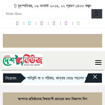
বৃহস্পতিবার, ০৬ অগাস্ট ২০২৬, ২২ শ্রাবণ ১৪৩৩ বঙ্গাব্দ
×
বন্যায় পানিবন্দি মা ও পরিবার, কান্নায় ভেঙে পড়লেন অভিনেত্রী
কঙ্গ
শিরোনাম