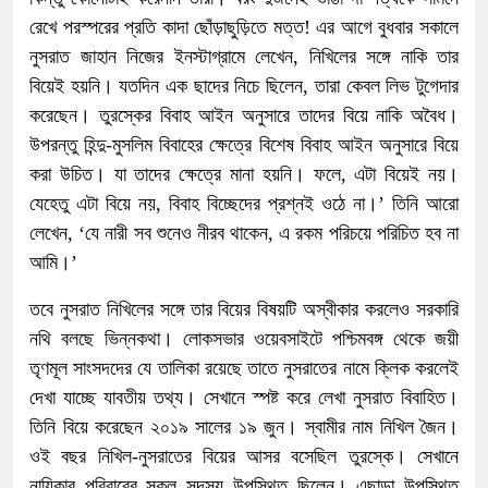
রেখে পরস্পরের প্রতি কাদা ছোঁড়াছুড়িতে মত্ত! এর আগে বুধবার সকালে
নুসরাত জাহান নিজের ইনস্টাগ্রামে লেখেন, নিখিলের সঙ্গে নাকি তার
বিয়েই হয়নি। যতদিন এক ছাদের নিচে ছিলেন, তারা কেবল লিভ টুগেদার
করেছেন। তুরস্কের বিবাহ আইন অনুসারে তাদের বিয়ে নাকি অবৈধ।
উপরন্তু হিন্দু-মুসলিম বিবাহের ক্ষেত্রে বিশেষ বিবাহ আইন অনুসারে বিয়ে
করা উচিত। যা তাদের ক্ষেত্রে মানা হয়নি। ফলে, এটা বিয়েই নয়।
যেহেতু এটা বিয়ে নয়, বিবাহ বিচ্ছেদের প্রশ্নই ওঠে না।’ তিনি আরো
লেখেন, ‘যে নারী সব শুনেও নীরব থাকেন, এ রকম পরিচয়ে পরিচিত হব না
আমি।’
তবে নুসরাত নিখিলের সঙ্গে তার বিয়ের বিষয়টি অস্বীকার করলেও সরকারি
নথি বলছে ভিন্নকথা। লোকসভার ওয়েবসাইটে পশ্চিমবঙ্গ থেকে জয়ী
তৃণমূল সাংসদদের যে তালিকা রয়েছে তাতে নুসরাতের নামে ক্লিক করলেই
দেখা যাচ্ছে যাবতীয় তথ্য। সেখানে স্পষ্ট করে লেখা নুসরাত বিবাহিত।
তিনি বিয়ে করেছেন ২০১৯ সালের ১৯ জুন। স্বামীর নাম নিখিল জৈন।
ওই বছর নিখিল-নুসরাতের বিয়ের আসর বসেছিল তুরস্কে। সেখানে
নায়িকার পরিবারের সকল সদস্য উপস্থিত ছিলেন। এছাড়া উপস্থিত