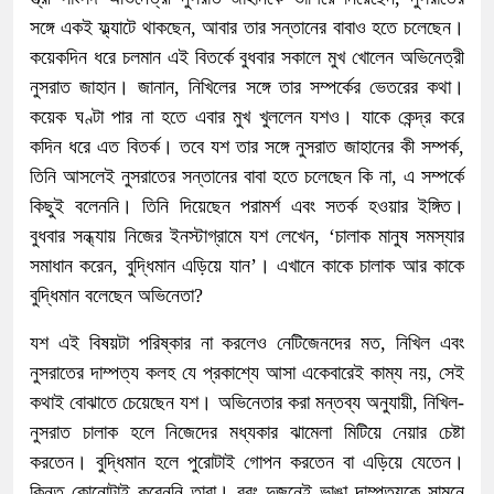
সঙ্গে একই ফ্ল্যাটে থাকছেন, আবার তার সন্তানের বাবাও হতে চলেছেন।
কয়েকদিন ধরে চলমান এই বিতর্কে বুধবার সকালে মুখ খোলেন অভিনেত্রী
নুসরাত জাহান। জানান, নিখিলের সঙ্গে তার সম্পর্কের ভেতরের কথা।
কয়েক ঘণ্টা পার না হতে এবার মুখ খুললেন যশও। যাকে কেন্দ্র করে
কদিন ধরে এত বিতর্ক। তবে যশ তার সঙ্গে নুসরাত জাহানের কী সম্পর্ক,
তিনি আসলেই নুসরাতের সন্তানের বাবা হতে চলেছেন কি না, এ সম্পর্কে
কিছুই বলেননি। তিনি দিয়েছেন পরামর্শ এবং সতর্ক হওয়ার ইঙ্গিত।
বুধবার সন্ধ্যায় নিজের ইনস্টাগ্রামে যশ লেখেন, ‘চালাক মানুষ সমস্যার
সমাধান করেন, বুদ্ধিমান এড়িয়ে যান’। এখানে কাকে চালাক আর কাকে
বুদ্ধিমান বলেছেন অভিনেতা?
যশ এই বিষয়টা পরিষ্কার না করলেও নেটিজেনদের মত, নিখিল এবং
নুসরাতের দাম্পত্য কলহ যে প্রকাশ্যে আসা একেবারেই কাম্য নয়, সেই
কথাই বোঝাতে চেয়েছেন যশ। অভিনেতার করা মন্তব্য অনুযায়ী, নিখিল-
নুসরাত চালাক হলে নিজেদের মধ্যকার ঝামেলা মিটিয়ে নেয়ার চেষ্টা
করতেন। বুদ্ধিমান হলে পুরোটাই গোপন করতেন বা এড়িয়ে যেতেন।
কিন্তু কোনোটাই করেননি তারা। বরং দুজনেই ভাঙা দাম্পত্যকে সামনে