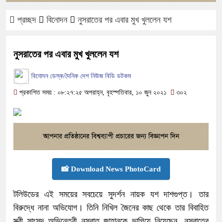
প্রচ্ছদ
বিনোদন
নুসরাতের পর এবার মুখ খুললেন যশ
নুসরাতের পর এবার মুখ খুললেন যশ
বিনোদন ডেস্ক/দৈনিক দেশ নিউজ বিডি ডটকম
প্রকাশিত সময় : ০৮:২৭:২৫ অপরাহ্ন, বৃহস্পতিবার, ১০ জুন ২০২১
৩০২
📸 Download News PhotoCard
টলিউডের এই সময়ের সবচেয়ে সুদর্শন নায়ক যশ দাশগুপ্ত। তার
বিরুদ্ধে নানা অভিযোগ। তিনি নিখিল জৈনের কাছ থেকে তার বিবাহিত
স্ত্রী সাংসদ অভিনেত্রী নুসরাত জাহানকে ভাগিয়ে নিয়েছেন, নুসরাতের