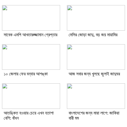
সাবেক এমপি আখতারুজ্জামান গ্রেপ্তার
মেসির জোড়া জাদু, বড় জয় মায়ামির
১০ জেলায় ফের বন্যার আশঙ্কা
আজ সবার জন্য খুলছে জুলাই জাদুঘর
আতঙ্কিত হওয়ার চেয়ে এখন হতাশা
বাংলাদেশের জন্য মায়া লাগে: জাকিয়া
বেশি: বাঁধন
বারী মম