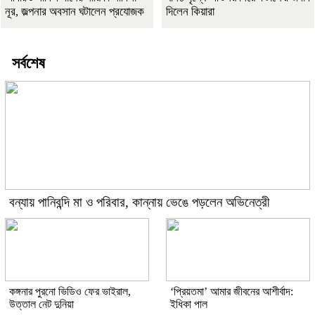
নূর, জল্পনার অবসান ঘটালেন প্রযোজক
দিলেন কিয়ারা
সর্বশেষ
বন্যায় পানিবন্দি মা ও পরিবার, কান্নায় ভেঙে পড়লেন অভিনেত্রী
কঙ্গনার পুরনো ভিডিও ফের ভাইরাল,
‘প্রিয়তমা’ আমার জীবনের আশীর্বাদ:
উত্তাল নেট দুনিয়া
ইধিকা পাল