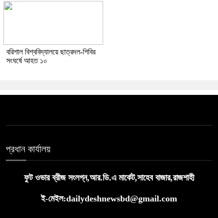
বরিশাল বিশ্ববিদ্যালয়ে ছাত্রদল-শিবির
সংঘর্ষে আহত ১০
প্রধান কার্যালয়
ফুট ওভার ব্রীজ সংলগ্ন,আর.ডি.এ মার্কেট,সাহেব বাজার,রাজশাহী
ই-মেইল:dailydeshnewsbd@gmail.com