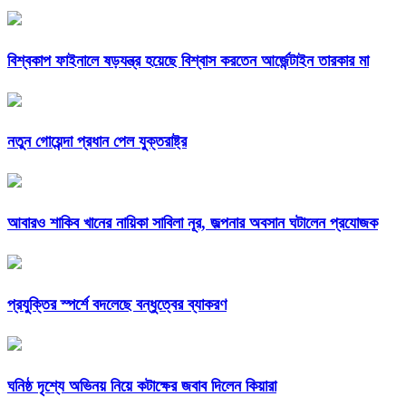
বিশ্বকাপ ফাইনালে ষড়যন্ত্র হয়েছে বিশ্বাস করতেন আর্জেন্টাইন তারকার মা
নতুন গোয়েন্দা প্রধান পেল যুক্তরাষ্ট্র
আবারও শাকিব খানের নায়িকা সাবিলা নূর, জল্পনার অবসান ঘটালেন প্রযোজক
প্রযুক্তির স্পর্শে বদলেছে বন্ধুত্বের ব্যাকরণ
ঘনিষ্ঠ দৃশ্যে অভিনয় নিয়ে কটাক্ষের জবাব দিলেন কিয়ারা