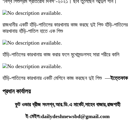
‘বিশ্ব শিশুশ্রম প্রতিরোধ দিবস’-২০২১। ছবি তুলেছেন আব্দুল গনি।
রাজধানীর একটি হাঁড়ি-পাতিলের কারখানায় কাজ করছে দুই শিশু হাঁড়ি-পাতিলের
কারখানায় হাঁড়ি-পাতিল হাতে এক শিশু
হাঁড়ি-পাতিলের কারখানায় কাজ করার ফলে মুখোমন্ডলসহ সারা শরীরে কালি
হাঁড়ি-পাতিলের কারখানার একটি মেশিনে কাজ করছেন দুই শিশু —
ইত্তেফাক
প্রধান কার্যালয়
ফুট ওভার ব্রীজ সংলগ্ন,আর.ডি.এ মার্কেট,সাহেব বাজার,রাজশাহী
ই-মেইল:dailydeshnewsbd@gmail.com