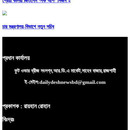
শ্রেয়া কালরা জিতলেন ‘লক আপ’ সিজন ২
চার মন্ত্রণালয়-বিভাগে নতুন সচিব
প্রধান কার্যালয়
ফুট ওভার ব্রীজ সংলগ্ন,আর.ডি.এ মার্কেট,সাহেব বাজার,রাজশাহী
ই-মেইল:dailydeshnewsbd@gmail.com
প্রকাশক : রায়হান রোহান
বিঃদ্রঃ