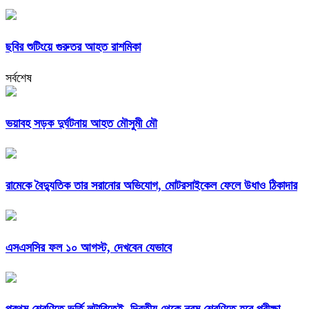
ছবির শুটিংয়ে গুরুতর আহত রাশমিকা
সর্বশেষ
ভয়াবহ সড়ক দুর্ঘটনায় আহত মৌসুমী মৌ
রামেকে বৈদ্যুতিক তার সরানোর অভিযোগ, মোটরসাইকেল ফেলে উধাও ঠিকাদার
এসএসসির ফল ১০ আগস্ট, দেখবেন যেভাবে