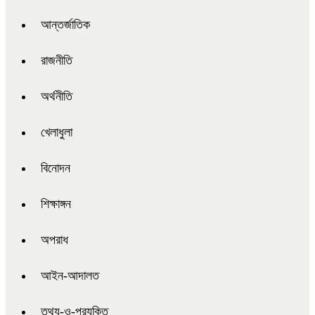
আন্তর্জাতিক
রাজনীতি
অর্থনীতি
খেলাধুলা
বিনোদন
শিক্ষাঙ্গন
অপরাধ
আইন-আদালত
তথ্য-ও-প্রযুক্তি