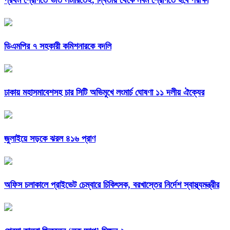
প্রথম শ্রেণিতে ভর্তি লটারিতেই, দ্বিতীয় থেকে নবম শ্রেণিতে হবে পরীক্ষা
ডিএমপির ৭ সহকারী কমিশনারকে বদলি
ঢাকায় মহাসমাবেশসহ চার সিটি অভিমুখে লংমার্চ ঘোষণা ১১ দলীয় ঐক্যের
জুলাইয়ে সড়কে ঝরল ৪১৬ প্রাণ
অফিস চলাকালে প্রাইভেট চেম্বারে চিকিৎসক, বরখাস্তের নির্দেশ স্বাস্থ্যমন্ত্রীর