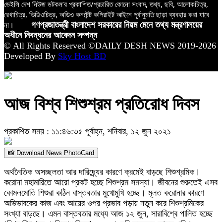
ডেইলি দেশ নিউজ ডটকম’র প্রকাশিত/প্রচারিত কোনো সংবাদ, তথ্য, ছবি, আলোকচিত্র,
রেখাচিত্র, ভিডিওচিত্র, অডিও কনটেন্ট কপিরাইট আইনে পূর্বানুমতি ছাড়া ব্যবহার করা যাবে
না।
গণপ্রজাতন্ত্রী বাংলাদেশ সরকারের নিয়ম মেনে তথ্য মন্ত্রণালয়ের
অধীনে নিবন্ধনের আবেদন সম্পন্ন
© All Rights Reserved ©DAILY DESH NEWS 2019-2026
Developed By
Sky Host BD
আজ বিশ্ব শিশুশ্রম প্রতিরোধ দিবস
প্রকাশিত সময় : ১১:৪৬:৩৫ পূর্বাহ্ন, শনিবার, ১২ জুন ২০২১
📸 Download News PhotoCard
অর্থনৈতিক অসচ্ছলতা আর দারিদ্র্যের কারণে ক্রমেই বাড়ছে শিশুশ্রমিক।
করোনা মহামারিতে আরো প্রকট হচ্ছে শিশুশ্রম সমস্যা। জীবনের শুরুতেই এসব
কোমলমোতি শিশুরা কঠিন বাস্তবতার মুখোমুখি হচ্ছে। মূলত করোনার কারণে
অভিভাবকের কাজ এবং আয়ের ওপর প্রভাব পড়ায় নতুন করে শিশুশ্রমিকের
সংখ্যা বাড়ছে। এমন বাস্তবতার মধ্যে আজ ১২ জুন, সারাবিশ্বে পালিত হচ্ছে