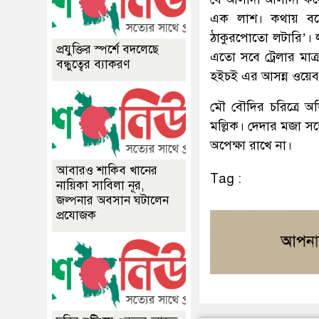
এক লাশ। কথায় বলে,
ঠাকুরপোতো লটারি’। 
প্রযুক্তির স্পর্শে বদলেছে
এতো সবে ট্রেলার মা
বন্ধুত্বের ব্যাকরণ
হইচই এর আসন্ন ওয়ে
মৌ বৌদির চরিত্রে অ
মল্লিক। দেদার মজা সঙ
অপেক্ষা রাখে না।
আবারও শাকিব খানের
Tag :
নায়িকা সাবিলা নূর,
জল্পনার অবসান ঘটালেন
প্রযোজক