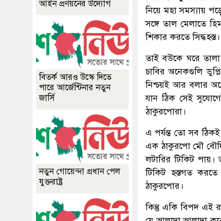
আইন প্রণয়নের উদ্যোগ
নিয়ে মহা সমস্যায় প
সঙ্গে তাল মেলাতে হ
শিকার করতে সিদ্ধহস্ত।
তাই বউকে ঘরে তালা 
চাবির অনেকগুলি ডুপ
বিতর্ক আরও উস্কে দিতে
নিশ্চয়ই আর বলার অপ
পারে আর্জেন্টিনার নতুন
যান ঠিক সেই সুযোগে
জার্সি
ঠাকুরপোরা।
এ পর্যন্ত তো সব ঠি
এক ঠাকুরপো মৌ বৌদি
লটারির টিকিট পায়। 
নতুন গোয়েন্দা প্রধান পেল
টিকিট হস্তগত করতে 
যুক্তরাষ্ট্র
ঠাকুরপোর।
কিন্তু একি বিপদ এই
যে আলাদা আলাদা করে