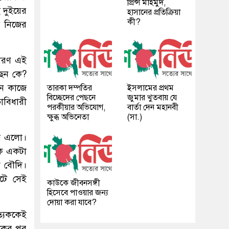
প্রিন্স মাহমুদ,
ই দুইয়ের
হাসানের প্রতিক্রিয়া
কী?
় নিজের
কারণ এই
ছেন কে?
খন কাজে
তারকা দম্পতির
ইসলামের প্রথম
বিচ্ছেদের পেছনে
জুমার খুতবায় যে
াবিধারী
পরকীয়ার অভিযোগ,
বার্তা দেন মহানবী
ক্ষুব্ধ অভিনেতা
(সা.)
ার এলো।
কে একটা
ৌ বৌদি।
ঘটে সেই
কাউকে জীবনসঙ্গী
হিসেবে পাওয়ার জন্য
দোয়া করা যাবে?
্যেককেই
একের পর