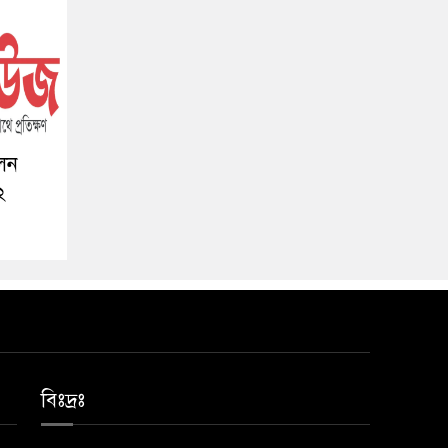
লেন
২
বিঃদ্রঃ