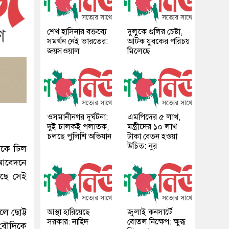
শেখ হাসিনার বক্তব্যে
দুলুকে গুলির চেষ্টা,
সমর্থন নেই ভারতের:
আটক যুবকের পরিচয়
জয়সওয়াল
মিলেছে
ওসমানীনগর দুর্ঘটনা:
এমপিদের ৫ লাখ,
দুই চালকই পলাতক,
মন্ত্রীদের ১০ লাখ
চলছে পুলিশি অভিযান
টাকা বেতন হওয়া
উচিত: নুর
াকে ঢিল
ি আবেদনে
ছে সেই
লে ছোট্ট
আস্থা হারিয়েছে
জুলাই কনসার্টে
সরকার: নাহিদ
বোতল নিক্ষেপ: ক্ষুব্ধ
 বৌদিকে