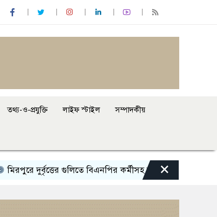
তথ্য-ও-প্রযুক্তি
লাইফ স্টাইল
সম্পাদকীয়
×
ে দুর্বৃত্তের গুলিতে বিএনপির কর্মীসহ আহত ২
শেখ হাসিনার বক