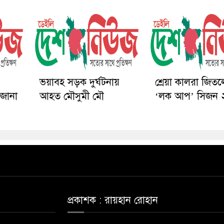
ভয়াবহ সড়ক দুর্ঘটনায়
শ্রেয়া কালরা জিত
 অজানা
আহত মৌসুমী মৌ
‘লক আপ’ সিজন 
প্রকাশক : রায়হান রোহান