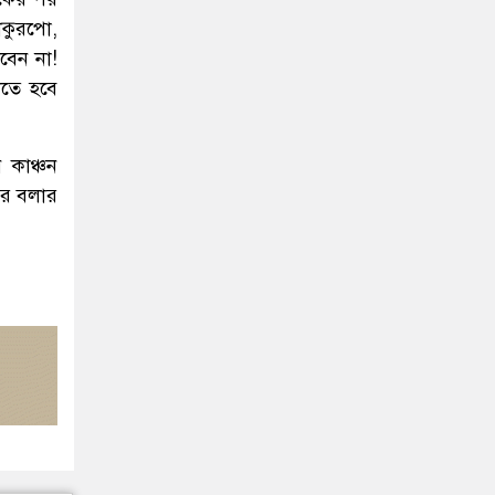
াকুরপো,
বেন না!
খতে হবে
 কাঞ্চন
আর বলার