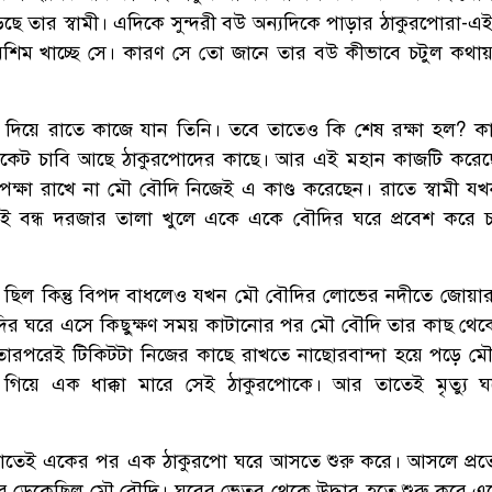
ড়েছে তার স্বামী। এদিকে সুন্দরী বউ অন্যদিকে পাড়ার ঠাকুরপোরা-এ
িমশিম খাচ্ছে সে। কারণ সে তো জানে তার বউ কীভাবে চটুল কথায
দিয়ে রাতে কাজে যান তিনি। তবে তাতেও কি শেষ রক্ষা হল? 
্লিকেট চাবি আছে ঠাকুরপোদের কাছে। আর এই মহান কাজটি করে
েক্ষা রাখে না মৌ বৌদি নিজেই এ কাণ্ড করেছেন। রাতে স্বামী য
ই বন্ধ দরজার তালা খুলে একে একে বৌদির ঘরে প্রবেশ করে চ
কই ছিল কিন্তু বিপদ বাধলেও যখন মৌ বৌদির লোভের নদীতে জোয়
র ঘরে এসে কিছুক্ষণ সময় কাটানোর পর মৌ বৌদি তার কাছ থে
তারপরেই টিকিটটা নিজের কাছে রাখতে নাছোরবান্দা হয়ে পড়ে ম
গিয়ে এক ধাক্কা মারে সেই ঠাকুরপোকে। আর তাতেই মৃত্যু 
 রাতেই একের পর এক ঠাকুরপো ঘরে আসতে শুরু করে। আসলে প্রত
 ডেকেছিল মৌ বৌদি। ঘরের ভেতর থেকে উদ্ধার হতে শুরু করে 