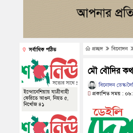
প্রচ্ছদ
বিনোদন
সর্বাধিক পঠিত
মৌ বৌদির কথা
বিনোদন ডেস্ক/দ
ইন্দোনেশিয়ায় যাত্রীবাহী
প্রকাশিত সময় : ০৬
ফেরিতে আগুন, নিহত ৫,
নিখোঁজ ৪১