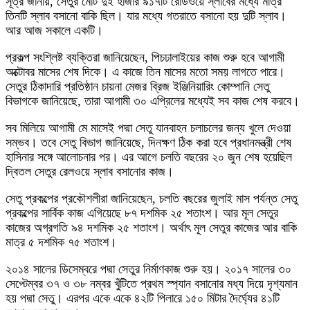
সূত্র জানায়, সেতুর মোট দুই হাজার ৯১৭টি রোডওয়ে স্লাবের মধ্যে মাত্র
তিনটি স্লাব বসানো বাকি ছিল। যার মধ্যে গতরাতে বসানো হয় দুটি স্লাব।
আর আজ সকালে একটি।
প্রকল্প সংশ্লিষ্ট ব্যক্তিরা জানিয়েছেন, পিচঢালাইয়ের কাজ শুরু হবে আগামী
অক্টোবর মাসের শেষ দিকে। এ কাজে তিন মাসের মতো সময় লাগতে পারে।
সেতুর ঠিকাদারি প্রতিষ্ঠান চায়না মেজর ব্রিজ ইঞ্জিনিয়ারিং কোম্পানি সেতু
বিভাগকে জানিয়েছে, তারা আগামী ৩০ এপ্রিলের মধ্যেই সব কাজ শেষ করবে।
সব মিলিয়ে আগামী মে মাসেই পদ্মা সেতু যানবাহন চলাচলের জন্য খুলে দেওয়া
সম্ভব। তবে সেতু বিভাগ জানিয়েছে, দিনক্ষণ ঠিক করা হবে প্রধানমন্ত্রী শেষ
হাসিনার সঙ্গে আলোচনার পর। এর আগে চলতি বছরের ২০ জুন শেষ হয়েছিল
দ্বিতল সেতুর রেলওয়ে স্লাব বসানোর কাজ।
সেতু প্রকল্পের প্রকৌশলীরা জানিয়েছেন, চলতি বছরের জুলাই মাস পর্যন্ত সেতু
প্রকল্পের সার্বিক কাজ এগিয়েছে ৮৭ দশমিক ২৫ শতাংশ। আর মূল সেতুর
কাজের অগ্রগতি ৯৪ দশমিক ২৫ শতাংশ। অর্থাৎ মূল সেতুর কাজের আর বাকি
মাত্র ৫ দশমিক ৭৫ শতাংশ।
২০১৪ সালের ডিসেম্বরে পদ্মা সেতুর নির্মাণকাজ শুরু হয়। ২০১৭ সালের ৩০
সেপ্টেম্বর ৩৭ ও ৩৮ নম্বর খুঁটিতে প্রথম স্প্যান বসানোর মধ্য দিয়ে দৃশ্যমান
হয় পদ্মা সেতু। এরপর একে একে ৪২টি পিলারে ১৫০ মিটার দৈর্ঘ্যের ৪১টি