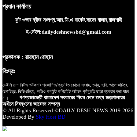
প্রধান কার্যালয়
ফুট ওভার ব্রীজ সংলগ্ন,আর.ডি.এ মার্কেট,সাহেব বাজার,রাজশাহী
ই-মেইল:dailydeshnewsbd@gmail.com
প্রকাশক : রায়হান রোহান
বিঃদ্রঃ
ডেইলি দেশ নিউজ ডটকম’র প্রকাশিত/প্রচারিত কোনো সংবাদ, তথ্য, ছবি, আলোকচিত্র,
রেখাচিত্র, ভিডিওচিত্র, অডিও কনটেন্ট কপিরাইট আইনে পূর্বানুমতি ছাড়া ব্যবহার করা যাবে
না।
গণপ্রজাতন্ত্রী বাংলাদেশ সরকারের নিয়ম মেনে তথ্য মন্ত্রণালয়ের
অধীনে নিবন্ধনের আবেদন সম্পন্ন
© All Rights Reserved ©DAILY DESH NEWS 2019-2026
Developed By
Sky Host BD