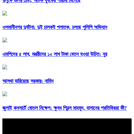
দুলুকে গুলির চেষ্টা, আটক যুবকের পরিচয় মিলেছে
ওসমানীনগর দুর্ঘটনা: দুই চালকই পলাতক, চলছে পুলিশি অভিযান
এমপিদের ৫ লাখ, মন্ত্রীদের ১০ লাখ টাকা বেতন হওয়া উচিত: নুর
আস্থা হারিয়েছে সরকার: নাহিদ
জুলাই কনসার্টে বোতল নিক্ষেপ: ক্ষুব্ধ প্রিন্স মাহমুদ, হাসানের প্রতিক্রিয়া কী?