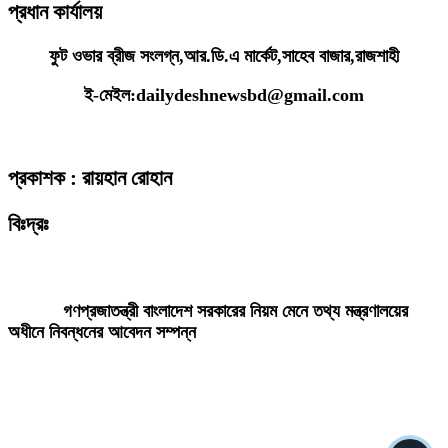
প্রধান কার্যালয়
ফুট ওভার ব্রীজ সংলগ্ন,আর.ডি.এ মার্কেট,সাহেব বাজার,রাজশাহী
ই-মেইল:dailydeshnewsbd@gmail.com
প্রকাশক : রায়হান রোহান
বিঃদ্রঃ
ডেইলি দেশ নিউজ ডটকম’র প্রকাশিত/প্রচারিত কোনো সংবাদ, তথ্য, ছবি, আলোকচিত্র,
রেখাচিত্র, ভিডিওচিত্র, অডিও কনটেন্ট কপিরাইট আইনে পূর্বানুমতি ছাড়া ব্যবহার করা যাবে
না।
গণপ্রজাতন্ত্রী বাংলাদেশ সরকারের নিয়ম মেনে তথ্য মন্ত্রণালয়ের
অধীনে নিবন্ধনের আবেদন সম্পন্ন