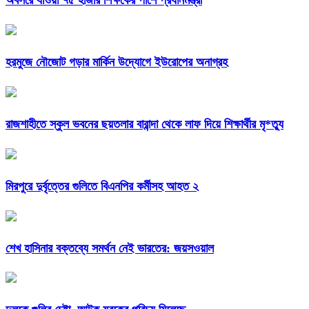
অবসরে যাওয়া ৭৫ হাজার শিক্ষকের পাশে প্রধানমন্ত্রী
হরমুজে নৌজোট গড়ার মার্কিন উদ্যোগে ইউরোপের অনাগ্রহ
রাজশাহীতে স্কুল ভবনের ছয়তলার বারান্দা থেকে লাফ দিয়ে শিক্ষার্থীর মৃ*ত্যু
মিরপুরে দুর্বৃত্তের গুলিতে বিএনপির কর্মীসহ আহত ২
শেখ হাসিনার বক্তব্যে সমর্থন নেই ভারতের: জয়সওয়াল