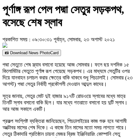
পূর্ণাঙ্গ রূপ পেল পদ্মা সেতুর সড়কপথ,
বসেছে শেষ স্লাব
প্রকাশিত সময় : ০৯:৩০:৩১ পূর্বাহ্ন, সোমবার, ২৩ অগাস্ট ২০২১
📸 Download News PhotoCard
পদ্মা সেতুতে শেষ স্ল্যাব বসানো হয়েছে আজ সোমবার। ফলে ছয় দশমিক ১৫
কিলোমিটার সেতুতে পূর্ণাঙ্গ রূপ পেয়েছে সড়কপথ। এর মাধ্যমে সেতুটির ওপর
দিয়ে যানবাহন চলাচল করার ক্ষেত্রে বাকি থাকবে শুধু পিচঢালাই। সোমবার (২৩
আগস্ট) পদ্মা সেতুর নির্বাহী প্রকৌশলী দেওয়ান আব্দুল কাদের।
সূত্র জানায়, সেতুর মোট দুই হাজার ৯১৭টি রোডওয়ে স্লাবের মধ্যে মাত্র
তিনটি স্লাব বসানো বাকি ছিল। যার মধ্যে গতরাতে বসানো হয় দুটি স্লাব।
আর আজ সকালে একটি।
প্রকল্প সংশ্লিষ্ট ব্যক্তিরা জানিয়েছেন, পিচঢালাইয়ের কাজ শুরু হবে আগামী
অক্টোবর মাসের শেষ দিকে। এ কাজে তিন মাসের মতো সময় লাগতে পারে।
সেতুর ঠিকাদারি প্রতিষ্ঠান চায়না মেজর ব্রিজ ইঞ্জিনিয়ারিং কোম্পানি সেতু