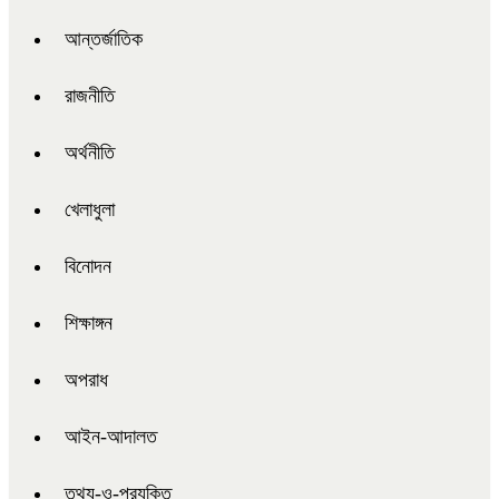
আন্তর্জাতিক
রাজনীতি
অর্থনীতি
খেলাধুলা
বিনোদন
শিক্ষাঙ্গন
অপরাধ
আইন-আদালত
তথ্য-ও-প্রযুক্তি