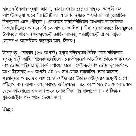
মাইদুল ইসলাম প্রধান জানান, কাতার এয়ারওয়েজের মাধ্যমে আগামী ৩০
আগস্ট সন্ধ্যা ৭.১৫ মিনিটে টিকার এ চালান হযরত শাহজালাল আন্তর্জাতিক
বিমানবন্দরে এসে পৌঁছাবে। কোভ্যাক্স ফ্যাসিলিটিজের আওতায় আমেরিকার
উপহার হিসেবে আসবে এই ১০ লাখ ডোজ টিকা। টিকা গ্রহণ করতে বিমানবন্দরে
উপস্থিত থাকবেন স্বাস্থ্যমন্ত্রী জাহিদ মালেক, পররাষ্ট্রমন্ত্রী এ কে আব্দুল
মোমেন ও আমেরিকার রাষ্ট্রদূত আর. মিলার।
উল্লেখ্য, সোমবার (২৩ আগস্ট) দুপুরে মন্ত্রিসভার বৈঠক শেষে সচিবালয়ে
স্বাস্থ্যমন্ত্রী জাহিদ মালেক বলেছিলেন সেপ্টেম্বরেই আমেরিকা থেকে আরও ৬০
লাখ ডোজ ফাইজার ভ্যাকসিন পাওয়া যাবে। সেই ৬০ লাখ ডোজ ভ্যাকসিনের
অংশ হিসেবেই ৩০ আগস্ট এই ১০ লাখ ডোজ ভ্যাকসিন দেশে আসছে।
ক্রমান্বয়ে আরও ৫০ লাখ ডোজ ফাইজারের টিকা সেপ্টেম্বরের মধ্যেই দেশে
পৌঁছাবে বলে আশা করছে স্বাস্থ্য অধিদপ্তর। এর আগে গত ৩১ মে কোভ্যাক্স
থেকে ফাইজারের এক লাখ ৬২০ ডোজ টিকা পায় বাংলাদেশ। ওই টিকাও
যুক্তরাষ্ট্রের পক্ষ থেকে দেওয়া হয়।
Tag :