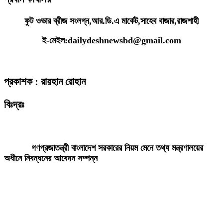
ফুট ওভার ব্রীজ সংলগ্ন,আর.ডি.এ মার্কেট,সাহেব বাজার,রাজশাহী
ই-মেইল:dailydeshnewsbd@gmail.com
প্রকাশক : রায়হান রোহান
বিঃদ্রঃ
ডেইলি দেশ নিউজ ডটকম’র প্রকাশিত/প্রচারিত কোনো সংবাদ, তথ্য, ছবি, আলোকচিত্র,
রেখাচিত্র, ভিডিওচিত্র, অডিও কনটেন্ট কপিরাইট আইনে পূর্বানুমতি ছাড়া ব্যবহার করা যাবে
না।
গণপ্রজাতন্ত্রী বাংলাদেশ সরকারের নিয়ম মেনে তথ্য মন্ত্রণালয়ের
অধীনে নিবন্ধনের আবেদন সম্পন্ন