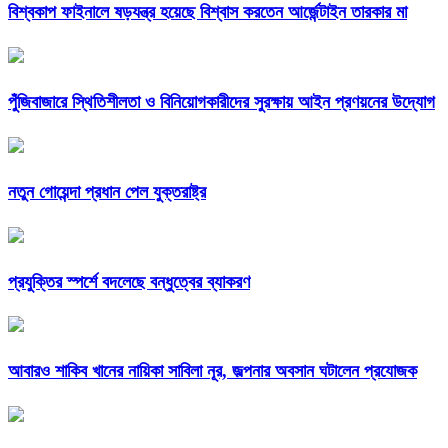
বিশ্বকাপ ফাইনালে ষড়যন্ত্র হয়েছে বিশ্বাস করতেন আর্জেন্টাইন তারকার মা
পুঁজিবাজারে স্থিতিশীলতা ও বিনিয়োগকারীদের সুরক্ষায় আইন প্রণয়নের উদ্যোগ
নতুন গোয়েন্দা প্রধান পেল যুক্তরাষ্ট্র
প্রযুক্তির স্পর্শে বদলেছে বন্ধুত্বের ব্যাকরণ
আবারও শাকিব খানের নায়িকা সাবিলা নূর, জল্পনার অবসান ঘটালেন প্রযোজক