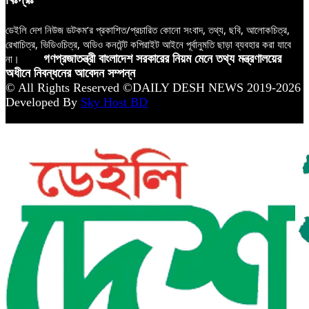
ডেইলি দেশ নিউজ ডটকম’র প্রকাশিত/প্রচারিত কোনো সংবাদ, তথ্য, ছবি, আলোকচিত্র,
রেখাচিত্র, ভিডিওচিত্র, অডিও কনটেন্ট কপিরাইট আইনে পূর্বানুমতি ছাড়া ব্যবহার করা যাবে
না।
গণপ্রজাতন্ত্রী বাংলাদেশ সরকারের নিয়ম মেনে তথ্য মন্ত্রণালয়ের
অধীনে নিবন্ধনের আবেদন সম্পন্ন
© All Rights Reserved ©DAILY DESH NEWS 2019-2026
Developed By
Sky Host BD