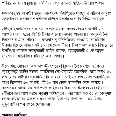
পরিবার কল্যাণ মন্ত্রণালয়ের সিনিয়র তথ্য কর্মকর্তা মাইদুল ইসলাম প্রধান।
মঙ্গলবার (২৪ আগস্ট) দুপুরে এক সংবাদ বিজ্ঞপ্তিতে স্বাস্থ্য ও পরিবার কল্যাণ
মন্ত্রণালয়ের জনসংযোগ কর্মকর্তা মাইদুল ইসলাম এ তথ্য নিশ্চিত করেছেন।
মাইদুল ইসলাম প্রধান জানান, কাতার এয়ারওয়েজের মাধ্যমে আগামী ৩০
আগস্ট সন্ধ্যা ৭.১৫ মিনিটে টিকার এ চালান হযরত শাহজালাল আন্তর্জাতিক
বিমানবন্দরে এসে পৌঁছাবে। কোভ্যাক্স ফ্যাসিলিটিজের আওতায় আমেরিকার
উপহার হিসেবে আসবে এই ১০ লাখ ডোজ টিকা। টিকা গ্রহণ করতে বিমানবন্দরে
উপস্থিত থাকবেন স্বাস্থ্যমন্ত্রী জাহিদ মালেক, পররাষ্ট্রমন্ত্রী এ কে আব্দুল
মোমেন ও আমেরিকার রাষ্ট্রদূত আর. মিলার।
উল্লেখ্য, সোমবার (২৩ আগস্ট) দুপুরে মন্ত্রিসভার বৈঠক শেষে সচিবালয়ে
স্বাস্থ্যমন্ত্রী জাহিদ মালেক বলেছিলেন সেপ্টেম্বরেই আমেরিকা থেকে আরও ৬০
লাখ ডোজ ফাইজার ভ্যাকসিন পাওয়া যাবে। সেই ৬০ লাখ ডোজ ভ্যাকসিনের
অংশ হিসেবেই ৩০ আগস্ট এই ১০ লাখ ডোজ ভ্যাকসিন দেশে আসছে।
ক্রমান্বয়ে আরও ৫০ লাখ ডোজ ফাইজারের টিকা সেপ্টেম্বরের মধ্যেই দেশে
পৌঁছাবে বলে আশা করছে স্বাস্থ্য অধিদপ্তর। এর আগে গত ৩১ মে কোভ্যাক্স
থেকে ফাইজারের এক লাখ ৬২০ ডোজ টিকা পায় বাংলাদেশ। ওই টিকাও
যুক্তরাষ্ট্রের পক্ষ থেকে দেওয়া হয়।
প্রধান কার্যালয়