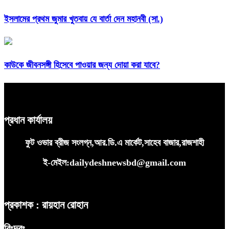
ইসলামের প্রথম জুমার খুতবায় যে বার্তা দেন মহানবী (সা.)
কাউকে জীবনসঙ্গী হিসেবে পাওয়ার জন্য দোয়া করা যাবে?
প্রধান কার্যালয়
ফুট ওভার ব্রীজ সংলগ্ন,আর.ডি.এ মার্কেট,সাহেব বাজার,রাজশাহী
ই-মেইল:dailydeshnewsbd@gmail.com
প্রকাশক : রায়হান রোহান
বিঃদ্রঃ