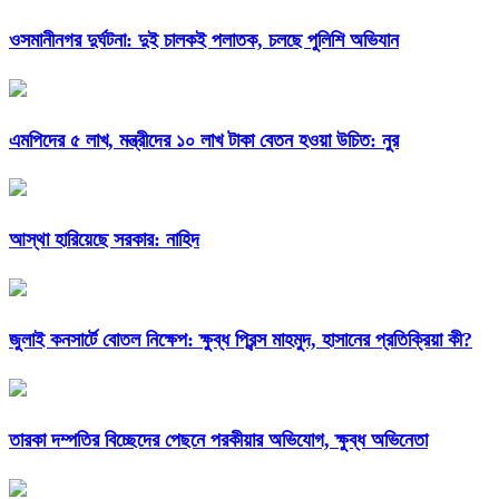
ওসমানীনগর দুর্ঘটনা: দুই চালকই পলাতক, চলছে পুলিশি অভিযান
এমপিদের ৫ লাখ, মন্ত্রীদের ১০ লাখ টাকা বেতন হওয়া উচিত: নুর
আস্থা হারিয়েছে সরকার: নাহিদ
জুলাই কনসার্টে বোতল নিক্ষেপ: ক্ষুব্ধ প্রিন্স মাহমুদ, হাসানের প্রতিক্রিয়া কী?
তারকা দম্পতির বিচ্ছেদের পেছনে পরকীয়ার অভিযোগ, ক্ষুব্ধ অভিনেতা