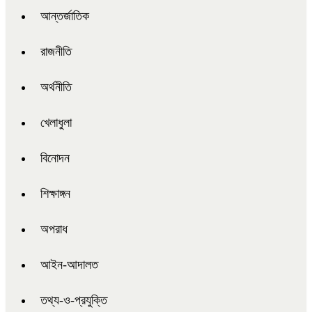
আন্তর্জাতিক
রাজনীতি
অর্থনীতি
খেলাধুলা
বিনোদন
শিক্ষাঙ্গন
অপরাধ
আইন-আদালত
তথ্য-ও-প্রযুক্তি