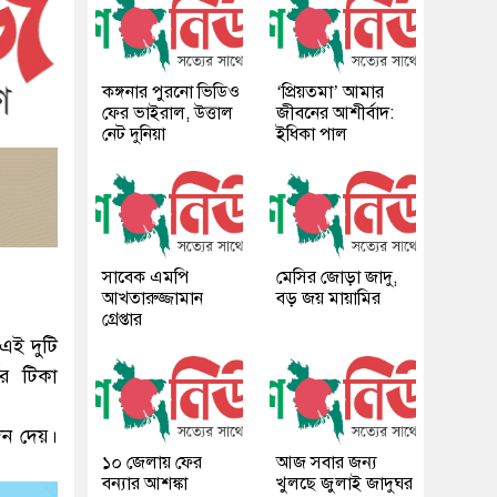
কঙ্গনার পুরনো ভিডিও
‘প্রিয়তমা’ আমার
ফের ভাইরাল, উত্তাল
জীবনের আশীর্বাদ:
নেট দুনিয়া
ইধিকা পাল
সাবেক এমপি
মেসির জোড়া জাদু,
আখতারুজ্জামান
বড় জয় মায়ামির
গ্রেপ্তার
এই দুটি
র টিকা
দন দেয়।
১০ জেলায় ফের
আজ সবার জন্য
বন্যার আশঙ্কা
খুলছে জুলাই জাদুঘর