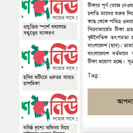
টিকার পূর্ণ ডোজ নেও
চলতি মাসের শুরুর দিক
কাছ থেকে পবিত্র ওম
প্রযুক্তির স্পর্শে বদলেছে
সিনোফার্মের টিকা গ
বন্ধুত্বের ব্যাকরণ
কূটনৈতিক তৎপরতা চা
বাংলাদেশ (হাব)। তারা এ
বাংলাদেশে বর্তমানে অ
টিকা প্রয়োগ হচ্ছে। স
Tag :
ছবির শুটিংয়ে গুরুতর আহত
রাশমিকা
ঘনিষ্ঠ দৃশ্যে অভিনয় নিয়ে