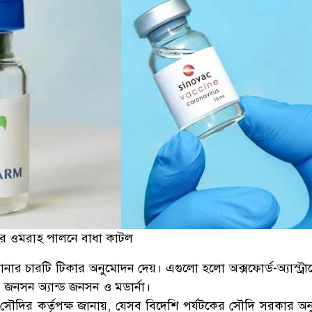
দের ওমরাহ পালনে বাধা কাটল
 চারটি টিকার অনুমোদন দেয়। এগুলো হলো অক্সফোর্ড-অ্যাস্ট্রা
নসন অ্যান্ড জনসন ও মডার্না।
সৌদির কর্তৃপক্ষ জানায়, যেসব বিদেশি পর্যটকের সৌদি সরকার অ