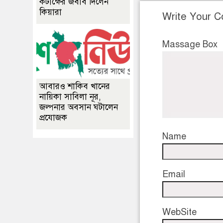
কটাক্ষের জবাব দিলেন
কিয়ারা
Write Your 
Massage Box
আবারও শাকিব খানের
নায়িকা সাবিলা নূর,
জল্পনার অবসান ঘটালেন
প্রযোজক
Name
Email
WebSite