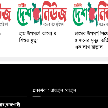
৬
হাম উপসর্গে আরো ৪
হামের উপসর্গ নি
শিশুর মৃত্যু
৫ জনের মৃত্যু, ভর্
এক লাখ ছাড়াল
প্রকাশক : রায়হান রোহান
াজার,রাজশাহী