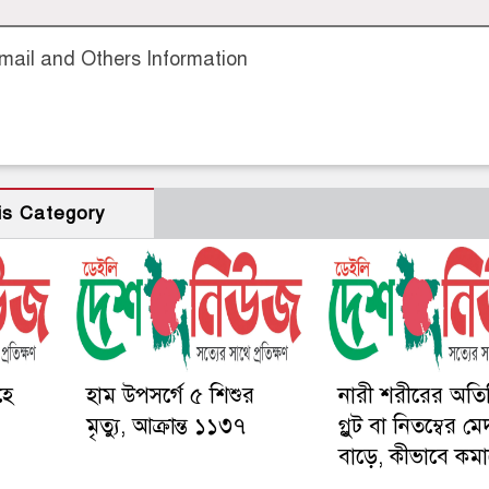
ail and Others Information
is Category
হে
হাম উপসর্গে ৫ শিশুর
নারী শরীরের অতির
মৃত্যু, আক্রান্ত ১১৩৭
গ্লুট বা নিতম্বের ম
বাড়ে, কীভাবে কম