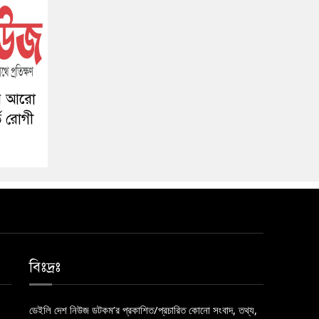
য়ে আরো
তি রোগী
বিঃদ্রঃ
ডেইলি দেশ নিউজ ডটকম’র প্রকাশিত/প্রচারিত কোনো সংবাদ, তথ্য,