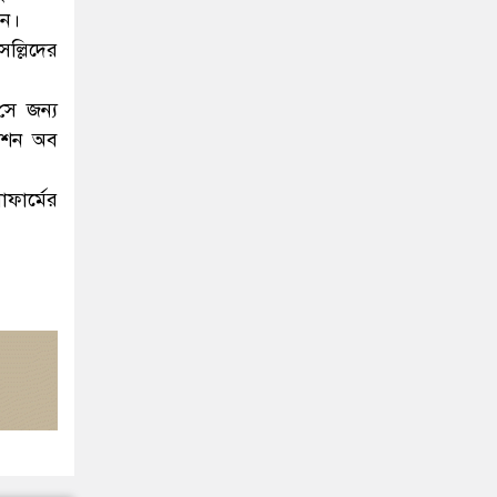
েন।
ল্লিদের
সে জন্য
য়েশন অব
ফার্মের