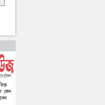
িক্ত
েদ: কেন
াবেন