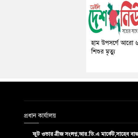
হাম উপসর্গে আরো 
শিশুর মৃত্যু
প্রধান কার্যালয়
ফুট ওভার ব্রীজ সংলগ্ন,আর.ডি.এ মার্কেট,সাহেব ব