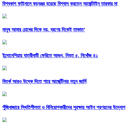
বিশ্বকাপ ফাইনালে ষড়যন্ত্র হয়েছে বিশ্বাস করতেন আর্জেন্টাইন তারকার মা
মানুষ আমার চোখের দিকে নয়, ব্রণের দিকেই তাকাত’
ইন্দোনেশিয়ায় যাত্রীবাহী ফেরিতে আগুন, নিহত ৫, নিখোঁজ ৪১
বিতর্ক আরও উস্কে দিতে পারে আর্জেন্টিনার নতুন জার্সি
পুঁজিবাজারে স্থিতিশীলতা ও বিনিয়োগকারীদের সুরক্ষায় আইন প্রণয়নের উদ্যোগ