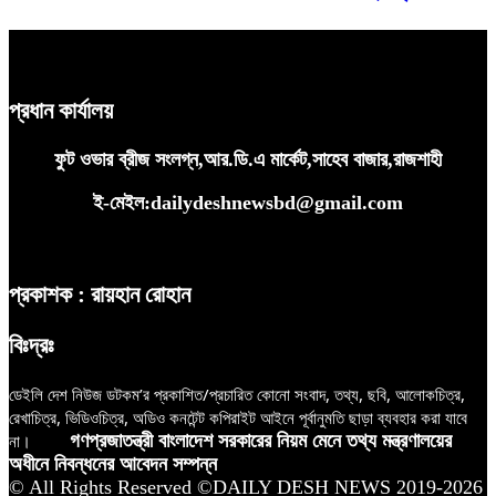
প্রধান কার্যালয়
ফুট ওভার ব্রীজ সংলগ্ন,আর.ডি.এ মার্কেট,সাহেব বাজার,রাজশাহী
ই-মেইল:dailydeshnewsbd@gmail.com
প্রকাশক : রায়হান রোহান
বিঃদ্রঃ
ডেইলি দেশ নিউজ ডটকম’র প্রকাশিত/প্রচারিত কোনো সংবাদ, তথ্য, ছবি, আলোকচিত্র,
রেখাচিত্র, ভিডিওচিত্র, অডিও কনটেন্ট কপিরাইট আইনে পূর্বানুমতি ছাড়া ব্যবহার করা যাবে
না।
গণপ্রজাতন্ত্রী বাংলাদেশ সরকারের নিয়ম মেনে তথ্য মন্ত্রণালয়ের
অধীনে নিবন্ধনের আবেদন সম্পন্ন
© All Rights Reserved ©DAILY DESH NEWS 2019-2026