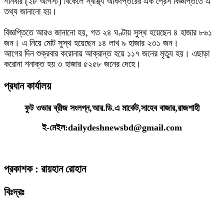
শনিবার (২৮ আগস্ট) বিকেলে স্বাস্থ্য অধিদপ্তরের এক প্রেস বিজ্ঞপ্তিতে এ
তথ্য জানানো হয়।
বিজ্ঞপ্তিতে আরও জানানো হয়, গত ২৪ ঘণ্টায় সুস্থ হয়েছেন ৪ হাজার ৮৬১
জন। এ নিয়ে মোট সুস্থ হয়েছেন ১৪ লাখ ৯ হাজার ২৩১ জন।
আগের দিন শুক্রবার করোনায় আক্রান্ত হয়ে ১১৭ জনের মৃত্যু হয়। এছাড়া
করোনা শনাক্ত হয় ৩ হাজার ৫২৫৮ জনের দেহে।
প্রধান কার্যালয়
ফুট ওভার ব্রীজ সংলগ্ন,আর.ডি.এ মার্কেট,সাহেব বাজার,রাজশাহী
ই-মেইল:dailydeshnewsbd@gmail.com
প্রকাশক : রায়হান রোহান
বিঃদ্রঃ
ডেইলি দেশ নিউজ ডটকম’র প্রকাশিত/প্রচারিত কোনো সংবাদ, তথ্য, ছবি, আলোকচিত্র,