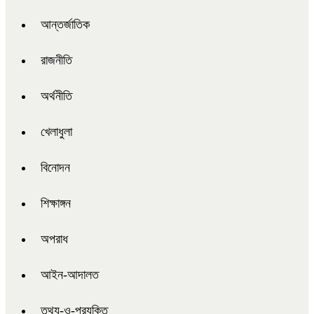
আন্তর্জাতিক
রাজনীতি
অর্থনীতি
খেলাধুলা
বিনোদন
শিক্ষাঙ্গন
অপরাধ
আইন-আদালত
তথ্য-ও-প্রযুক্তি