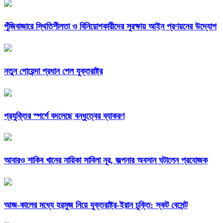
পুঁজিবাজারে স্থিতিশীলতা ও বিনিয়োগকারীদের সুরক্ষায় আইন প্রণয়নের উদ্যোগ
নতুন গোয়েন্দা প্রধান পেল যুক্তরাষ্ট্র
প্রযুক্তির স্পর্শে বদলেছে বন্ধুত্বের ব্যাকরণ
আবারও শাকিব খানের নায়িকা সাবিলা নূর, জল্পনার অবসান ঘটালেন প্রযোজক
আজ-কালের মধ্যে হরমুজ নিয়ে যুক্তরাষ্ট্র-ইরান চুক্তি: স্কট বেসেন্ট