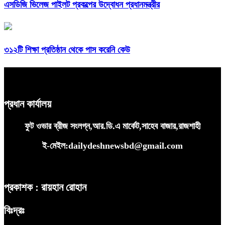
এসডিজি ভিলেজ পাইলট প্রকল্পের উদ্বোধন প্রধানমন্ত্রীর
৩১২টি শিক্ষা প্রতিষ্ঠান থেকে পাস করেনি কেউ
প্রধান কার্যালয়
ফুট ওভার ব্রীজ সংলগ্ন,আর.ডি.এ মার্কেট,সাহেব বাজার,রাজশাহী
ই-মেইল:dailydeshnewsbd@gmail.com
প্রকাশক : রায়হান রোহান
বিঃদ্রঃ