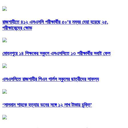
রাজশাহীতে ৪১২ এসএসসি পরীক্ষার্থীর ৫০’র নম্বর দেয়া হয়েছে ২৫,
পরীক্ষাকেন্দ্রে ক্ষোভ
মোহনপুরে ১৪ শিক্ষকের স্কুলে এসএসসিতে ১৩ পরীক্ষার্থীর সবাই ফেল
এসএসসিতে রাজশাহীর পিএন গার্লস স্কুলের ছাত্রীদের সাফল্য
‘সালমান শাহকে হত্যায় ডনের সঙ্গে ১২ লাখ টাকায় চুক্তি’