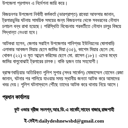
উপজেলা প্রশাসন এ নির্দেশনা জারি করে।
বিজয়নগর উপজেলা নির্বাহী কর্মকর্তা (ভারপ্রাপ্ত) রাবেয়া আফসার জানান,
ট্রলারডুবির ঘটনায় সাময়িক সময়ের জন্য বিজয়নগর থেকে সবধরনের নৌযান
চলাচল বন্ধ রাখা হয়েছে। পরিস্থিতি বিবেচনায় পরবর্তীতে নৌযান চালুর বিষয়ে
সিদ্ধান্ত নেওয়া হবে।
আটকরা হলেন, জেলার সরাইল উপজেলার পানিশ্বর ইউনিয়নের ষোলাবাড়ি
এলাকার আবজল মিয়ার ছেলে জামির মিয়া (৩৫), কাশেম মিয়ার ছেলে মো.
খোকন (২২) ও মৃত আব্দুল করিমের ছেলে মো. রাসেল (১৮)। এদের মধ্যে
জামির বালুবোঝাই ট্রলারের চালক। বাকি দুজন তার সহযোগী।
ব্রাহ্মণবাড়িয়ার অতিরিক্ত পুলিশ সুপার (সদর সার্কেল) মোজাম্মেল হোসেন রেজা
জানান, ঘটনার পর পালিয়ে যাওয়ার সময় স্থানীয় জনতা আটক করে আমাদের
খবর দেয়। পুলিশ ঘটনাস্থলে পৌঁছে তাদের আটক করে থানায় নিয়ে আসে।
প্রধান কার্যালয়
ফুট ওভার ব্রীজ সংলগ্ন,আর.ডি.এ মার্কেট,সাহেব বাজার,রাজশাহী
ই-মেইল:dailydeshnewsbd@gmail.com