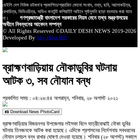
ডেইলি দেশ নিউজ ডটকম’র প্রকাশিত/প্রচারিত কোনো সংবাদ, তথ্য, ছবি, আলোকচিত্র,
রেখাচিত্র, ভিডিওচিত্র, অডিও কনটেন্ট কপিরাইট আইনে পূর্বানুমতি ছাড়া ব্যবহার করা যাবে
না।
গণপ্রজাতন্ত্রী বাংলাদেশ সরকারের নিয়ম মেনে তথ্য মন্ত্রণালয়ের
অধীনে নিবন্ধনের আবেদন সম্পন্ন
© All Rights Reserved ©DAILY DESH NEWS 2019-2026
Developed By
Sky Host BD
ব্রাহ্মণবাড়িয়ায় নৌকাডুবির ঘটনায়
আটক ৩, সব নৌযান বন্ধ
প্রকাশিত সময় : ০৪:২৬:৪৪ অপরাহ্ন, শনিবার, ২৮ অগাস্ট ২০২১
📸 Download News PhotoCard
ব্রাহ্মণবাড়িয়ার বিজয়নগর উপজেলার লইসকা বিলে যাত্রীবোঝাই নৌকা ডুবির
ঘটনায় তিনজনকে আটক করা হয়েছে। এদিকে প্রশাসনের নির্দেশনায় সবধরনের
নৌযান চলাচল বন্ধ রাখার ঘোষণা দেওয়া হয়েছে। শনিবার (২৮ আগস্ট) সকালে