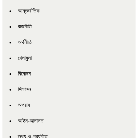
আন্তর্জাতিক
রাজনীতি
অর্থনীতি
খেলাধুলা
বিনোদন
শিক্ষাঙ্গন
অপরাধ
আইন-আদালত
তথ্য-ও-প্রযুক্তি