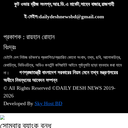
ফুট ওভার ব্রীজ সংলগ্ন,আর.ডি.এ মার্কেট,সাহেব বাজার,রাজশাহী
ই-মেইল:dailydeshnewsbd@gmail.com
প্রকাশক : রায়হান রোহান
বিঃদ্রঃ
ডেইলি দেশ নিউজ ডটকম’র প্রকাশিত/প্রচারিত কোনো সংবাদ, তথ্য, ছবি, আলোকচিত্র,
রেখাচিত্র, ভিডিওচিত্র, অডিও কনটেন্ট কপিরাইট আইনে পূর্বানুমতি ছাড়া ব্যবহার করা যাবে
না।
গণপ্রজাতন্ত্রী বাংলাদেশ সরকারের নিয়ম মেনে তথ্য মন্ত্রণালয়ের
অধীনে নিবন্ধনের আবেদন সম্পন্ন
© All Rights Reserved ©DAILY DESH NEWS 2019-
2026
Developed By
Sky Host BD
সোমবার ব্যাংক বন্ধ