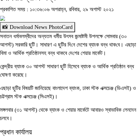
প্রকাশিত সময় : ১০:৩৬:০৬ অপরাহ্ন, রবিবার, ২৯ অগাস্ট ২০২১
📸 Download News PhotoCard
সনাতন ধর্মাবলম্বীদের অন্যতম ধর্মীয় উৎসব জন্মাষ্টমী উপলক্ষে সোমবার (৩০
আগস্ট) সরকারি ছুটি। সাধারণ এ ছু‌টির দি‌নে দেশের ব্যাংক বন্ধ থাক‌বে। এছাড়া
বিমা ও আর্থিক প্রতিষ্ঠানসহ বন্ধ থাকবে দে‌শের শেয়ার মার্কেট।
কেন্দ্রীয় ব্যাংক ৩০ আগস্ট সাধারণ ছুটি হিসেবে ব্যাংক ও আর্থিক প্রতিষ্ঠান বন্ধ
ঘোষণা করেছে।
এছাড়া ছুটির বিষয়টি জানিয়েছে বাংলাদেশ ব্যাংক, ঢাকা স্টক এক্সচেঞ্জ (ডিএসই) ও
চট্টগ্রাম স্টক এক্সচেঞ্জ (সিএসই)।
মঙ্গলবার (৩১ আগস্ট) থেকে ব্যাংক ও শেয়ার মার্কেটে আবারও স্বাভাবিক লেনদেন
চলবে।
প্রধান কার্যালয়