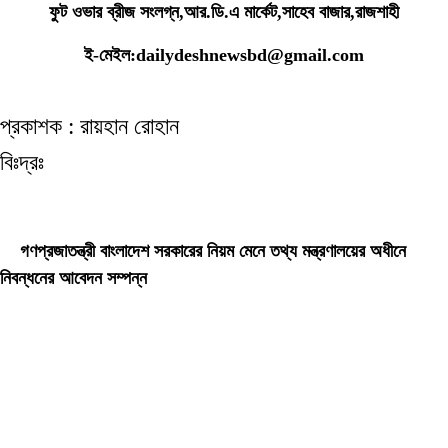
ফুট ওভার ব্রীজ সংলগ্ন,আর.ডি.এ মার্কেট,সাহেব বাজার,রাজশাহী
ই-মেইল:dailydeshnewsbd@gmail.com
প্রকাশক : রায়হান রোহান
বিঃদ্রঃ
ডেইলি দেশ নিউজ ডটকম’র প্রকাশিত/প্রচারিত কোনো সংবাদ, তথ্য, ছবি, আলোকচিত্র,
রেখাচিত্র, ভিডিওচিত্র, অডিও কনটেন্ট কপিরাইট আইনে পূর্বানুমতি ছাড়া ব্যবহার করা যাবে না।
গণপ্রজাতন্ত্রী বাংলাদেশ সরকারের নিয়ম মেনে তথ্য মন্ত্রণালয়ের অধীনে
নিবন্ধনের আবেদন সম্পন্ন