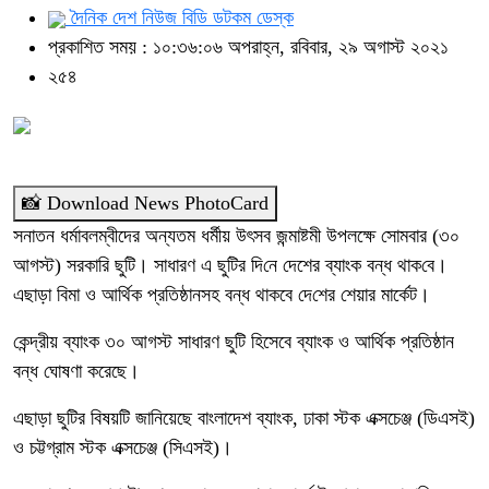
দৈনিক দেশ নিউজ বিডি ডটকম ডেস্ক
প্রকাশিত সময় : ১০:৩৬:০৬ অপরাহ্ন, রবিবার, ২৯ অগাস্ট ২০২১
২৫৪
📸 Download News PhotoCard
সনাতন ধর্মাবলম্বীদের অন্যতম ধর্মীয় উৎসব জন্মাষ্টমী উপলক্ষে সোমবার (৩০
আগস্ট) সরকারি ছুটি। সাধারণ এ ছু‌টির দি‌নে দেশের ব্যাংক বন্ধ থাক‌বে।
এছাড়া বিমা ও আর্থিক প্রতিষ্ঠানসহ বন্ধ থাকবে দে‌শের শেয়ার মার্কেট।
কেন্দ্রীয় ব্যাংক ৩০ আগস্ট সাধারণ ছুটি হিসেবে ব্যাংক ও আর্থিক প্রতিষ্ঠান
বন্ধ ঘোষণা করেছে।
এছাড়া ছুটির বিষয়টি জানিয়েছে বাংলাদেশ ব্যাংক, ঢাকা স্টক এক্সচেঞ্জ (ডিএসই)
ও চট্টগ্রাম স্টক এক্সচেঞ্জ (সিএসই)।