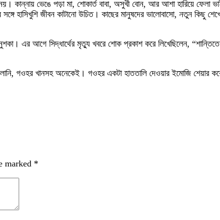
। কান্নায় ভেঙে পড়া মা, শোকার্ত বাবা, অসুখী বোন, আর আশা হারিয়ে ফেলা ভা
গে হাসিখুশি জীবন কাটানো উচিত। কাছের মানুষদের ভালোবাসো, নতুন কিছু শেখো, 
া। এর আগে সিদ্ধার্থের মৃত্যু খবরে শোক প্রকাশ করে লিখেছিলেন, “শান্তিতে থাক
 দাদলানি, গওহর খানসহ অনেকেই। গওহর একটা হাততালি দেওয়ার ইমোজি শেয়ার কর
re marked
*