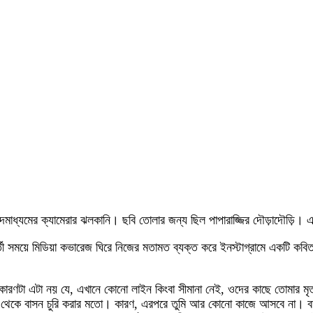
 সংবাদমাধ্যমের ক্যামেরার ঝলকানি। ছবি তোলার জন্য ছিল পাপারাজ্জির দৌড়াদৌড়ি
রবর্তী সময়ে মিডিয়া কভারেজ ঘিরে নিজের মতামত ব্যক্ত করে ইনস্টাগ্রামে একটি ক
া। কারণটা এটা নয় যে, এখানে কোনো লাইন কিংবা সীমানা নেই, ওদের কাছে তোমার ম
ঘর থেকে বাসন চুরি করার মতো। কারণ, এরপরে তুমি আর কোনো কাজে আসবে না। বড