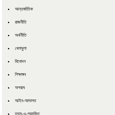
আন্তর্জাতিক
রাজনীতি
অর্থনীতি
খেলাধুলা
বিনোদন
শিক্ষাঙ্গন
অপরাধ
আইন-আদালত
তথ্য-ও-প্রযুক্তি