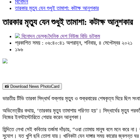
বিনোদন
তারকার মৃত্যু যেন শুধুই তামাশা: কটাক্ষ আনুশকার
তারকার মৃত্যু যেন শুধুই তামাশা: কটাক্ষ আনুশকার
বিনোদন ডেস্ক/দৈনিক দেশ নিউজ বিডি ডটকম
প্রকাশিত সময় : ০৬:৪০:৪১ অপরাহ্ন, শনিবার, ৪ সেপ্টেম্বর ২০২১
১৯৬
📸 Download News PhotoCard
ভারতীয় টিভি তারকা সিদ্ধার্থ শুক্লার মৃত্যু ও শুক্রবারের শেষকৃত্য ঘিরে ছিল
অভিনেত্রীর কথায়, ‘তারকার মৃত্যু তামাশায় পরিণত হয়’। সিদ্ধার্থের মৃত্যু প
নিজের ইনস্টাস্টোরিতে শেয়ার করেন আনুশকা।
হিন্দিতে লেখা সেই কবিতার তর্জমা দাঁড়ায়, “ওরা তোমায় মানুষ বলে মনে করে ন
সুযোগ। যত খুশি ছবি তোলা যায়। খানিকটা যেন দাঙ্গার সময় কারোর জ্বলন্ত 