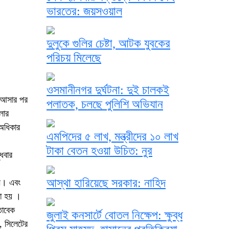
ভারতের: জয়সওয়াল
দুলুকে গুলির চেষ্টা, আটক যুবকের
পরিচয় মিলেছে
ওসমানীনগর দুর্ঘটনা: দুই চালকই
ে আসার পর
পলাতক, চলছে পুলিশি অভিযান
লার
-অধিকার
এমপিদের ৫ লাখ, মন্ত্রীদের ১০ লাখ
টাকা বেতন হওয়া উচিত: নুর
ুধবার
আস্থা হারিয়েছে সরকার: নাহিদ
ন। এবং
রা হয় ।
তাবেক
জুলাই কনসার্টে বোতল নিক্ষেপ: ক্ষুব্ধ
, সিলেটের