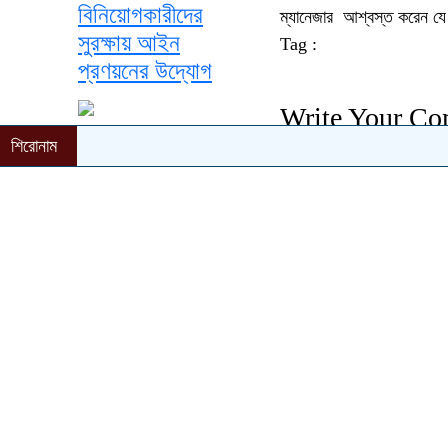
বিনিয়োগকারীদের
ম্যানেজার আশ্বস্ত করেন যে 
সুরক্ষায় আইন
Tag :
প্রণয়নের উদ্যোগ
Write Your C
নতুন গোয়েন্দা প্রধান
শিরোনাম
Your email address wil
পেল যুক্তরাষ্ট্র
প্রযুক্তির স্পর্শে
বদলেছে বন্ধুত্বের
ব্যাকরণ
Massage Box
Name
আবারও শাকিব খানের
নায়িকা সাবিলা নূর,
Email
জল্পনার অবসান ঘটালেন
প্রযোজক
WebSite