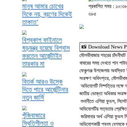
মানুষ আমার চোখের
প্রকাশিত সময় : ১০:৩৮:
দিকে নয়, ব্রণের দিকেই
৩৮৫
তাকাত’
বিশ্বকাপ ফাইনালে
📸 Download News P
ষড়যন্ত্র হয়েছে বিশ্বাস
করতেন আর্জেন্টাইন
মৌলভীবাজার শহরের চাঁদনীঘাট 
তারকার মা
খাবারের সময় দেখতে পান পা
ফেঞ্চুগঞ্জ উপজেলায় অবস্থিত
সংরক্ষণ অধিদপ্তর, মৌলভীবা
বিতর্ক আরও উস্কে
অভিযোগটি নিষ্পত্তির লক্ষে অ
দিতে পারে আর্জেন্টিনার
জাতীয় ভোক্তা অধিকার সংরক্ষ
নতুন জার্সি
শুনানীতে এশিয়া ফুডস, সিলে
অভিযোগটির সত্যতার প্রেক্ষিত
পুঁজিবাজারে
জরিমানার অর্থ এশিয়া ফুডস
স্থিতিশীলতা ও
অভিযোগকারী শবনম বেগমকে জরি