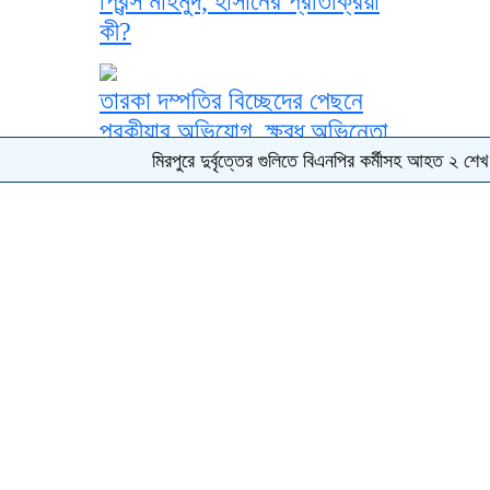
প্রিন্স মাহমুদ, হাসানের প্রতিক্রিয়া
কী?
তারকা দম্পতির বিচ্ছেদের পেছনে
পরকীয়ার অভিযোগ, ক্ষুব্ধ অভিনেতা
মিরপুরে দুর্বৃত্তের গুলিতে বিএনপির কর্মীসহ আহত ২
শেখ হাসিনার
ইসলামের প্রথম জুমার খুতবায় যে
বার্তা দেন মহানবী (সা.)
কাউকে জীবনসঙ্গী হিসেবে পাওয়ার
জন্য দোয়া করা যাবে?