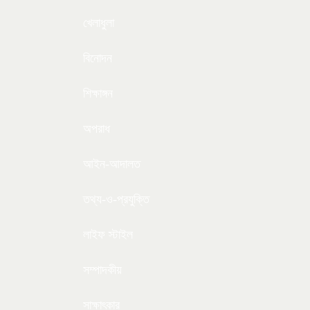
খেলাধুলা
বিনোদন
শিক্ষাঙ্গন
অপরাধ
আইন-আদালত
তথ্য-ও-প্রযুক্তি
লাইফ স্টাইল
সম্পাদকীয়
সাক্ষাৎকার