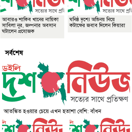
আবারও শাকিব খানের নায়িকা
ঘনিষ্ঠ দৃশ্যে অভিনয় নিয়ে
সাবিলা নূর, জল্পনার অবসান
কটাক্ষের জবাব দিলেন কিয়ারা
ঘটালেন প্রযোজক
সর্বশেষ
আতঙ্কিত হওয়ার চেয়ে এখন হতাশা বেশি: বাঁধন