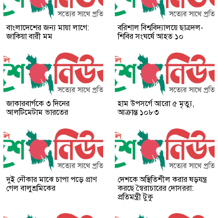
বাংলাদেশের জন্য মায়া লাগে:
বরিশাল বিশ্ববিদ্যালয়ে ছাত্রদল-
জাকিয়া বারী মম
শিবির সংঘর্ষে আহত ১০
জাকারবার্গকে ৩ দিনের
হাম উপসর্গে আরো ৫ মৃত্যু,
আলটিমেটাম ভারতের
আক্রান্ত ১০৮৩
দুই নৌকার মাঝে চাপা পড়ে প্রাণ
দেশকে অস্থিতিশীল করার ষড়যন্ত্র
গেল বালুশ্রমিকের
করছে স্বৈরাচারের দোসররা:
প্রতিমন্ত্রী টুকু