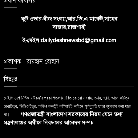
প্রধান কার্যালয়
ফুট ওভার ব্রীজ সংলগ্ন,আর.ডি.এ মার্কেট,সাহেব
বাজার,রাজশাহী
ই-মেইল:dailydeshnewsbd@gmail.com
প্রকাশক : রায়হান রোহান
বিঃদ্রঃ
ডেইলি দেশ নিউজ ডটকম’র প্রকাশিত/প্রচারিত কোনো সংবাদ, তথ্য, ছবি, আলোকচিত্র,
রেখাচিত্র, ভিডিওচিত্র, অডিও কনটেন্ট কপিরাইট আইনে পূর্বানুমতি ছাড়া ব্যবহার করা যাবে
গণপ্রজাতন্ত্রী বাংলাদেশ সরকারের নিয়ম মেনে তথ্য
না।
মন্ত্রণালয়ের অধীনে নিবন্ধনের আবেদন সম্পন্ন