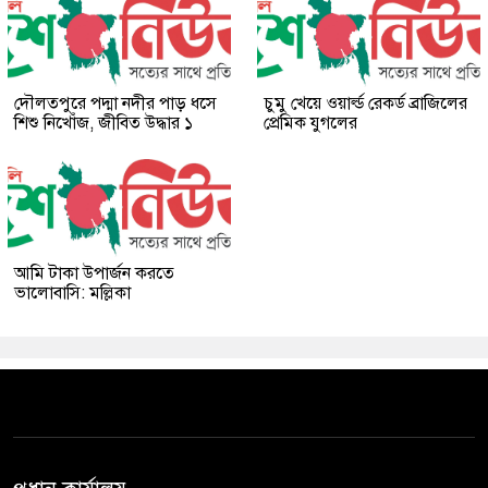
দৌলতপুরে পদ্মা নদীর পাড় ধসে
চুমু খেয়ে ওয়ার্ল্ড রেকর্ড ব্রাজিলের
শিশু নিখোঁজ, জীবিত উদ্ধার ১
প্রেমিক যুগলের
আমি টাকা উপার্জন করতে
ভালোবাসি: মল্লিকা