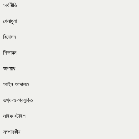
অর্থনীতি
খেলাধুলা
বিনোদন
শিক্ষাঙ্গন
অপরাধ
আইন-আদালত
তথ্য-ও-প্রযুক্তি
লাইফ স্টাইল
সম্পাদকীয়