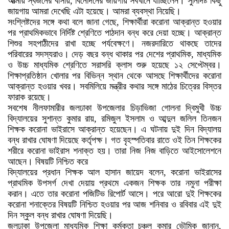
আত্মীয় স্বজনের বাসায়, বিনোদনের জায়গায় সবখানে যাচ্ছিলেন। সুনির্দিষ্ট কিছু
জায়গায় আমরা দেখেছি এটা হয়েছে। আমরা ব্যবস্থা নিয়েছি।
সংশ্লিষ্টদের সঙ্গে কথা বলে জানা গেছে, শিক্ষার্থীরা করোনা আক্রান্ত হওয়ার
পর প্রাথমিকভাবে নির্দিষ্ট শ্রেণিতে পাঠদান বন্ধ করে দেয়া হচ্ছে। আক্রান্ত
শিশুর সহপাঠীদের রাখা হচ্ছে পর্যবেক্ষণে। নজরদারিতে থাকছে তাদের
পরিবারের সদস্যরাও। দেড় বছর বন্ধ থাকার পর দেশের প্রাথমিক, মাধ্যমিক
ও উচ্চ মাধ্যমিক শ্রেণিতে সরাসরি ক্লাস শুরু হয়েছে ১২ সেপ্টেম্বর।
শিক্ষাপ্রতিষ্ঠান খোলার পর বিভিন্ন স্থান থেকে আসছে শিক্ষার্থীদের করোনা
আক্রান্ত হওয়ার খবর। সবমিলিয়ে মন্ত্রীর কথার সঙ্গে মাঠের চিত্রের বিস্তর
ফারাক রয়েছে।
সবশেষ নীলফামারীর জলঢাকা উপজেলার চিড়াভিজা গোলনা দ্বিমুখী উচ্চ
বিদ্যালয়ের সুশান্ত কুমার রায়, রমিজুল ইসলাম ও আব্দুল জলিল তিনজন
শিক্ষক করোনা ভাইরাসে আক্রান্ত হয়েছেন। এ ঘটনায় দুই দিন বিদ্যালয়
বন্ধ রাখার ঘোষণা দিয়েছে কর্তৃপক্ষ। গত বৃহস্পতিবার রাতে ওই তিন শিক্ষকের
শরীরে করোনা ভাইরাস শনাক্ত হয়। তারা নিজ নিজ বাড়িতে আইসোলেশনে
আছেন। বিষয়টি নিশ্চিত করে
বিদ্যালয়ের প্রধান শিক্ষক আল হাসান জায়েদ বলেন, করোনা ভাইরাসের
প্রাথমিক উপসর্গ দেখা দেয়ায় প্রথমে একজন শিক্ষক তার নমুনা পরীক্ষা
করান। এতে তার করোনা পজিটিভ রিপোর্ট আসে। পরে আরো দুই শিক্ষকের
করোনা শনাক্তের বিষয়টি নিশ্চিত হওয়ার পর আজ শনিবার ও রবিবার এই দুই
দিন স্কুল বন্ধ রাখার ঘোষণা দিয়েছি।
জলঢাকা উপজেলা মাধ্যমিক শিক্ষা কর্মকতা চঞ্চল কুমার ভৌমিক জানান,