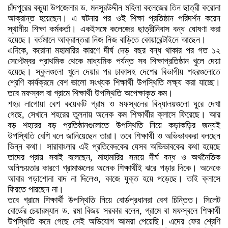
চাঁদপুরের কচুয়া উপজেলার ড. মনসুরউদ্দীন মহিলা কলেজের তিন ছাত্রী করোনা
আক্রান্ত হয়েছেন। এ ঘটনার পর ওই শিক্ষা প্রতিষ্ঠান পরিদর্শন করেন
স্থানীয় শিক্ষা কর্মকর্তা। একইসঙ্গে কলেজের ছাত্রীনিবাস বন্ধ ঘোষণা করা
হয়েছে। বর্তমানে আক্রান্তরা নিজ নিজ বাড়িতে কোয়ারেন্টাইনে আছেন।
এদিকে, করোনা মহামারির কারণে দীর্ঘ দেড় বছর বন্ধ থাকার পর গত ১২
সেপ্টেম্বর প্রাথমিক থেকে মাধ্যমিক পর্যন্ত সব শিক্ষাপ্রতিষ্ঠান খুলে দেয়া
হয়েছে। স্কুলগুলো খুলে দেয়ার পর ঢাকাসহ দেশের বিভাগীয় শহরগুলোতে
শ্রেণি কার্যক্রমে বেশ ভালো সংখ্যক শিক্ষার্থী উপস্থিতি লক্ষ্য করা যাচ্ছে।
তবে মফস্বল বা গ্রামে শিক্ষার্থী উপস্থিতি অপেক্ষাকৃত কম।
শহর লাগোয়া বেশ কয়েকটি গ্রাম ও মফস্বলের বিদ্যালয়গুলো ঘুরে দেখা
গেছে, সেখানে শহরের তুলনায় অনেক কম শিক্ষার্থীর ক্লাসে ফিরেছে। আর
বড় শহরের বড় প্রতিষ্ঠানগুলোতে উপস্থিতি নিয়ে কড়াকড়ির জন্যই
উপস্থিতি বেশি বলে জানিয়েছেন তারা। তবে শিক্ষার্থী ও অভিভাবকরা বলছেন
ভিন্ন কথা। সারাবাংলার এই প্রতিবেদকের যেসব অভিভাবকের কথা হয়েছে
তাদের প্রায় সবাই বলেছেন, মাহামারির সময়ে দীর্ঘ বন্ধ ও অর্থনৈতিক
অনিশ্চয়তার কারণে গ্রামাঞ্চলের অনেক শিক্ষার্থীই ঝরে পড়ার দিকে। অনেকে
আবার পড়াশোনা বাদ না দিলেও, কাজে যুক্ত হয়ে পড়েছে। তাই ক্লাসে
ফিরতে পারছেন না।
তবে গ্রামে শিক্ষার্থী উপস্থিতি নিয়ে বোর্ডপ্রধানরা বেশ চিন্তিত। সিলেট
বোর্ডের চেয়ারম্যান ড. রমা বিজয় সরকার বলেন, গ্রামে বা মফস্বলে শিক্ষার্থী
উপস্থিতি কমে গেছে সেই অভিযোগ আমরা পেয়েছি। এদের ফের শ্রেণি