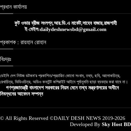
প্রধান কার্যালয়
ফুট ওভার ব্রীজ সংলগ্ন,আর.ডি.এ মার্কেট,সাহেব বাজার,রাজশাহী
ই-মেইল:dailydeshnewsbd@gmail.com
প্রকাশক : রায়হান রোহান
বিঃদ্রঃ
ডেইলি দেশ নিউজ ডটকম’র প্রকাশিত/প্রচারিত কোনো সংবাদ, তথ্য, ছবি, আলোকচিত্র,
রেখাচিত্র, ভিডিওচিত্র, অডিও কনটেন্ট কপিরাইট আইনে পূর্বানুমতি ছাড়া ব্যবহার করা যাবে না।
গণপ্রজাতন্ত্রী বাংলাদেশ সরকারের নিয়ম মেনে তথ্য মন্ত্রণালয়ের অধীনে
নিবন্ধনের আবেদন সম্পন্ন
© All Rights Reserved ©DAILY DESH NEWS 2019-2026
Developed By
Sky Host BD