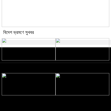
বিদেশ ভ্রমণে সুখবর
ভাইরাল মিজান গ্রেপ্তার
প্রধানমন্ত্রীর কাছে হেফাজতের ৯ দফা দাবি
মমতার গাড়িতে ইট-পাথর নিক্ষেপের
দেশে জন্মহার বেড়েছে ২ শতাংশ:
অভিযোগ, পশ্চিমবঙ্গে রাজনৈতিক
স্বাস্থ্যমন্ত্রী
উত্তেজনা