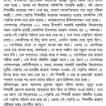
বলেন, উপজেলার প্রত্যেকটি বিদ্যালয়ে স্বাস্থ্য সুরক্ষা বজায় রেখে ক্লাস
নেয়া হচ্ছে। আমরা সব বিদ্যালয় সার্বক্ষণিক তদারকি করছি। যদি কোনো
শিক্ষার্থীর করোনার লক্ষণ দেখা যায়, তাহলে তাৎক্ষণিকভাবে তার নমুনা পরীক্ষা
করছি। যেসব শ্রেণির শিক্ষার্থীরা করোনায় আক্রান্ত হয়েছে তাৎক্ষণিক সেই
শ্রেণির ক্লাস বন্ধ রাখা হয়েছে। আক্রান্তদের চিকিৎসাসেবাও দেয়া হচ্ছে।
গোপালগঞ্জ পৌরসভার ১০২ নম্বর বীণাপাণি সরকারি প্রাথমিক বিদ্যালয়ের
পঞ্চম শ্রেণির ছাত্রী মোনালিসা ইসলামের করোনা শনাক্ত হয় ২১ মঙ্গলবার।
এরপর ওই শ্রেণির পাঠদান বন্ধ করে দেয়া হয়। তবে অন্য শ্রেণিতে পাঠদান
চলছে। মোনালিসার মা মিতু খানম বলেন, এতদিন আমার মেয়ে সুস্থ ছিল।
১২ সেপ্টেম্বর থেকে সে স্কুলে যাওয়া শুরু করে। এরপর ১৪ সেপ্টেম্বর
থেকে তার হালকা জ্বর, মাথাব্যথা। সে জন্য পরদিন তার স্কুলে যাওয়া বন্ধ
করে দিই। এক সপ্তাহেও মেয়ের জ্বর না কমায় ২১ সেপ্টেম্বর তার করোনা
পরীক্ষা করাই। ওই দিনই পজিটিভ রেজাল্ট আসে। এর আগে ১৭ সেপ্টেম্বর
গোপালগঞ্জের কোটালীপাড়ার ৪ নম্বর ফেরধারা সরকারি প্রাথমিক বিদ্যালয়ের
তৃতীয় শ্রেণির এক ছাত্রীর করোনা শনাক্ত হওয়ায় ওই শ্রেণির পাঠদান ১৪
দিনের জন্য বন্ধ করে দেয়া হয়। ওই শিক্ষার্থী ও তার মা দুজনেরই করোনা
শনাক্ত হওয়ার পর থেকে তাদের বাড়িতে রেখে চিকিৎসা দেয়া হচ্ছে।
মানিকগঞ্জের জেলা প্রশাসক মুহাম্মদ আব্দুল লতিফ জানান, মৃত্যু হওয়া
শিক্ষার্থী রোদেলা করোনায় আক্রান্ত ছিল কিনা তা নিশ্চিত হওয়া যায়নি। তবে
এর আগে ওই বিদ্যালয়ের ১০ শ্রেণির এক শিক্ষার্থী করোনা পজিটিভ হওয়ায়
ওই শ্রেণির পাঠদান বন্ধ রাখা হয়। এরপর ওই শ্রেণির ৫৮ শিক্ষার্থীর করোনা
পরীক্ষায় সবার নেগেটিভ আসে।