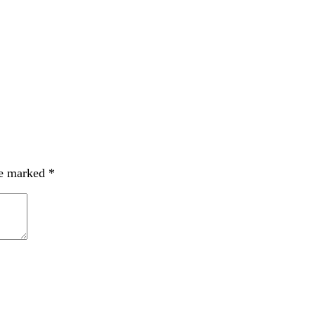
re marked
*