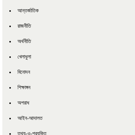
আন্তর্জাতিক
রাজনীতি
অর্থনীতি
খেলাধুলা
বিনোদন
শিক্ষাঙ্গন
অপরাধ
আইন-আদালত
তথ্য-ও-প্রযুক্তি